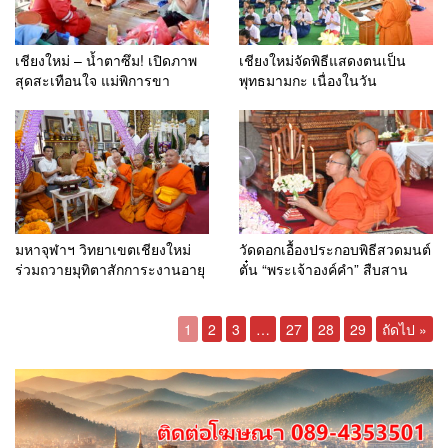
เชียงใหม่ – น้ำตาซึม! เปิดภาพ
เชียงใหม่จัดพิธีแสดงตนเป็น
สุดสะเทือนใจ แม่พิการขา
พุทธมามกะ เนื่องในวัน
คลานกับพื้น ดูแลลูกสาวป่วยติด
อาสาฬหบูชาและวันเข้าพรรษา
เตียง ด้าน “พระครูอ๊อด-มูลนิธิ
ประจำปี 2569 ปลูกฝังคุณธรรม
เพชรเกษม” รุดเยียวยาถึงบ้าน
เยาวชนตามหลักพระพุทธ
ศาสนา
มหาจุฬาฯ วิทยาเขตเชียงใหม่
วัดดอกเอื้องประกอบพิธีสวดมนต์
ร่วมถวายมุทิตาสักการะงานอายุ
ตั๋น “พระเจ้าองค์คำ” สืบสาน
วัฒนมงคล 70 ปี พระเทพรัตน
พุทธศรัทธาและวัฒนธรรมล้าน
นายก พร้อมร่วมอนุโมทนาการ
นา
มอบทุนการศึกษาแก่สังคม
1
2
3
…
27
28
29
ถัดไป »