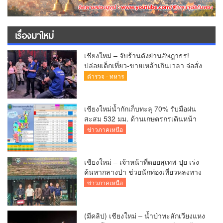
เรื่องมาใหม่
เชียงใหม่ – จับร้านดังย่านอัษฎาธร!
ปล่อยเด็กเที่ยว-ขายเหล้าเกินเวลา จ่อสั่ง
ปิด 5 ปี
ตำรวจ - ทหาร
เชียงใหม่น้ำกักเก็บทะลุ 70% รับมือฝน
สะสม 532 มม. ด้านเกษตรกรเดินหน้า
เพาะปลูกแล้วกว่า 2.7 แสนไร่
ข่าวภาคเหนือ
เชียงใหม่ – เจ้าหน้าที่ดอยสุเทพ-ปุย เร่ง
ค้นหากลางป่า ช่วยนักท่องเที่ยวหลงทาง
ส่งกลับอ้อมกอดครอบครัวปลอดภัย
ข่าวภาคเหนือ
(มีคลิป) เชียงใหม่ – น้ำป่าทะลักเวียงแหง