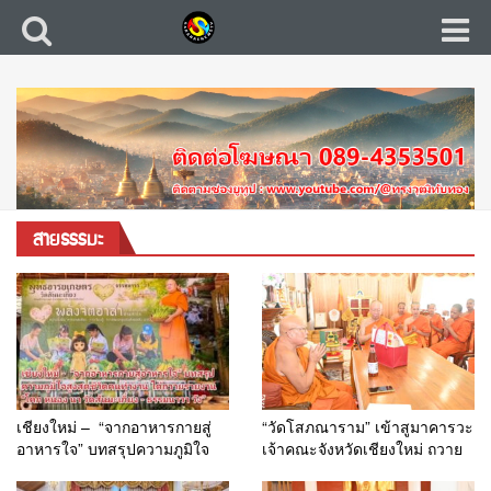
สายธรรมะ
เชียงใหม่ – “จากอาหารกายสู่
“วัดโสภณาราม” เข้าสูมาคารวะ
อาหารใจ” บทสรุปความภูมิใจ
เจ้าคณะจังหวัดเชียงใหม่ ถวาย
สูงสุดชีวิตคนทำงาน ได้ถวาย
เทียนพรรษาและผ้าอาบน้ำฝน