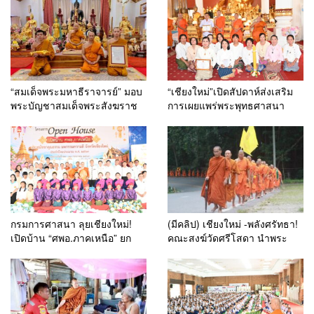
รายงาน “โคก หนอง นา วัดสัน
เนื่องในวันเข้าพรรษา
มะเกี๋ยง – ธรรมนาวา วัง”
“สมเด็จพระมหาธีราจารย์” มอบ
“เชียงใหม่”เปิดสัปดาห์ส่งเสริม
พระบัญชาสมเด็จพระสังฆราช
การเผยแพร่พระพุทธศาสนา
แต่งตั้ง “พระราชปัญญาเวที”
ประจำปี 2569 มอบเกียรติบัตร
เป็นรองเจ้าคณะจังหวัดเชียงใหม่
และรางวัลเชิดชูผู้ทำคุณ
ประโยชน์แก่พระพุทธศาสนา
กรมการศาสนา ลุยเชียงใหม่!
(มีคลิป) เชียงใหม่ -พลังศรัทธา!
เปิดบ้าน “ศพอ.ภาคเหนือ” ยก
คณะสงฆ์วัดศรีโสดา นำพระ
ระดับศูนย์ศึกษาฯ ชูเวทีบรรยาย
ธรรมจาริก-พระนวกะบนพื้นที่สูง
ธรรมสร้างทุนชีวิตเยาวชน
150 รูป ย่ำเท้าเปล่าธรรมยาตรา
ตามรอยครูบาศรีวิชัย วาระ 150
ปีชาตกาล หนุนสู่บุคคลสำคัญ
ของโลก