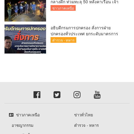
กลางดึก ท่วมทะลุ 50 หลังคาเรือน เจ้า
หน้าที่เร่งอพยพผู้ป่วยติดเตียง-ชาวบ้านหนี
ข่าวภาคเหนือ
น้ำวุ่น
อธิบดีกรมการปกครอง สั่งการฝ่าย
ปกครองทั่วประเทศ ยกระดับมาตรการ
รักษาความปลอดภัย ตั้งด่านคุมเข้มอาวุธ
ตำรวจ - ทหาร
ปืน–ยาเสพติด ป้องกันเหตุรุนแรงและ
อาชญากรรมในพื้นที่
ข่าวภาคเหนือ
ข่าวทั่วไทย
อาชญากรรม
ตำรวจ - ทหาร