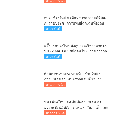
ข่าวภาคเหนือ
อบจ.เชียงใหม่ ลุยศึกษานวัตกรรมดิจิทัล-
AI ร่วมประชุมการแพทย์ฉุกเฉินท้องถิ่น
ระดับชาติ ครั้งที่ 10 ยกระดับศูนย์
ข่าววาไรตี้
เอราวัณสู่มาตรฐานสากล
ครั้งแรกของไทย ส่งอุปกรณ์วิทยาศาสตร์
“CE-7 MATCH” ฝีมือคนไทย ร่วมภารกิจ
สำรวจดวงจันทร์ 24 สิงหาคมนี้
ข่าววาไรตี้
สำนักงานชลประทานที่ 1 ร่วมรับฟัง
การนำเสนอระบบตรวจสอบเฝ้าระวัง
โครงสร้างพื้นฐานด้านชลประทาน
ข่าวภาคเหนือ
ทน.เชียงใหม่ เปิดพื้นที่พลังนิวเจน จัด
อบรมเชิงปฏิบัติการ เฟ้นหา “สภาเด็กและ
เยาวชน” ปี 2569 มุ่งหนุนเสียงเยาวชน
ข่าวภาคเหนือ