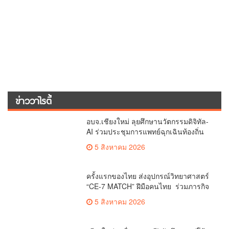
ข่าววาไรตี้
อบจ.เชียงใหม่ ลุยศึกษานวัตกรรมดิจิทัล-
AI ร่วมประชุมการแพทย์ฉุกเฉินท้องถิ่น
ระดับชาติ ครั้งที่ 10 ยกระดับศูนย์
5 สิงหาคม 2026
เอราวัณสู่มาตรฐานสากล
ครั้งแรกของไทย ส่งอุปกรณ์วิทยาศาสตร์
“CE-7 MATCH” ฝีมือคนไทย ร่วมภารกิจ
สำรวจดวงจันทร์ 24 สิงหาคมนี้
5 สิงหาคม 2026