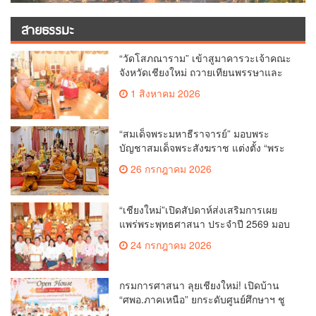
สายธรรมะ
“วัดโสภณาราม” เข้าสูมาคารวะเจ้าคณะ
จังหวัดเชียงใหม่ ถวายเทียนพรรษาและ
ผ้าอาบน้ำฝน เนื่องในวันเข้าพรรษา
1 สิงหาคม 2026
“สมเด็จพระมหาธีราจารย์” มอบพระ
บัญชาสมเด็จพระสังฆราช แต่งตั้ง “พระ
ราชปัญญาเวที” เป็นรองเจ้าคณะจังหวัด
26 กรกฎาคม 2026
เชียงใหม่
“เชียงใหม่”เปิดสัปดาห์ส่งเสริมการเผย
แพร่พระพุทธศาสนา ประจำปี 2569 มอบ
เกียรติบัตรและรางวัลเชิดชูผู้ทำคุณ
24 กรกฎาคม 2026
ประโยชน์แก่พระพุทธศาสนา
กรมการศาสนา ลุยเชียงใหม่! เปิดบ้าน
“ศพอ.ภาคเหนือ” ยกระดับศูนย์ศึกษาฯ ชู
เวทีบรรยายธรรมสร้างทุนชีวิตเยาวชน