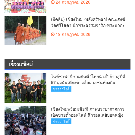
24 กรกฎาคม 2026
(มีคลิป) เชียงใหม่ -พลังศรัทธา! คณะสงฆ์
วัดศรีโสดา นำพระธรรมจาริก-พระนวกะ
บนพื้นที่สูง 150 รูป ย่ำเท้าเปล่าธรรม
19 กรกฎาคม 2026
ยาตราตามรอยครูบาศรีวิชัย วาระ 150 ปี
ชาตกาล หนุนสู่บุคคลสำคัญของโลก
เรื่องมาใหม่
ไนท์ซาฟารี ร่วมยินดี “ไทยนิวส์” ก้าวสู่ปีที่
57 มุ่งมั่นเคียงข้างสื่อมวลชนท้องถิ่น
ข่าววาไรตี้
เชียงใหม่พร้อมเชียร์! ภาพบรรยากาศการ
เปิดขายตั๋วออฟไลน์ ศึกวอลเลย์บอลหญิง
‘BYD DMI 6th SEA V Cup’ 6 ส.ค. นี้ รวม
ข่าววาไรตี้
6,000 ใบ