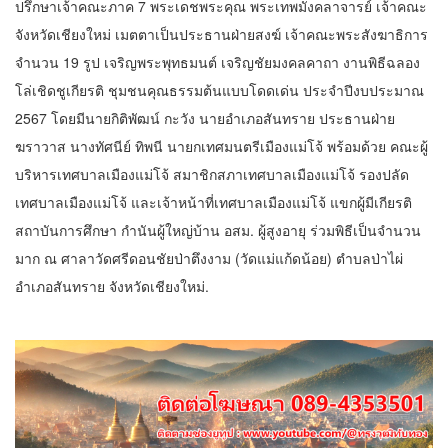
ปรึกษาเจ้าคณะภาค 7 พระเดชพระคุณ พระเทพมังคลาจารย์ เจ้าคณะ
จังหวัดเชียงใหม่ เมตตาเป็นประธานฝ่ายสงฆ์ เจ้าคณะพระสังฆาธิการ
จำนวน 19 รูป เจริญพระพุทธมนต์ เจริญชัยมงคลคาถา งานพิธีฉลอง
โล่เชิดชูเกียรติ ชุมชนคุณธรรมต้นแบบโดดเด่น ประจำปีงบประมาณ
2567 โดยมีนายกิติพัฒน์ กะวัง นายอำเภอสันทราย ประธานฝ่าย
ฆราวาส นางทัศนีย์ ทิพนี นายกเทศมนตรีเมืองแม่โจ้ พร้อมด้วย คณะผู้
บริหารเทศบาลเมืองแม่โจ้ สมาชิกสภาเทศบาลเมืองแม่โจ้ รองปลัด
เทศบาลเมืองแม่โจ้ และเจ้าหน้าที่เทศบาลเมืองแม่โจ้ แขกผู้มีเกียรติ
สถาบันการศึกษา กำนันผู้ใหญ่บ้าน อสม. ผู้สูงอายุ ร่วมพิธีเป็นจำนวน
มาก ณ ศาลาวัดศรีดอนชัยป่าตึงงาม (วัดแม่แก้ดน้อย) ตำบลป่าไผ่
อำเภอสันทราย จังหวัดเชียงใหม่.