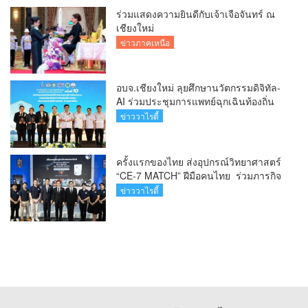
ร่วมแสดงความยินดีกับเจ้าเจือจันทร์ ณ
เชียงใหม่
ข่าวภาคเหนือ
อบจ.เชียงใหม่ ลุยศึกษานวัตกรรมดิจิทัล-
AI ร่วมประชุมการแพทย์ฉุกเฉินท้องถิ่น
ระดับชาติ ครั้งที่ 10 ยกระดับศูนย์
ข่าววาไรตี้
เอราวัณสู่มาตรฐานสากล
ครั้งแรกของไทย ส่งอุปกรณ์วิทยาศาสตร์
“CE-7 MATCH” ฝีมือคนไทย ร่วมภารกิจ
สำรวจดวงจันทร์ 24 สิงหาคมนี้
ข่าววาไรตี้