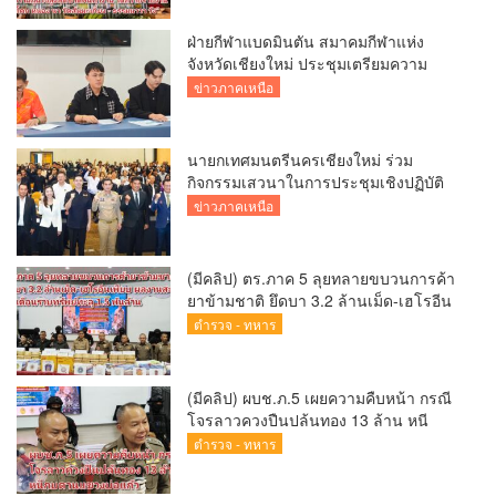
ฝ่ายกีฬาแบดมินตัน สมาคมกีฬาแห่ง
จังหวัดเชียงใหม่ ประชุมเตรียมความ
พร้อมคัดเลือกนักกีฬาเยาวชน ยุวชน และ
ข่าวภาคเหนือ
นักกีฬาเขตการศึกษา
นายกเทศมนตรีนครเชียงใหม่ ร่วม
กิจกรรมเสวนาในการประชุมเชิงปฏิบัติ
การป้องกันการทุจริตเชิงรุก ขับเคลื่อน
ข่าวภาคเหนือ
พื้นที่ต้นแบบ “เชียงใหม่โปร่งใส ไร้สินบน”
(Chiang Mai Sandbox)
(มีคลิป) ตร.ภาค 5 ลุยทลายขบวนการค้า
ยาข้ามชาติ ยึดบา 3.2 ล้านเม็ด-เฮโรอีน
เพียบ ผลงานสะสม 10 เดือนรวบทรัพย์
ตำรวจ - ทหาร
ทะลุ 1.5 พันล้าน
(มีคลิป) ผบช.ภ.5 เผยความคืบหน้า กรณี
โจรลาวควงปืนปล้นทอง 13 ล้าน หนี
กบดานแขวงบ่อแก้ว
ตำรวจ - ทหาร