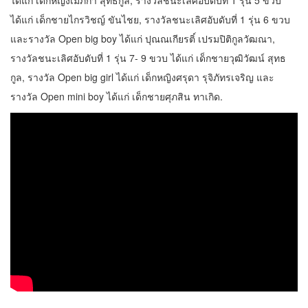
ได้แก่ เด็กหญิงเมภิกา สุทธกูล, รางวัลชนะเลิศอับดับที่ 1 รุ่น 5 ขวบ
ได้แก่ เด็กชายไกรวิชญ์ ขันไชย, รางวัลชนะเลิศอับดับที่ 1 รุ่น 6 ขวบ
และรางวัล Open big boy ได้แก่ ปุณณเกียรติ์ เปรมปิติกูลวัฒณา,
รางวัลชนะเลิศอับดับที่ 1 รุ่น 7- 9 ขวบ ได้แก่ เด็กชายวุฒิวัฒน์ สุทธ
กูล, รางวัล Open big girl ได้แก่ เด็กหญิงศรุดา รุจิภัทรเจริญ และ
รางวัล Open mini boy ได้แก่ เด็กชายศุภสิน ทาเกิด.