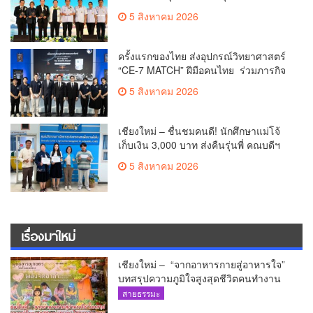
ระดับชาติ ครั้งที่ 10 ยกระดับศูนย์
5 สิงหาคม 2026
เอราวัณสู่มาตรฐานสากล
ครั้งแรกของไทย ส่งอุปกรณ์วิทยาศาสตร์
“CE-7 MATCH” ฝีมือคนไทย ร่วมภารกิจ
สำรวจดวงจันทร์ 24 สิงหาคมนี้
5 สิงหาคม 2026
เชียงใหม่ – ชื่นชมคนดี! นักศึกษาแม่โจ้
เก็บเงิน 3,000 บาท ส่งคืนรุ่นพี่ คณบดีฯ
มอบเกียรติบัตรเชิดชู “ลูกแม่โจ้เลิศน้ำใจ”
5 สิงหาคม 2026
เรื่องมาใหม่
เชียงใหม่ – “จากอาหารกายสู่อาหารใจ”
บทสรุปความภูมิใจสูงสุดชีวิตคนทำงาน
ได้ถวายรายงาน “โคก หนอง นา วัดสันมะ
สายธรรมะ
เกี๋ยง – ธรรมนาวา วัง”