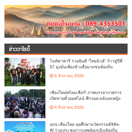
ข่าววาไรตี้
ไนท์ซาฟารี ร่วมยินดี “ไทยนิวส์” ก้าวสู่ปีที่
57 มุ่งมั่นเคียงข้างสื่อมวลชนท้องถิ่น
6 สิงหาคม 2026
เชียงใหม่พร้อมเชียร์! ภาพบรรยากาศการ
เปิดขายตั๋วออฟไลน์ ศึกวอลเลย์บอลหญิง
‘BYD DMI 6th SEA V Cup’ 6 ส.ค. นี้ รวม
6 สิงหาคม 2026
6,000 ใบ
อบจ.เชียงใหม่ ลุยศึกษานวัตกรรมดิจิทัล-
AI ร่วมประชุมการแพทย์ฉุกเฉินท้องถิ่น