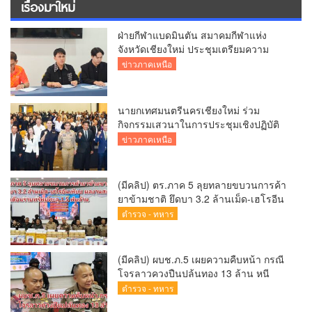
เรื่องมาใหม่
ฝ่ายกีฬาแบดมินตัน สมาคมกีฬาแห่ง
จังหวัดเชียงใหม่ ประชุมเตรียมความ
พร้อมคัดเลือกนักกีฬาเยาวชน–ยุวชน สู่
ข่าวภาคเหนือ
กีฬาเยาวชนแห่งชาติ ภาค 5 ครั้งที่ 42
นายกเทศมนตรีนครเชียงใหม่ ร่วม
กิจกรรมเสวนาในการประชุมเชิงปฏิบัติ
การป้องกันการทุจริตเชิงรุก ขับเคลื่อน
ข่าวภาคเหนือ
พื้นที่ต้นแบบ “เชียงใหม่โปร่งใส ไร้สินบน”
(Chiang Mai Sandbox)
(มีคลิป) ตร.ภาค 5 ลุยทลายขบวนการค้า
ยาข้ามชาติ ยึดบา 3.2 ล้านเม็ด-เฮโรอีน
เพียบ ผลงานสะสม 10 เดือนรวบทรัพย์
ตำรวจ - ทหาร
ทะลุ 1.5 พันล้าน
(มีคลิป) ผบช.ภ.5 เผยความคืบหน้า กรณี
โจรลาวควงปืนปล้นทอง 13 ล้าน หนี
กบดานแขวงบ่อแก้ว
ตำรวจ - ทหาร