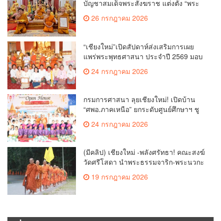
บัญชาสมเด็จพระสังฆราช แต่งตั้ง “พระ
ราชปัญญาเวที” เป็นรองเจ้าคณะจังหวัด
26 กรกฎาคม 2026
เชียงใหม่
“เชียงใหม่”เปิดสัปดาห์ส่งเสริมการเผย
แพร่พระพุทธศาสนา ประจำปี 2569 มอบ
เกียรติบัตรและรางวัลเชิดชูผู้ทำคุณ
24 กรกฎาคม 2026
ประโยชน์แก่พระพุทธศาสนา
กรมการศาสนา ลุยเชียงใหม่! เปิดบ้าน
“ศพอ.ภาคเหนือ” ยกระดับศูนย์ศึกษาฯ ชู
เวทีบรรยายธรรมสร้างทุนชีวิตเยาวชน
24 กรกฎาคม 2026
(มีคลิป) เชียงใหม่ -พลังศรัทธา! คณะสงฆ์
วัดศรีโสดา นำพระธรรมจาริก-พระนวกะ
บนพื้นที่สูง 150 รูป ย่ำเท้าเปล่าธรรม
19 กรกฎาคม 2026
ยาตราตามรอยครูบาศรีวิชัย วาระ 150 ปี
ชาตกาล หนุนสู่บุคคลสำคัญของโลก