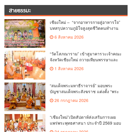
สายธรรมะ
เชียงใหม่ – “จากอาหารกายสู่อาหารใจ”
บทสรุปความภูมิใจสูงสุดชีวิตคนทำงาน
ได้ถวายรายงาน “โคก หนอง นา วัดสันมะ
6 สิงหาคม 2026
เกี๋ยง – ธรรมนาวา วัง”
“วัดโสภณาราม” เข้าสูมาคารวะเจ้าคณะ
จังหวัดเชียงใหม่ ถวายเทียนพรรษาและ
ผ้าอาบน้ำฝน เนื่องในวันเข้าพรรษา
1 สิงหาคม 2026
“สมเด็จพระมหาธีราจารย์” มอบพระ
บัญชาสมเด็จพระสังฆราช แต่งตั้ง “พระ
ราชปัญญาเวที” เป็นรองเจ้าคณะจังหวัด
26 กรกฎาคม 2026
เชียงใหม่
“เชียงใหม่”เปิดสัปดาห์ส่งเสริมการเผย
แพร่พระพุทธศาสนา ประจำปี 2569 มอบ
เกียรติบัตรและรางวัลเชิดชูผู้ทำคุณ
24 กรกฎาคม 2026