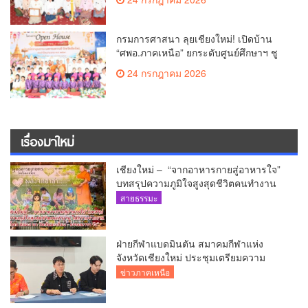
ประโยชน์แก่พระพุทธศาสนา
กรมการศาสนา ลุยเชียงใหม่! เปิดบ้าน
“ศพอ.ภาคเหนือ” ยกระดับศูนย์ศึกษาฯ ชู
เวทีบรรยายธรรมสร้างทุนชีวิตเยาวชน
24 กรกฎาคม 2026
เรื่องมาใหม่
เชียงใหม่ – “จากอาหารกายสู่อาหารใจ”
บทสรุปความภูมิใจสูงสุดชีวิตคนทำงาน
ได้ถวายรายงาน “โคก หนอง นา วัดสันมะ
สายธรรมะ
เกี๋ยง – ธรรมนาวา วัง”
ฝ่ายกีฬาแบดมินตัน สมาคมกีฬาแห่ง
จังหวัดเชียงใหม่ ประชุมเตรียมความ
พร้อมคัดเลือกนักกีฬาเยาวชน ยุวชน และ
ข่าวภาคเหนือ
นักกีฬาเขตการศึกษา