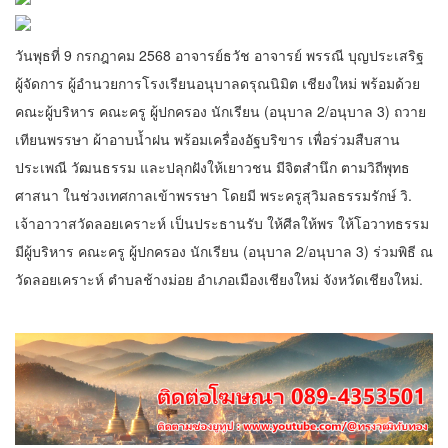
วันพุธที่ 9 กรกฎาคม 2568 อาจารย์ธวัช อาจารย์ พรรณี บุญประเสริฐ
ผู้จัดการ ผู้อำนวยการโรงเรียนอนุบาลดรุณนิมิต เชียงใหม่ พร้อมด้วย
คณะผู้บริหาร คณะครู ผู้ปกครอง นักเรียน (อนุบาล 2/อนุบาล 3) ถวาย
เทียนพรรษา ผ้าอาบน้ำฝน พร้อมเครื่องอัฐบริขาร เพื่อร่วมสืบสาน
ประเพณี วัฒนธรรม และปลุกฝังให้เยาวชน มีจิตสำนึก ตามวิถีพุทธ
ศาสนา ในช่วงเทศกาลเข้าพรรษา โดยมี พระครูสุวิมลธรรมรักษ์ วิ.
เจ้าอาวาสวัดลอยเคราะห์ เป็นประธานรับ ให้ศีลให้พร ให้โอวาทธรรม
มีผู้บริหาร คณะครู ผู้ปกครอง นักเรียน (อนุบาล 2/อนุบาล 3) ร่วมพิธี ณ
วัดลอยเคราะห์ ตำบลช้างม่อย อำเภอเมืองเชียงใหม่ จังหวัดเชียงใหม่.