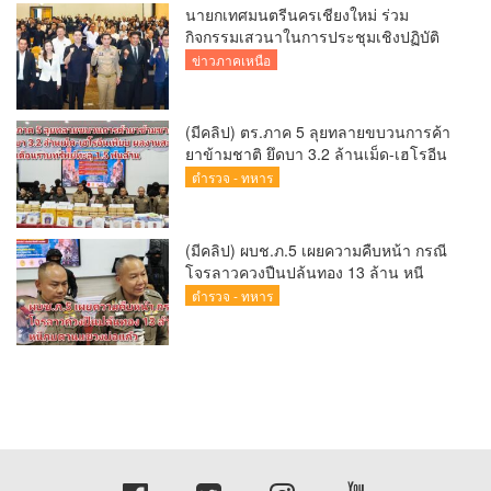
นายกเทศมนตรีนครเชียงใหม่ ร่วม
กิจกรรมเสวนาในการประชุมเชิงปฏิบัติ
การป้องกันการทุจริตเชิงรุก ขับเคลื่อน
ข่าวภาคเหนือ
พื้นที่ต้นแบบ “เชียงใหม่โปร่งใส ไร้สินบน”
(Chiang Mai Sandbox)
(มีคลิป) ตร.ภาค 5 ลุยทลายขบวนการค้า
ยาข้ามชาติ ยึดบา 3.2 ล้านเม็ด-เฮโรอีน
เพียบ ผลงานสะสม 10 เดือนรวบทรัพย์
ตำรวจ - ทหาร
ทะลุ 1.5 พันล้าน
(มีคลิป) ผบช.ภ.5 เผยความคืบหน้า กรณี
โจรลาวควงปืนปล้นทอง 13 ล้าน หนี
กบดานแขวงบ่อแก้ว
ตำรวจ - ทหาร