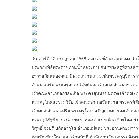
วันเสาร์ที่ 12 กรกฎาคม 2568 คณะสงฆ์อำเภอแม่แตง นำ
ประกอบพิธีพระราชทานน้ำหลวงอาบศพ “พระครูพิศาลธรรมว
อาวาสวัดหนองหล่ม มีพระเถรานุเถระเช่นพระครูบุรีตารกาน
อำเภอแม่ริม พระครูอาทรวิสุทธิคุณ เจ้าคณะอำเภอหางดง
เจ้าคณะอำเภอดอยสะเก็ด พระครูสุนทรขันติรัต เจ้าคณะอ
พระครูโกศลธรรมวิจัย เจ้าคณะอำเภอวันทราย พระครูพิพั
เจ้าคณะอำเภอแม่ริม พระครูโอภาสปัญญาคม รองเจ้าคณะอ
พระครูวิสิฐศีลาภรณ์ รองเจ้าคณะอำเภอเมืองเชียงใหม่ พ
วิสุทธิ์ จรบุรี ปลัดอาวุโส อำเภอแม่แตง ประธานฝ่ายฆรา
จังหวัดเชียงใหม่ และเจ้าหน้าที่ สำนักงานวัฒนธรรมจังหว