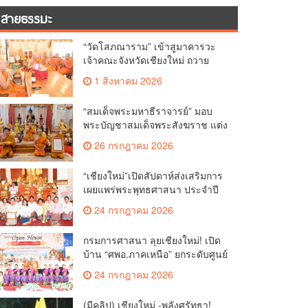
สายธรรมะ
“วัดโสภณาราม” เข้าสูมาคารวะ
เจ้าคณะจังหวัดเชียงใหม่ ถวาย
เทียนพรรษาและผ้าอาบน้ำฝน
1 สิงหาคม 2026
เนื่องในวันเข้าพรรษา
“สมเด็จพระมหาธีราจารย์” มอบ
พระบัญชาสมเด็จพระสังฆราช แต่ง
ตั้ง “พระราชปัญญาเวที” เป็นรอง
26 กรกฎาคม 2026
เจ้าคณะจังหวัดเชียงใหม่
“เชียงใหม่”เปิดสัปดาห์ส่งเสริมการ
เผยแพร่พระพุทธศาสนา ประจำปี
2569 มอบเกียรติบัตรและรางวัล
24 กรกฎาคม 2026
เชิดชูผู้ทำคุณประโยชน์แก่
พระพุทธศาสนา
กรมการศาสนา ลุยเชียงใหม่! เปิด
บ้าน “ศพอ.ภาคเหนือ” ยกระดับศูนย์
ศึกษาฯ ชูเวทีบรรยายธรรมสร้าง
24 กรกฎาคม 2026
ทุนชีวิตเยาวชน
(มีคลิป) เชียงใหม่ -พลังศรัทธา!