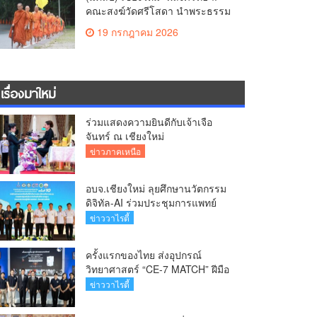
คณะสงฆ์วัดศรีโสดา นำพระธรรม
จาริก-พระนวกะบนพื้นที่สูง 150 รูป
19 กรกฎาคม 2026
ย่ำเท้าเปล่าธรรมยาตราตามรอย
ครูบาศรีวิชัย วาระ 150 ปีชาตกาล
หนุนสู่บุคคลสำคัญของโลก
เรื่องมาใหม่
ร่วมแสดงความยินดีกับเจ้าเจือ
จันทร์ ณ เชียงใหม่
ข่าวภาคเหนือ
อบจ.เชียงใหม่ ลุยศึกษานวัตกรรม
ดิจิทัล-AI ร่วมประชุมการแพทย์
ฉุกเฉินท้องถิ่นระดับชาติ ครั้งที่ 10
ข่าววาไรตี้
ยกระดับศูนย์เอราวัณสู่มาตรฐาน
สากล
ครั้งแรกของไทย ส่งอุปกรณ์
วิทยาศาสตร์ “CE-7 MATCH” ฝีมือ
คนไทย ร่วมภารกิจสำรวจดวง
ข่าววาไรตี้
จันทร์ 24 สิงหาคมนี้