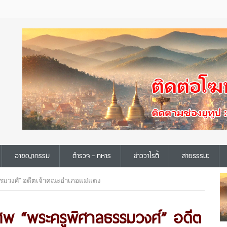
อาชญากรรม
ตำรวจ - ทหาร
ข่าววาไรตี้
สายธรรมะ
รมวงศ์” อดีตเจ้าคณะอำเภอแม่แตง
พ “พระครูพิศาลธรรมวงศ์” อดีต