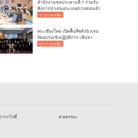
สำนักงานชลประทานที่ 1 ร่วมรับ
ฟังการนำเสนอระบบตรวจสอบเฝ้า
ระวังโครงสร้างพื้นฐานด้าน
ข่าวภาคเหนือ
ชลประทาน
ทน.เชียงใหม่ เปิดพื้นที่พลังนิวเจน
จัดอบรมเชิงปฏิบัติการ เฟ้นหา
“สภาเด็กและเยาวชน” ปี 2569 มุ่ง
ข่าวภาคเหนือ
หนุนเสียงเยาวชนต่อยอดพัฒนา
เมือง
่าววาไรตี้
สายธรรมะ