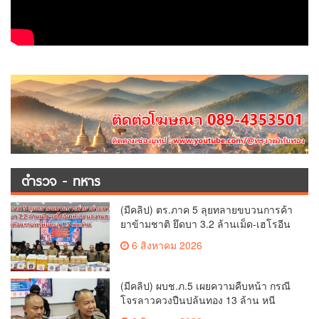
ตำรวจ - ทหาร
(มีคลิป) ตร.ภาค 5 ลุยทลายขบวนการค้า
ยาข้ามชาติ ยึดบา 3.2 ล้านเม็ด-เฮโรอีน
เพียบ ผลงานสะสม 10 เดือนรวบทรัพย์
6 สิงหาคม 2026
ทะลุ 1.5 พันล้าน
(มีคลิป) ผบช.ภ.5 เผยความคืบหน้า กรณี
โจรลาวควงปืนปล้นทอง 13 ล้าน หนี
กบดานแขวงบ่อแก้ว