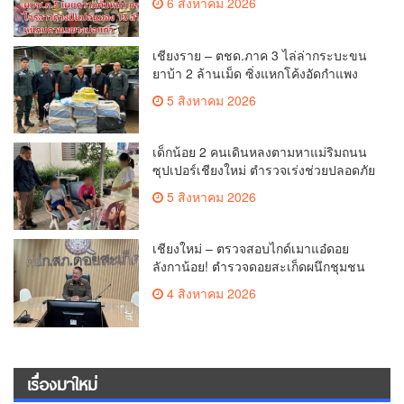
6 สิงหาคม 2026
เชียงราย – ตชด.ภาค 3 ไล่ล่ากระบะขน
ยาบ้า 2 ล้านเม็ด ซิ่งแหกโค้งอัดกำแพง
บ้านพังยับ ก่อนคนขับทิ้งรถดอดหนีเข้าป่า
5 สิงหาคม 2026
เด็กน้อย 2 คนเดินหลงตามหาแม่ริมถนน
ซุปเปอร์เชียงใหม่ ตำรวจเร่งช่วยปลอดภัย
ล่าสุดครูโรงเรียนวัดดอนจั่นรับตัวดูแล
5 สิงหาคม 2026
แล้ว
เชียงใหม่ – ตรวจสอบไกด์เมาแอ๋ดอย
ลังกาน้อย! ตำรวจดอยสะเก็ดผนึกชุมชน
สยบดราม่าโซเชียล ส่งตัวบำบัดด่วน
4 สิงหาคม 2026
สร้างความมั่นใจให้นักท่องเที่ยว
เรื่องมาใหม่