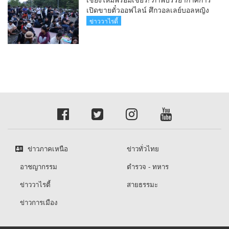
เปิดขายตั๋วออฟไลน์ ศึกวอลเลย์บอลหญิง
‘BYD DMI 6th SEA V Cup’ 6 ส.ค. นี้ รวม
ข่าววาไรตี้
6,000 ใบ
ข่าวภาคเหนือ
ข่าวทั่วไทย
อาชญากรรม
ตำรวจ - ทหาร
ข่าววาไรตี้
สายธรรมะ
ข่าวการเมือง