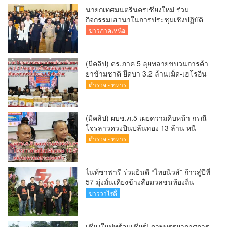
นายกเทศมนตรีนครเชียงใหม่ ร่วม
กิจกรรมเสวนาในการประชุมเชิงปฏิบัติ
การป้องกันการทุจริตเชิงรุก ขับเคลื่อน
ข่าวภาคเหนือ
พื้นที่ต้นแบบ “เชียงใหม่โปร่งใส ไร้สินบน”
(Chiang Mai Sandbox)
(มีคลิป) ตร.ภาค 5 ลุยทลายขบวนการค้า
ยาข้ามชาติ ยึดบา 3.2 ล้านเม็ด-เฮโรอีน
เพียบ ผลงานสะสม 10 เดือนรวบทรัพย์
ตำรวจ - ทหาร
ทะลุ 1.5 พันล้าน
(มีคลิป) ผบช.ภ.5 เผยความคืบหน้า กรณี
โจรลาวควงปืนปล้นทอง 13 ล้าน หนี
กบดานแขวงบ่อแก้ว
ตำรวจ - ทหาร
ไนท์ซาฟารี ร่วมยินดี “ไทยนิวส์” ก้าวสู่ปีที่
57 มุ่งมั่นเคียงข้างสื่อมวลชนท้องถิ่น
ข่าววาไรตี้
เชียงใหม่พร้อมเชียร์! ภาพบรรยากาศการ