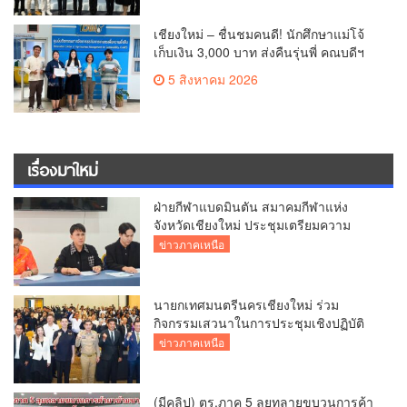
เชียงใหม่ – ชื่นชมคนดี! นักศึกษาแม่โจ้
เก็บเงิน 3,000 บาท ส่งคืนรุ่นพี่ คณบดีฯ
มอบเกียรติบัตรเชิดชู “ลูกแม่โจ้เลิศน้ำใจ”
5 สิงหาคม 2026
เรื่องมาใหม่
ฝ่ายกีฬาแบดมินตัน สมาคมกีฬาแห่ง
จังหวัดเชียงใหม่ ประชุมเตรียมความ
พร้อมคัดเลือกนักกีฬาเยาวชน–ยุวชน สู่
ข่าวภาคเหนือ
กีฬาเยาวชนแห่งชาติ ภาค 5 ครั้งที่ 42
นายกเทศมนตรีนครเชียงใหม่ ร่วม
กิจกรรมเสวนาในการประชุมเชิงปฏิบัติ
การป้องกันการทุจริตเชิงรุก ขับเคลื่อน
ข่าวภาคเหนือ
พื้นที่ต้นแบบ “เชียงใหม่โปร่งใส ไร้สินบน”
(Chiang Mai Sandbox)
(มีคลิป) ตร.ภาค 5 ลุยทลายขบวนการค้า