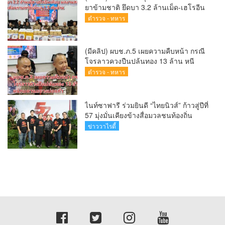
ยาข้ามชาติ ยึดบา 3.2 ล้านเม็ด-เฮโรอีน
เพียบ ผลงานสะสม 10 เดือนรวบทรัพย์
ตำรวจ - ทหาร
ทะลุ 1.5 พันล้าน
(มีคลิป) ผบช.ภ.5 เผยความคืบหน้า กรณี
โจรลาวควงปืนปล้นทอง 13 ล้าน หนี
กบดานแขวงบ่อแก้ว
ตำรวจ - ทหาร
ไนท์ซาฟารี ร่วมยินดี “ไทยนิวส์” ก้าวสู่ปีที่
57 มุ่งมั่นเคียงข้างสื่อมวลชนท้องถิ่น
ข่าววาไรตี้