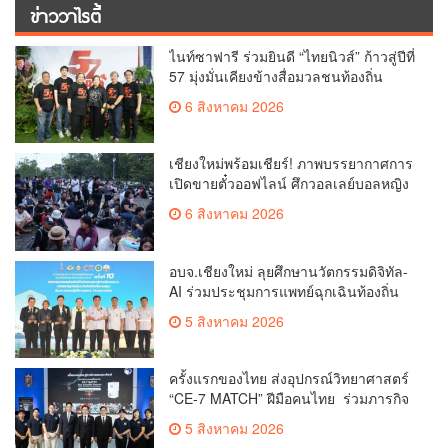
ข่าววาไรตี้
ไนท์ซาฟารี ร่วมยินดี “ไทยนิวส์” ก้าวสู่ปีที่
57 มุ่งมั่นเคียงข้างสื่อมวลชนท้องถิ่น
6 สิงหาคม 2026
เชียงใหม่พร้อมเชียร์! ภาพบรรยากาศการ
เปิดขายตั๋วออฟไลน์ ศึกวอลเลย์บอลหญิง
‘BYD DMI 6th SEA V Cup’ 6 ส.ค. นี้ รวม
6 สิงหาคม 2026
6,000 ใบ
อบจ.เชียงใหม่ ลุยศึกษานวัตกรรมดิจิทัล-
AI ร่วมประชุมการแพทย์ฉุกเฉินท้องถิ่น
ระดับชาติ ครั้งที่ 10 ยกระดับศูนย์
5 สิงหาคม 2026
เอราวัณสู่มาตรฐานสากล
ครั้งแรกของไทย ส่งอุปกรณ์วิทยาศาสตร์
“CE-7 MATCH” ฝีมือคนไทย ร่วมภารกิจ
สำรวจดวงจันทร์ 24 สิงหาคมนี้
5 สิงหาคม 2026