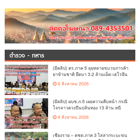
ตำรวจ - ทหาร
(มีคลิป) ตร.ภาค 5 ลุยทลายขบวนการค้า
ยาข้ามชาติ ยึดบา 3.2 ล้านเม็ด-เฮโรอีน
เพียบ ผลงานสะสม 10 เดือนรวบทรัพย์
6 สิงหาคม 2026
ทะลุ 1.5 พันล้าน
(มีคลิป) ผบช.ภ.5 เผยความคืบหน้า กรณี
โจรลาวควงปืนปล้นทอง 13 ล้าน หนี
กบดานแขวงบ่อแก้ว
6 สิงหาคม 2026
เชียงราย – ตชด.ภาค 3 ไล่ล่ากระบะขน