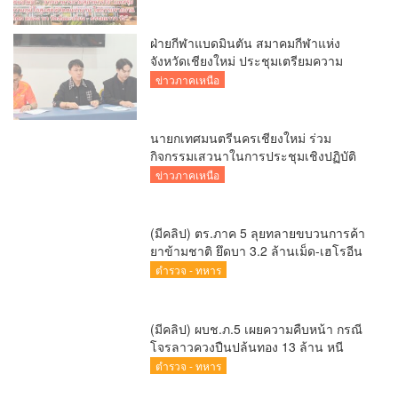
เกี๋ยง – ธรรมนาวา วัง”
ฝ่ายกีฬาแบดมินตัน สมาคมกีฬาแห่ง
จังหวัดเชียงใหม่ ประชุมเตรียมความ
พร้อมคัดเลือกนักกีฬาเยาวชน ยุวชน และ
ข่าวภาคเหนือ
นักกีฬาเขตการศึกษา
นายกเทศมนตรีนครเชียงใหม่ ร่วม
กิจกรรมเสวนาในการประชุมเชิงปฏิบัติ
การป้องกันการทุจริตเชิงรุก ขับเคลื่อน
ข่าวภาคเหนือ
พื้นที่ต้นแบบ “เชียงใหม่โปร่งใส ไร้สินบน”
(Chiang Mai Sandbox)
(มีคลิป) ตร.ภาค 5 ลุยทลายขบวนการค้า
ยาข้ามชาติ ยึดบา 3.2 ล้านเม็ด-เฮโรอีน
เพียบ ผลงานสะสม 10 เดือนรวบทรัพย์
ตำรวจ - ทหาร
ทะลุ 1.5 พันล้าน
(มีคลิป) ผบช.ภ.5 เผยความคืบหน้า กรณี
โจรลาวควงปืนปล้นทอง 13 ล้าน หนี
กบดานแขวงบ่อแก้ว
ตำรวจ - ทหาร