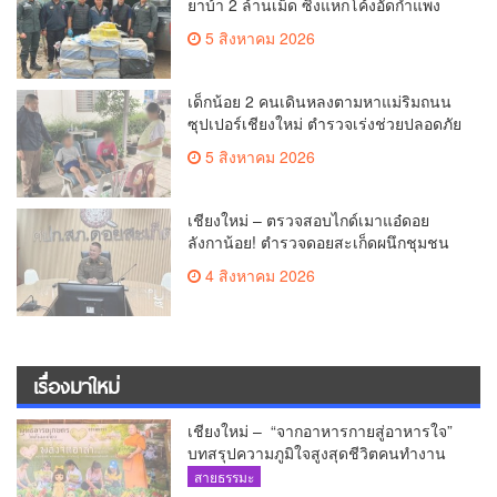
ยาบ้า 2 ล้านเม็ด ซิ่งแหกโค้งอัดกำแพง
บ้านพังยับ ก่อนคนขับทิ้งรถดอดหนีเข้าป่า
5 สิงหาคม 2026
เด็กน้อย 2 คนเดินหลงตามหาแม่ริมถนน
ซุปเปอร์เชียงใหม่ ตำรวจเร่งช่วยปลอดภัย
ล่าสุดครูโรงเรียนวัดดอนจั่นรับตัวดูแล
5 สิงหาคม 2026
แล้ว
เชียงใหม่ – ตรวจสอบไกด์เมาแอ๋ดอย
ลังกาน้อย! ตำรวจดอยสะเก็ดผนึกชุมชน
สยบดราม่าโซเชียล ส่งตัวบำบัดด่วน
4 สิงหาคม 2026
สร้างความมั่นใจให้นักท่องเที่ยว
เรื่องมาใหม่
เชียงใหม่ – “จากอาหารกายสู่อาหารใจ”
บทสรุปความภูมิใจสูงสุดชีวิตคนทำงาน
ได้ถวายรายงาน “โคก หนอง นา วัดสันมะ
สายธรรมะ