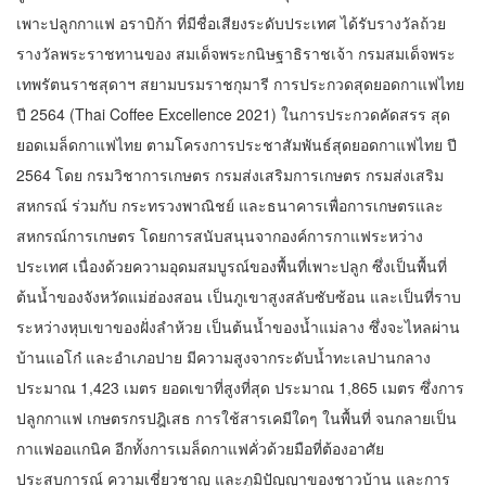
เพาะปลูกกาแฟ อราบิก้า ที่มีชื่อเสียงระดับประเทศ ได้รับรางวัลถ้วย
รางวัลพระราชทานของ สมเด็จพระกนิษฐาธิราชเจ้า กรมสมเด็จพระ
เทพรัตนราชสุดาฯ สยามบรมราชกุมารี การประกวดสุดยอดกาแฟไทย
ปี 2564 (Thai Coffee Excellence 2021) ในการประกวดคัดสรร สุด
ยอดเมล็ดกาแฟไทย ตามโครงการประชาสัมพันธ์สุดยอดกาแฟไทย ปี
2564 โดย กรมวิชาการเกษตร กรมส่งเสริมการเกษตร กรมส่งเสริม
สหกรณ์ ร่วมกับ กระทรวงพาณิชย์ และธนาคารเพื่อการเกษตรและ
สหกรณ์การเกษตร โดยการสนับสนุนจากองค์การกาแฟระหว่าง
ประเทศ เนื่องด้วยความอุดมสมบูรณ์ของพื้นที่เพาะปลูก ซึ่งเป็นพื้นที่
ต้นน้ำของจังหวัดแม่ฮ่องสอน เป็นภูเขาสูงสลับซับซ้อน และเป็นที่ราบ
ระหว่างหุบเขาของฝั่งลำห้วย เป็นต้นน้ำของน้ำแม่ลาง ซึ่งจะไหลผ่าน
บ้านแอโก๋ และอำเภอปาย มีความสูงจากระดับน้ำทะเลปานกลาง
ประมาณ 1,423 เมตร ยอดเขาที่สูงที่สุด ประมาณ 1,865 เมตร ซึ่งการ
ปลูกกาแฟ เกษตรกรปฎิเสธ การใช้สารเคมีใดๆ ในพื้นที่ จนกลายเป็น
กาแฟออแกนิค อีกทั้งการเมล็ดกาแฟคั่วด้วยมือที่ต้องอาศัย
ประสบการณ์ ความเชี่ยวชาญ และภูมิปัญญาของชาวบ้าน และการ