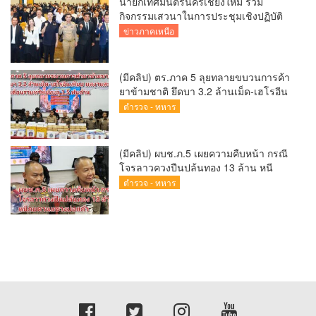
นายกเทศมนตรีนครเชียงใหม่ ร่วม
กิจกรรมเสวนาในการประชุมเชิงปฏิบัติ
การป้องกันการทุจริตเชิงรุก ขับเคลื่อน
ข่าวภาคเหนือ
พื้นที่ต้นแบบ “เชียงใหม่โปร่งใส ไร้สินบน”
(Chiang Mai Sandbox)
(มีคลิป) ตร.ภาค 5 ลุยทลายขบวนการค้า
ยาข้ามชาติ ยึดบา 3.2 ล้านเม็ด-เฮโรอีน
เพียบ ผลงานสะสม 10 เดือนรวบทรัพย์
ตำรวจ - ทหาร
ทะลุ 1.5 พันล้าน
(มีคลิป) ผบช.ภ.5 เผยความคืบหน้า กรณี
โจรลาวควงปืนปล้นทอง 13 ล้าน หนี
กบดานแขวงบ่อแก้ว
ตำรวจ - ทหาร