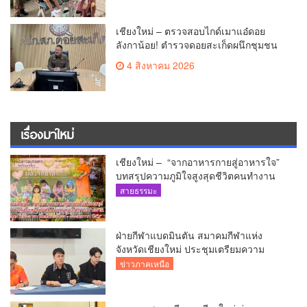
เชียงใหม่ – ตรวจสอบไกด์เมาแอ๋ดอย
ลังกาน้อย! ตำรวจดอยสะเก็ดผนึกชุมชน
สยบดราม่าโซเชียล ส่งตัวบำบัดด่วน
4 สิงหาคม 2026
สร้างความมั่นใจให้นักท่องเที่ยว
เรื่องมาใหม่
เชียงใหม่ – “จากอาหารกายสู่อาหารใจ”
บทสรุปความภูมิใจสูงสุดชีวิตคนทำงาน
ได้ถวายรายงาน “โคก หนอง นา วัดสันมะ
สายธรรมะ
เกี๋ยง – ธรรมนาวา วัง”
ฝ่ายกีฬาแบดมินตัน สมาคมกีฬาแห่ง
จังหวัดเชียงใหม่ ประชุมเตรียมความ
พร้อมคัดเลือกนักกีฬาเยาวชน ยุวชน และ
ข่าวภาคเหนือ
นักกีฬาเขตการศึกษา