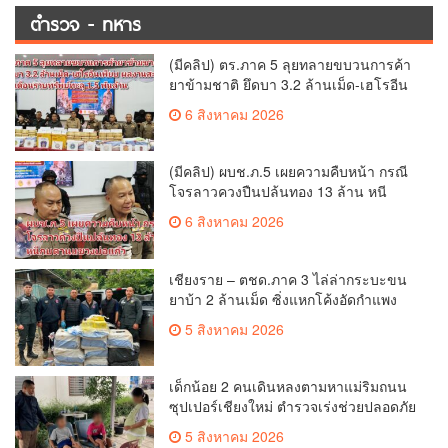
ตำรวจ - ทหาร
(มีคลิป) ตร.ภาค 5 ลุยทลายขบวนการค้า
ยาข้ามชาติ ยึดบา 3.2 ล้านเม็ด-เฮโรอีน
เพียบ ผลงานสะสม 10 เดือนรวบทรัพย์
6 สิงหาคม 2026
ทะลุ 1.5 พันล้าน
(มีคลิป) ผบช.ภ.5 เผยความคืบหน้า กรณี
โจรลาวควงปืนปล้นทอง 13 ล้าน หนี
กบดานแขวงบ่อแก้ว
6 สิงหาคม 2026
เชียงราย – ตชด.ภาค 3 ไล่ล่ากระบะขน
ยาบ้า 2 ล้านเม็ด ซิ่งแหกโค้งอัดกำแพง
บ้านพังยับ ก่อนคนขับทิ้งรถดอดหนีเข้าป่า
5 สิงหาคม 2026
เด็กน้อย 2 คนเดินหลงตามหาแม่ริมถนน
ซุปเปอร์เชียงใหม่ ตำรวจเร่งช่วยปลอดภัย
ล่าสุดครูโรงเรียนวัดดอนจั่นรับตัวดูแล
5 สิงหาคม 2026
แล้ว