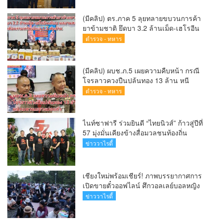
(Chiang Mai Sandbox)
(มีคลิป) ตร.ภาค 5 ลุยทลายขบวนการค้า
ยาข้ามชาติ ยึดบา 3.2 ล้านเม็ด-เฮโรอีน
เพียบ ผลงานสะสม 10 เดือนรวบทรัพย์
ตำรวจ - ทหาร
ทะลุ 1.5 พันล้าน
(มีคลิป) ผบช.ภ.5 เผยความคืบหน้า กรณี
โจรลาวควงปืนปล้นทอง 13 ล้าน หนี
กบดานแขวงบ่อแก้ว
ตำรวจ - ทหาร
ไนท์ซาฟารี ร่วมยินดี “ไทยนิวส์” ก้าวสู่ปีที่
57 มุ่งมั่นเคียงข้างสื่อมวลชนท้องถิ่น
ข่าววาไรตี้
เชียงใหม่พร้อมเชียร์! ภาพบรรยากาศการ
เปิดขายตั๋วออฟไลน์ ศึกวอลเลย์บอลหญิง
‘BYD DMI 6th SEA V Cup’ 6 ส.ค. นี้ รวม
ข่าววาไรตี้
6,000 ใบ