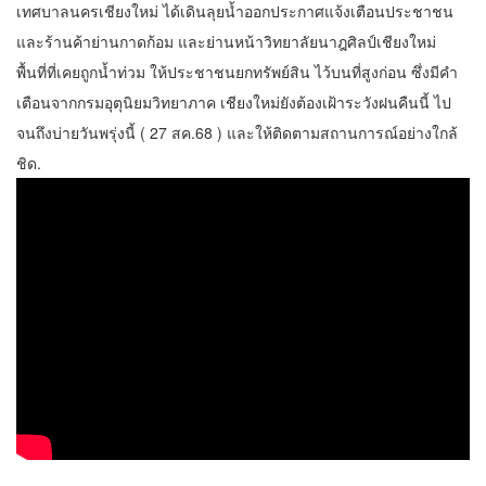
เทศบาลนครเชียงใหม่ ได้เดินลุยน้ำออกประกาศแจ้งเตือนประชาชน
และร้านค้าย่านกาดก้อม และย่านหน้าวิทยาลัยนาฎศิลป์เชียงใหม่
พื้นที่ที่เคยถูกน้ำท่วม ให้ประชาชนยกทรัพย์สิน ไว้บนที่สูงก่อน ซึ่งมีคำ
เตือนจากกรมอุตุนิยมวิทยาภาค เชียงใหม่ยังต้องเฝ้าระวังฝนคืนนี้ ไป
จนถึงบ่ายวันพรุ่งนี้ ( 27 สค.68 ) และให้ติดตามสถานการณ์อย่างใกล้
ชิด.