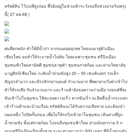
ทรัพย์สิน ไว้บนที่สูงก่อน ซึ่งยังอยู่ในช่วงเฝ้าระวังจนถึงช่วงบ่ายวันพรุ่ง
นี้( 27 สค.68 )
ฝนที่ตกหนัก ทำให้มีน้ำป่า จากบนดอยสุเทพ ไหลลงมาสู่ตัวเมือง
เชียงใหม่ จนทำให้ระบายน้ำไม่ทัน โดยเฉพาะชุมชน ศรีปิงเมือง
ชุมชนฟ้าใหม่สามัคคี ชุมชนธาตุคำ ชุมชนกาดก้อม และย่านวิทยาลัย
นาฎศิลป์เชียงใหม่ ระดับน้ำท่วมขังสูง 20 – 50 เซนติเมตร รถเล็ก
สัญจรลำบาก และมีรถจักรยานยนต์ จำนวนมาก ที่พยายามวิ่งฝ่าเข้าไป
ทำให้รถเสีย กันจำนวนมาก และร้านค้ายังขอความร่วมมือ รถยนต์ที่จะ
ขับเข้าไปในชุมชน ให้ชะลอความเร็ว หากขับเร็ว จะมีคลื่นน้ำกระแทก
เข้าร้านค้าและบ้านเรือน ทรัพย์สินจะได้รับความเสียหาย และต้องนำ
แผงเหล็ก ไปปิดกั้นถนน เพื่อไม่ให้รถวิ่งเข้ามาในชุมชน เส้นทางที่ถูก
น้ำท่วมขัง ตั้งแต่กาดก้อม ไปจนถึงชุมชนฟ้าใหม่ ย่านนันทาราม 5 ก
ถนนศรีปิงเมืองเกือบทั้งสาย ระยะทางยาวกว่า 500 เมตร ที่มีน้ำท่วมขัง