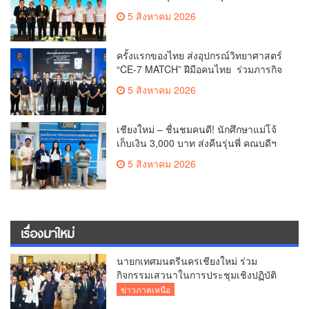
ระดับชาติ ครั้งที่ 10 ยกระดับศูนย์
5 สิงหาคม 2026
เอราวัณสู่มาตรฐานสากล
ครั้งแรกของไทย ส่งอุปกรณ์วิทยาศาสตร์
“CE-7 MATCH” ฝีมือคนไทย ร่วมภารกิจ
สำรวจดวงจันทร์ 24 สิงหาคมนี้
5 สิงหาคม 2026
เชียงใหม่ – ชื่นชมคนดี! นักศึกษาแม่โจ้
เก็บเงิน 3,000 บาท ส่งคืนรุ่นพี่ คณบดีฯ
มอบเกียรติบัตรเชิดชู “ลูกแม่โจ้เลิศน้ำใจ”
5 สิงหาคม 2026
เรื่องมาใหม่
นายกเทศมนตรีนครเชียงใหม่ ร่วม
กิจกรรมเสวนาในการประชุมเชิงปฏิบัติ
การป้องกันการทุจริตเชิงรุก ขับเคลื่อน
ข่าวภาคเหนือ
พื้นที่ต้นแบบ “เชียงใหม่โปร่งใส ไร้สินบน”