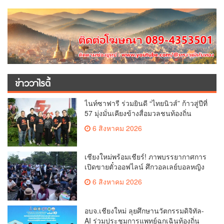
ข่าววาไรตี้
ไนท์ซาฟารี ร่วมยินดี “ไทยนิวส์” ก้าวสู่ปีที่
57 มุ่งมั่นเคียงข้างสื่อมวลชนท้องถิ่น
6 สิงหาคม 2026
เชียงใหม่พร้อมเชียร์! ภาพบรรยากาศการ
เปิดขายตั๋วออฟไลน์ ศึกวอลเลย์บอลหญิง
‘BYD DMI 6th SEA V Cup’ 6 ส.ค. นี้ รวม
6 สิงหาคม 2026
6,000 ใบ
อบจ.เชียงใหม่ ลุยศึกษานวัตกรรมดิจิทัล-
AI ร่วมประชุมการแพทย์ฉุกเฉินท้องถิ่น