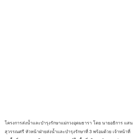
โครงการส่งน้ำและบำรุงรักษาแม่กวงอุดมธารา โดย นายอธิการ แสน
สุวรรณศรี หัวหน้าฝ่ายส่งน้ำและบำรุงรักษาที่ 3 พร้อมด้วย เจ้าหน้าที่
ลงพื้นที่ตรวจสอบ ติดตามสถานการณ์ในพื้นที่บริเวณอำเภอแม่ออน
และอำเภอสันกำแพง ได้ทำการเปิดประตูระบายน้ำ ปตร.ปากคลองกู่
เบี้ย กม. 0+000 เพื่อให้น้ำไหลลงสู่คลองส่งน้ำสายใหญ่ฝั่งซ้าย และผัน
น้ำจากลำน้ำแม่ออนเข้าคลองเหมืองลึก ลงสู่ลำน้ำกวงบริเวณบ้านช่าง
เพี้ยน หมู่ 10 ตำบลบวกค้าง อำเภอสันกำแพง จังหวัดเชียงใหม่ เพื่อลด
ปริมาณน้ำเข้าสู่อำเภอสันกำแพง ขณะนี้สถานการณ์น้ำยังอยู่ในภาวะ
ปกติ อยู่ในระดับที่สามารถควบคุมได้