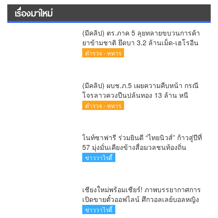
57 มุ่งมั่นเคียงข้างสื่อมวลชนท้องถิ่น
ข่าววาไรตี้
เชียงใหม่พร้อมเชียร์! ภาพบรรยากาศการ
เปิดขายตั๋วออฟไลน์ ศึกวอลเลย์บอลหญิง
‘BYD DMI 6th SEA V Cup’ 6 ส.ค. นี้ รวม
ข่าววาไรตี้
6,000 ใบ
ร่วมแสดงความยินดีกับเจ้าเจือจันทร์ ณ
เชียงใหม่
ข่าวภาคเหนือ