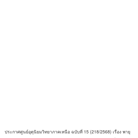
ประกาศศูนย์อุตุนิยมวิทยาภาคเหนือ ฉบับที่ 15 (218/2568) เรื่อง พายุ
“คาจิกิ”และฝนตกหนักถึงหนักมากบริเวณประเทศไทย ลงวันที่ 26
สิงหาคม 2568 เวลา 05.00 น. แจ้งว่า จังหวัดเชียงใหม่จะมีฝนตกหนัก
ถึงหนักมาก เนื่องจากมีร่องมรสุมพาดผ่านประเทศเมียนมาเข้าสู่หย่อม
ความกดอากาศต่ำปกคลุมบริเวณภาคเหนือตอนบน ทำให้บริเวณภาค
เหนือและภาคตะวันออกเฉียงเหนือตอนบนมีฝนตกหนักถึงหนักมากบาง
พื้นที่ โดยเฉพาะบริเวณจังหวัดแม่ฮ่องสอน เชียงใหม่ เชียงราย ลำพูน
ลำปาง พะเยา น่าน แพร่ ตาก สุโขทัย และอุตรดิตถ์ ขอให้ประชาชน
ในบริเวณดังกล่าวระวังอันตรายจากฝนตกหนักถึงหนักมาก และฝนที่ตก
สะสม ซึ่งอาจทำให้เกิดน้ำท่วมฉับพลัน และน้ำป่าไหลหลาก โดย
เฉพาะพื้นที่ลาดเชิงเขาใกล้ทางน้ำไหลผ่านและพื้นที่ลุ่ม ระหว่างวันที่
25 – 27 สิงหาคม 2568 นั้น