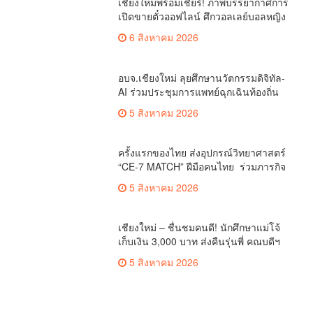
เชียงใหม่ – ชื่นชมคนดี! นักศึกษาแม่โจ้
เก็บเงิน 3,000 บาท ส่งคืนรุ่นพี่ คณบดีฯ
มอบเกียรติบัตรเชิดชู “ลูกแม่โจ้เลิศน้ำใจ”
5 สิงหาคม 2026
เรื่องมาใหม่
(มีคลิป) ตร.ภาค 5 ลุยทลายขบวนการค้า
ยาข้ามชาติ ยึดบา 3.2 ล้านเม็ด-เฮโรอีน
เพียบ ผลงานสะสม 10 เดือนรวบทรัพย์
ตำรวจ - ทหาร
ทะลุ 1.5 พันล้าน
(มีคลิป) ผบช.ภ.5 เผยความคืบหน้า กรณี
โจรลาวควงปืนปล้นทอง 13 ล้าน หนี
กบดานแขวงบ่อแก้ว
ตำรวจ - ทหาร
ไนท์ซาฟารี ร่วมยินดี “ไทยนิวส์” ก้าวสู่ปีที่