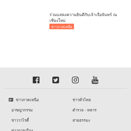
ข่าวภาคเหนือ
ข่าวทั่วไทย
อาชญากรรม
ตำรวจ - ทหาร
ข่าววาไรตี้
สายธรรมะ
ข่าวการเมือง
saranaenewstv.com ติดต่อโฆษณา : 089-4353501 ติดตามช่อง
Youtube : https://www.youtube.com/@ทรงวุฒิทับทอง ©
copyright 2026