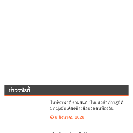
ข่าววาไรตี้
ไนท์ซาฟารี ร่วมยินดี “ไทยนิวส์” ก้าวสู่ปีที่
57 มุ่งมั่นเคียงข้างสื่อมวลชนท้องถิ่น
6 สิงหาคม 2026
เชียงใหม่พร้อมเชียร์! ภาพบรรยากาศการ
เปิดขายตั๋วออฟไลน์ ศึกวอลเลย์บอลหญิง
‘BYD DMI 6th SEA V Cup’ 6 ส.ค. นี้ รวม
6 สิงหาคม 2026
6,000 ใบ
อบจ.เชียงใหม่ ลุยศึกษานวัตกรรมดิจิทัล-
AI ร่วมประชุมการแพทย์ฉุกเฉินท้องถิ่น
ระดับชาติ ครั้งที่ 10 ยกระดับศูนย์
5 สิงหาคม 2026
เอราวัณสู่มาตรฐานสากล
ครั้งแรกของไทย ส่งอุปกรณ์วิทยาศาสตร์
“CE-7 MATCH” ฝีมือคนไทย ร่วมภารกิจ
สำรวจดวงจันทร์ 24 สิงหาคมนี้
5 สิงหาคม 2026