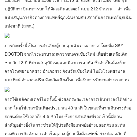
เมื่อวันที่ 1 กันยายน 2568 เวลา 12.15 น. กองกำลังผาเมือง โดย ชุด
ปฏิบัติการบินทหารบก ได้จัดเฮลิคอปเตอร์ แบบ 212 จำนวน 1 ลำ เพื่อ
สนับสนุนภารกิจทางการแพทย์ฉุกเฉินร่วมกับ สถาบันการแพทย์ฉุกเฉิน
แห่งชาติ (สพฉ.)
ภารกิจครั้งนี้เป็นการลำเลียงผู้ป่วยฉุกเฉินทางอากาศ โดยทีม SKY
DOCTOR จากโรงพยาบาลมหาราชนครเชียงใหม่ เพื่อช่วยเหลือเด็ก
ชายวัย 13 ปี ที่ประสบอุบัติเหตุและมีอาการสาหัส ซึ่งจำเป็นต้องย้าย
จากโรงพยาบาลฝาง อำเภอฝาง จังหวัดเชียงใหม่ ไปยังโรงพยาบาล
นครพิงค์ อำเภอแม่ริม จังหวัดเชียงใหม่ เพื่อรับการรักษาอย่างเร่งด่วน
การใช้เฮลิคอปเตอร์ในครั้งนี้ ช่วยลดระยะเวลาการเดินทางลงได้อย่าง
มาก โดยใช้เวลาบินเพียงประมาณ 40 นาที ในขณะที่หากเดินทางด้วย
รถยนต์จะใช้เวลาถึง 4-5 ชั่วโมง ซึ่งการลำเลียงที่รวดเร็วนี้มีส่วน
สำคัญอย่างยิ่งในการช่วยให้ผู้ป่วยถึงมือแพทย์อย่างปลอดภัยและทัน
ท่วงที ภารกิจดังกล่าวสำเร็จลุล่วง ผู้ป่วยถึงมือแพทย์อย่างปลอดภัย ที่