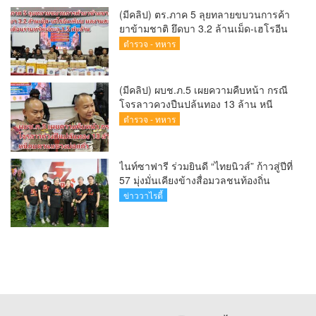
(มีคลิป) ตร.ภาค 5 ลุยทลายขบวนการค้า
ยาข้ามชาติ ยึดบา 3.2 ล้านเม็ด-เฮโรอีน
เพียบ ผลงานสะสม 10 เดือนรวบทรัพย์
ตำรวจ - ทหาร
ทะลุ 1.5 พันล้าน
(มีคลิป) ผบช.ภ.5 เผยความคืบหน้า กรณี
โจรลาวควงปืนปล้นทอง 13 ล้าน หนี
กบดานแขวงบ่อแก้ว
ตำรวจ - ทหาร
ไนท์ซาฟารี ร่วมยินดี “ไทยนิวส์” ก้าวสู่ปีที่
57 มุ่งมั่นเคียงข้างสื่อมวลชนท้องถิ่น
ข่าววาไรตี้