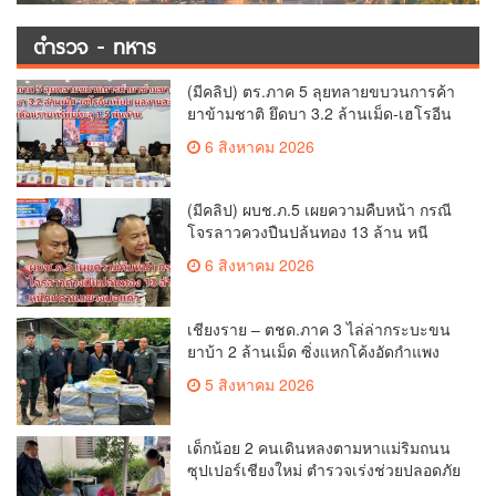
ตำรวจ - ทหาร
(มีคลิป) ตร.ภาค 5 ลุยทลายขบวนการค้า
ยาข้ามชาติ ยึดบา 3.2 ล้านเม็ด-เฮโรอีน
เพียบ ผลงานสะสม 10 เดือนรวบทรัพย์
6 สิงหาคม 2026
ทะลุ 1.5 พันล้าน
(มีคลิป) ผบช.ภ.5 เผยความคืบหน้า กรณี
โจรลาวควงปืนปล้นทอง 13 ล้าน หนี
กบดานแขวงบ่อแก้ว
6 สิงหาคม 2026
เชียงราย – ตชด.ภาค 3 ไล่ล่ากระบะขน
ยาบ้า 2 ล้านเม็ด ซิ่งแหกโค้งอัดกำแพง
บ้านพังยับ ก่อนคนขับทิ้งรถดอดหนีเข้าป่า
5 สิงหาคม 2026
เด็กน้อย 2 คนเดินหลงตามหาแม่ริมถนน
ซุปเปอร์เชียงใหม่ ตำรวจเร่งช่วยปลอดภัย
ล่าสุดครูโรงเรียนวัดดอนจั่นรับตัวดูแล