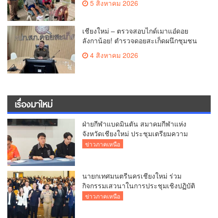
5 สิงหาคม 2026
แล้ว
เชียงใหม่ – ตรวจสอบไกด์เมาแอ๋ดอย
ลังกาน้อย! ตำรวจดอยสะเก็ดผนึกชุมชน
สยบดราม่าโซเชียล ส่งตัวบำบัดด่วน
4 สิงหาคม 2026
สร้างความมั่นใจให้นักท่องเที่ยว
เรื่องมาใหม่
ฝ่ายกีฬาแบดมินตัน สมาคมกีฬาแห่ง
จังหวัดเชียงใหม่ ประชุมเตรียมความ
พร้อมคัดเลือกนักกีฬาเยาวชน–ยุวชน สู่
ข่าวภาคเหนือ
กีฬาเยาวชนแห่งชาติ ภาค 5 ครั้งที่ 42
นายกเทศมนตรีนครเชียงใหม่ ร่วม
กิจกรรมเสวนาในการประชุมเชิงปฏิบัติ
การป้องกันการทุจริตเชิงรุก ขับเคลื่อน
ข่าวภาคเหนือ
พื้นที่ต้นแบบ “เชียงใหม่โปร่งใส ไร้สินบน”
(Chiang Mai Sandbox)