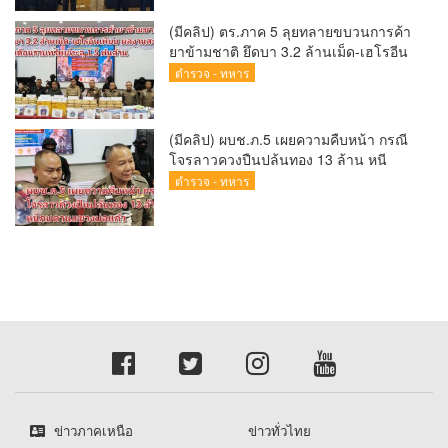
(Chiang Mai Sandbox)
(มีคลิป) ตร.ภาค 5 ลุยทลายขบวนการค้า
ยาข้ามชาติ ยึดบา 3.2 ล้านเม็ด-เฮโรอีน
เพียบ ผลงานสะสม 10 เดือนรวบทรัพย์
ตำรวจ - ทหาร
ทะลุ 1.5 พันล้าน
(มีคลิป) ผบช.ภ.5 เผยความคืบหน้า กรณี
โจรลาวควงปืนปล้นทอง 13 ล้าน หนี
กบดานแขวงบ่อแก้ว
ตำรวจ - ทหาร
ข่าวภาคเหนือ
ข่าวทั่วไทย