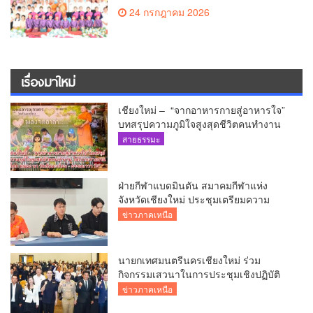
เวทีบรรยายธรรมสร้างทุนชีวิตเยาวชน
24 กรกฎาคม 2026
เรื่องมาใหม่
เชียงใหม่ – “จากอาหารกายสู่อาหารใจ”
บทสรุปความภูมิใจสูงสุดชีวิตคนทำงาน
ได้ถวายรายงาน “โคก หนอง นา วัดสันมะ
สายธรรมะ
เกี๋ยง – ธรรมนาวา วัง”
ฝ่ายกีฬาแบดมินตัน สมาคมกีฬาแห่ง
จังหวัดเชียงใหม่ ประชุมเตรียมความ
พร้อมคัดเลือกนักกีฬาเยาวชน ยุวชน และ
ข่าวภาคเหนือ
นักกีฬาเขตการศึกษา
นายกเทศมนตรีนครเชียงใหม่ ร่วม
กิจกรรมเสวนาในการประชุมเชิงปฏิบัติ
การป้องกันการทุจริตเชิงรุก ขับเคลื่อน
ข่าวภาคเหนือ
พื้นที่ต้นแบบ “เชียงใหม่โปร่งใส ไร้สินบน”