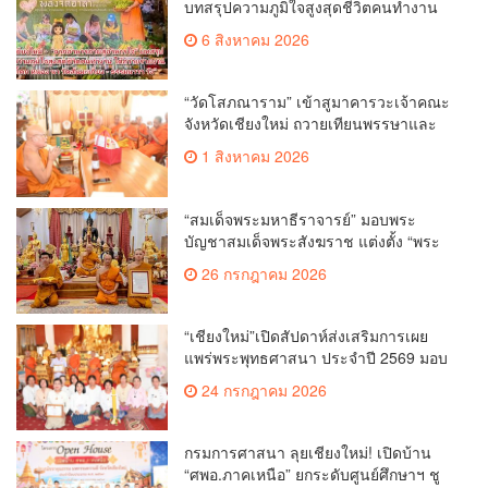
บทสรุปความภูมิใจสูงสุดชีวิตคนทำงาน
ได้ถวายรายงาน “โคก หนอง นา วัดสันมะ
6 สิงหาคม 2026
เกี๋ยง – ธรรมนาวา วัง”
“วัดโสภณาราม” เข้าสูมาคารวะเจ้าคณะ
จังหวัดเชียงใหม่ ถวายเทียนพรรษาและ
ผ้าอาบน้ำฝน เนื่องในวันเข้าพรรษา
1 สิงหาคม 2026
“สมเด็จพระมหาธีราจารย์” มอบพระ
บัญชาสมเด็จพระสังฆราช แต่งตั้ง “พระ
ราชปัญญาเวที” เป็นรองเจ้าคณะจังหวัด
26 กรกฎาคม 2026
เชียงใหม่
“เชียงใหม่”เปิดสัปดาห์ส่งเสริมการเผย
แพร่พระพุทธศาสนา ประจำปี 2569 มอบ
เกียรติบัตรและรางวัลเชิดชูผู้ทำคุณ
24 กรกฎาคม 2026
ประโยชน์แก่พระพุทธศาสนา
กรมการศาสนา ลุยเชียงใหม่! เปิดบ้าน
“ศพอ.ภาคเหนือ” ยกระดับศูนย์ศึกษาฯ ชู