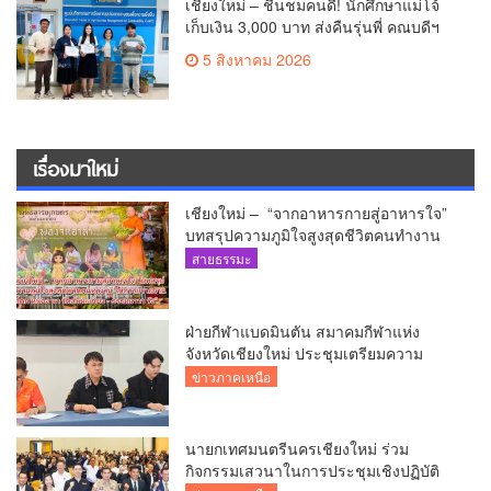
เชียงใหม่ – ชื่นชมคนดี! นักศึกษาแม่โจ้
เก็บเงิน 3,000 บาท ส่งคืนรุ่นพี่ คณบดีฯ
มอบเกียรติบัตรเชิดชู “ลูกแม่โจ้เลิศน้ำใจ”
5 สิงหาคม 2026
เรื่องมาใหม่
เชียงใหม่ – “จากอาหารกายสู่อาหารใจ”
บทสรุปความภูมิใจสูงสุดชีวิตคนทำงาน
ได้ถวายรายงาน “โคก หนอง นา วัดสันมะ
สายธรรมะ
เกี๋ยง – ธรรมนาวา วัง”
ฝ่ายกีฬาแบดมินตัน สมาคมกีฬาแห่ง
จังหวัดเชียงใหม่ ประชุมเตรียมความ
พร้อมคัดเลือกนักกีฬาเยาวชน ยุวชน และ
ข่าวภาคเหนือ
นักกีฬาเขตการศึกษา
นายกเทศมนตรีนครเชียงใหม่ ร่วม
กิจกรรมเสวนาในการประชุมเชิงปฏิบัติ