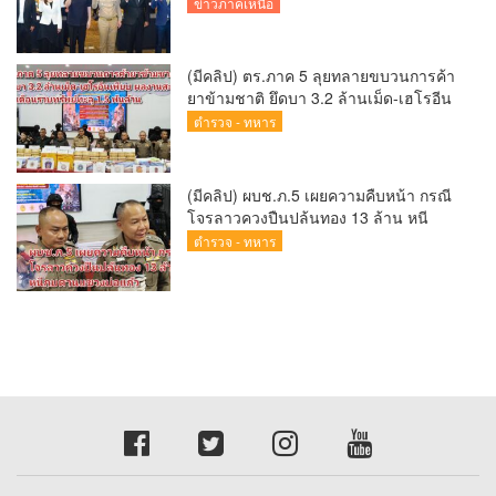
การป้องกันการทุจริตเชิงรุก ขับเคลื่อน
ข่าวภาคเหนือ
พื้นที่ต้นแบบ “เชียงใหม่โปร่งใส ไร้สินบน”
(Chiang Mai Sandbox)
(มีคลิป) ตร.ภาค 5 ลุยทลายขบวนการค้า
ยาข้ามชาติ ยึดบา 3.2 ล้านเม็ด-เฮโรอีน
เพียบ ผลงานสะสม 10 เดือนรวบทรัพย์
ตำรวจ - ทหาร
ทะลุ 1.5 พันล้าน
(มีคลิป) ผบช.ภ.5 เผยความคืบหน้า กรณี
โจรลาวควงปืนปล้นทอง 13 ล้าน หนี
กบดานแขวงบ่อแก้ว
ตำรวจ - ทหาร