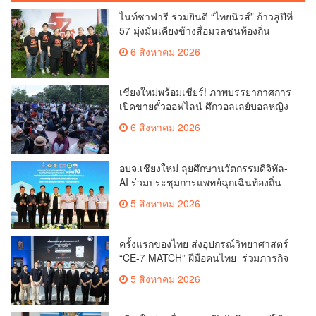
ไนท์ซาฟารี ร่วมยินดี “ไทยนิวส์” ก้าวสู่ปีที่
57 มุ่งมั่นเคียงข้างสื่อมวลชนท้องถิ่น
6 สิงหาคม 2026
เชียงใหม่พร้อมเชียร์! ภาพบรรยากาศการ
เปิดขายตั๋วออฟไลน์ ศึกวอลเลย์บอลหญิง
‘BYD DMI 6th SEA V Cup’ 6 ส.ค. นี้ รวม
6 สิงหาคม 2026
6,000 ใบ
อบจ.เชียงใหม่ ลุยศึกษานวัตกรรมดิจิทัล-
AI ร่วมประชุมการแพทย์ฉุกเฉินท้องถิ่น
ระดับชาติ ครั้งที่ 10 ยกระดับศูนย์
5 สิงหาคม 2026
เอราวัณสู่มาตรฐานสากล
ครั้งแรกของไทย ส่งอุปกรณ์วิทยาศาสตร์
“CE-7 MATCH” ฝีมือคนไทย ร่วมภารกิจ
สำรวจดวงจันทร์ 24 สิงหาคมนี้
5 สิงหาคม 2026