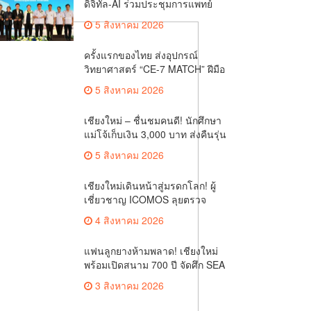
ดิจิทัล-AI ร่วมประชุมการแพทย์
ฉุกเฉินท้องถิ่นระดับชาติ ครั้งที่ 10
5 สิงหาคม 2026
ยกระดับศูนย์เอราวัณสู่มาตรฐาน
สากล
ครั้งแรกของไทย ส่งอุปกรณ์
วิทยาศาสตร์ “CE-7 MATCH” ฝีมือ
คนไทย ร่วมภารกิจสำรวจดวง
5 สิงหาคม 2026
จันทร์ 24 สิงหาคมนี้
เชียงใหม่ – ชื่นชมคนดี! นักศึกษา
แม่โจ้เก็บเงิน 3,000 บาท ส่งคืนรุ่น
พี่ คณบดีฯ มอบเกียรติบัตรเชิดชู
5 สิงหาคม 2026
“ลูกแม่โจ้เลิศน้ำใจ”
เชียงใหม่เดินหน้าสู่มรดกโลก! ผู้
เชี่ยวชาญ ICOMOS ลุยตรวจ
ประเมิน 8 แหล่งวัฒนธรรมล้านนา
4 สิงหาคม 2026
ชูจุดเด่นเมืองประวัติศาสตร์ที่มีชีวิต
แฟนลูกยางห้ามพลาด! เชียงใหม่
พร้อมเปิดสนาม 700 ปี จัดศึก SEA
V CUP 2026 ไทย ดวล เวียดนาม-
3 สิงหาคม 2026
ปินส์-อินโด ยิงสดช่อง one31