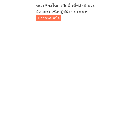
ทน.เชียงใหม่ เปิดพื้นที่พลังนิวเจน
จัดอบรมเชิงปฏิบัติการ เฟ้นหา
“สภาเด็กและเยาวชน” ปี 2569 มุ่ง
ข่าวภาคเหนือ
หนุนเสียงเยาวชนต่อยอดพัฒนา
เมือง