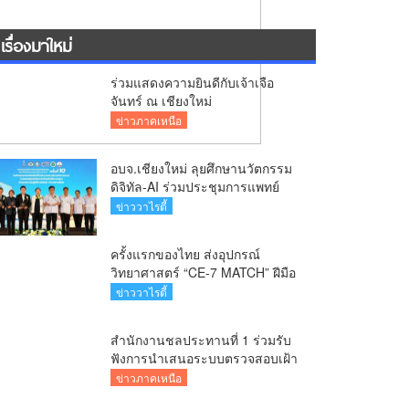
เรื่องมาใหม่
ร่วมแสดงความยินดีกับเจ้าเจือ
จันทร์ ณ เชียงใหม่
ข่าวภาคเหนือ
อบจ.เชียงใหม่ ลุยศึกษานวัตกรรม
ดิจิทัล-AI ร่วมประชุมการแพทย์
ฉุกเฉินท้องถิ่นระดับชาติ ครั้งที่ 10
ข่าววาไรตี้
ยกระดับศูนย์เอราวัณสู่มาตรฐาน
สากล
ครั้งแรกของไทย ส่งอุปกรณ์
วิทยาศาสตร์ “CE-7 MATCH” ฝีมือ
คนไทย ร่วมภารกิจสำรวจดวง
ข่าววาไรตี้
จันทร์ 24 สิงหาคมนี้
สำนักงานชลประทานที่ 1 ร่วมรับ
ฟังการนำเสนอระบบตรวจสอบเฝ้า
ระวังโครงสร้างพื้นฐานด้าน
ข่าวภาคเหนือ
ชลประทาน