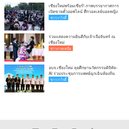
เชียงใหม่พร้อมเชียร์! ภาพบรรยากาศการ
เปิดขายตั๋วออฟไลน์ ศึกวอลเลย์บอลหญิง
‘BYD DMI 6th SEA V Cup’ 6 ส.ค. นี้ รวม
ข่าววาไรตี้
6,000 ใบ
ร่วมแสดงความยินดีกับเจ้าเจือจันทร์ ณ
เชียงใหม่
ข่าวภาคเหนือ
อบจ.เชียงใหม่ ลุยศึกษานวัตกรรมดิจิทัล-
AI ร่วมประชุมการแพทย์ฉุกเฉินท้องถิ่น
ระดับชาติ ครั้งที่ 10 ยกระดับศูนย์
ข่าววาไรตี้
เอราวัณสู่มาตรฐานสากล