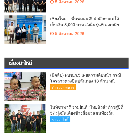
5 สิงหาคม 2026
เชียงใหม่ – ชื่นชมคนดี! นักศึกษาแม่โจ้
เก็บเงิน 3,000 บาท ส่งคืนรุ่นพี่ คณบดีฯ
มอบเกียรติบัตรเชิดชู “ลูกแม่โจ้เลิศน้ำใจ”
5 สิงหาคม 2026
เรื่องมาใหม่
(มีคลิป) ผบช.ภ.5 เผยความคืบหน้า กรณี
โจรลาวควงปืนปล้นทอง 13 ล้าน หนี
กบดานแขวงบ่อแก้ว
ตำรวจ - ทหาร
ไนท์ซาฟารี ร่วมยินดี “ไทยนิวส์” ก้าวสู่ปีที่
57 มุ่งมั่นเคียงข้างสื่อมวลชนท้องถิ่น
ข่าววาไรตี้