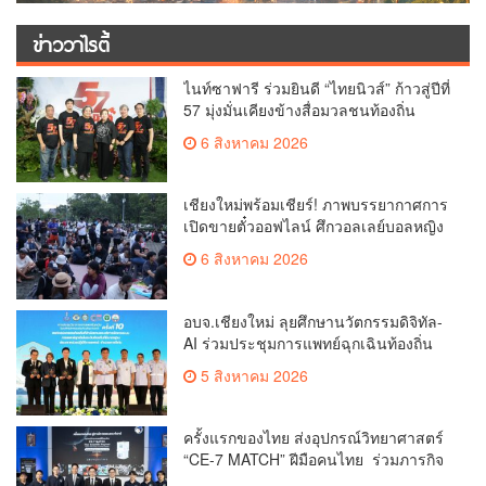
ข่าววาไรตี้
ไนท์ซาฟารี ร่วมยินดี “ไทยนิวส์” ก้าวสู่ปีที่
57 มุ่งมั่นเคียงข้างสื่อมวลชนท้องถิ่น
6 สิงหาคม 2026
เชียงใหม่พร้อมเชียร์! ภาพบรรยากาศการ
เปิดขายตั๋วออฟไลน์ ศึกวอลเลย์บอลหญิง
‘BYD DMI 6th SEA V Cup’ 6 ส.ค. นี้ รวม
6 สิงหาคม 2026
6,000 ใบ
อบจ.เชียงใหม่ ลุยศึกษานวัตกรรมดิจิทัล-
AI ร่วมประชุมการแพทย์ฉุกเฉินท้องถิ่น
ระดับชาติ ครั้งที่ 10 ยกระดับศูนย์
5 สิงหาคม 2026
เอราวัณสู่มาตรฐานสากล
ครั้งแรกของไทย ส่งอุปกรณ์วิทยาศาสตร์
“CE-7 MATCH” ฝีมือคนไทย ร่วมภารกิจ
สำรวจดวงจันทร์ 24 สิงหาคมนี้