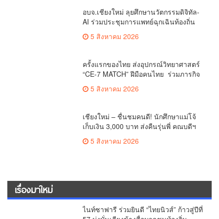
อบจ.เชียงใหม่ ลุยศึกษานวัตกรรมดิจิทัล-
AI ร่วมประชุมการแพทย์ฉุกเฉินท้องถิ่น
ระดับชาติ ครั้งที่ 10 ยกระดับศูนย์
5 สิงหาคม 2026
เอราวัณสู่มาตรฐานสากล
ครั้งแรกของไทย ส่งอุปกรณ์วิทยาศาสตร์
“CE-7 MATCH” ฝีมือคนไทย ร่วมภารกิจ
สำรวจดวงจันทร์ 24 สิงหาคมนี้
5 สิงหาคม 2026
เชียงใหม่ – ชื่นชมคนดี! นักศึกษาแม่โจ้
เก็บเงิน 3,000 บาท ส่งคืนรุ่นพี่ คณบดีฯ
มอบเกียรติบัตรเชิดชู “ลูกแม่โจ้เลิศน้ำใจ”
5 สิงหาคม 2026
เรื่องมาใหม่
ไนท์ซาฟารี ร่วมยินดี “ไทยนิวส์” ก้าวสู่ปีที่