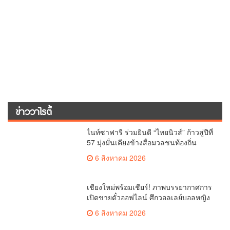
ข่าววาไรตี้
ไนท์ซาฟารี ร่วมยินดี “ไทยนิวส์” ก้าวสู่ปีที่
57 มุ่งมั่นเคียงข้างสื่อมวลชนท้องถิ่น
6 สิงหาคม 2026
เชียงใหม่พร้อมเชียร์! ภาพบรรยากาศการ
เปิดขายตั๋วออฟไลน์ ศึกวอลเลย์บอลหญิง
‘BYD DMI 6th SEA V Cup’ 6 ส.ค. นี้ รวม
6 สิงหาคม 2026
6,000 ใบ