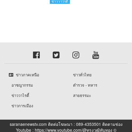
สำรวจดวงจันทร์ 24 สิงหาคมนี้
ข่าววาไรตี้
ข่าวภาคเหนือ
ข่าวทั่วไทย
อาชญากรรม
ตำรวจ - ทหาร
ข่าววาไรตี้
สายธรรมะ
ข่าวการเมือง
saranaenewstv.com ติดต่อโฆษณา : 089-4353501 ติดตามช่อง
Youtube : https://www.youtube.com/@ทรงวุฒิทับทอง ©