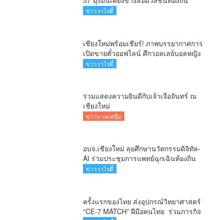
57 มุ่งมั่นเคียงข้างสื่อมวลชนท้องถิ่น
ข่าววาไรตี้
เชียงใหม่พร้อมเชียร์! ภาพบรรยากาศการ
เปิดขายตั๋วออฟไลน์ ศึกวอลเลย์บอลหญิง
‘BYD DMI 6th SEA V Cup’ 6 ส.ค. นี้ รวม
ข่าววาไรตี้
6,000 ใบ
ร่วมแสดงความยินดีกับเจ้าเจือจันทร์ ณ
เชียงใหม่
ข่าวภาคเหนือ
อบจ.เชียงใหม่ ลุยศึกษานวัตกรรมดิจิทัล-
AI ร่วมประชุมการแพทย์ฉุกเฉินท้องถิ่น
ระดับชาติ ครั้งที่ 10 ยกระดับศูนย์
ข่าววาไรตี้
เอราวัณสู่มาตรฐานสากล
ครั้งแรกของไทย ส่งอุปกรณ์วิทยาศาสตร์
“CE-7 MATCH” ฝีมือคนไทย ร่วมภารกิจ