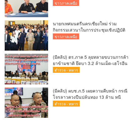
พร้อมคัดเลือกนักกีฬาเยาวชน ยุวชน และ
ข่าวภาคเหนือ
นักกีฬาเขตการศึกษา
นายกเทศมนตรีนครเชียงใหม่ ร่วม
กิจกรรมเสวนาในการประชุมเชิงปฏิบัติ
การป้องกันการทุจริตเชิงรุก ขับเคลื่อน
ข่าวภาคเหนือ
พื้นที่ต้นแบบ “เชียงใหม่โปร่งใส ไร้สินบน”
(Chiang Mai Sandbox)
(มีคลิป) ตร.ภาค 5 ลุยทลายขบวนการค้า
ยาข้ามชาติ ยึดบา 3.2 ล้านเม็ด-เฮโรอีน
เพียบ ผลงานสะสม 10 เดือนรวบทรัพย์
ตำรวจ - ทหาร
ทะลุ 1.5 พันล้าน
(มีคลิป) ผบช.ภ.5 เผยความคืบหน้า กรณี
โจรลาวควงปืนปล้นทอง 13 ล้าน หนี
กบดานแขวงบ่อแก้ว
ตำรวจ - ทหาร