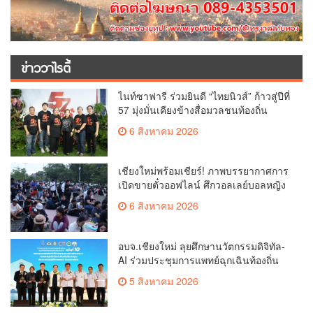
ข่าววาไรตี้
ไนท์ซาฟารี ร่วมยินดี “ไทยนิวส์” ก้าวสู่ปีที่
57 มุ่งมั่นเคียงข้างสื่อมวลชนท้องถิ่น
6 สิงหาคม 2026
เชียงใหม่พร้อมเชียร์! ภาพบรรยากาศการ
เปิดขายตั๋วออฟไลน์ ศึกวอลเลย์บอลหญิง
‘BYD DMI 6th SEA V Cup’ 6 ส.ค. นี้ รวม
6 สิงหาคม 2026
6,000 ใบ
อบจ.เชียงใหม่ ลุยศึกษานวัตกรรมดิจิทัล-
AI ร่วมประชุมการแพทย์ฉุกเฉินท้องถิ่น
ระดับชาติ ครั้งที่ 10 ยกระดับศูนย์
5 สิงหาคม 2026
เอราวัณสู่มาตรฐานสากล