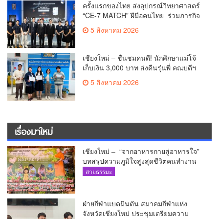
ครั้งแรกของไทย ส่งอุปกรณ์วิทยาศาสตร์
“CE-7 MATCH” ฝีมือคนไทย ร่วมภารกิจ
สำรวจดวงจันทร์ 24 สิงหาคมนี้
5 สิงหาคม 2026
เชียงใหม่ – ชื่นชมคนดี! นักศึกษาแม่โจ้
เก็บเงิน 3,000 บาท ส่งคืนรุ่นพี่ คณบดีฯ
มอบเกียรติบัตรเชิดชู “ลูกแม่โจ้เลิศน้ำใจ”
5 สิงหาคม 2026
เรื่องมาใหม่
เชียงใหม่ – “จากอาหารกายสู่อาหารใจ”
บทสรุปความภูมิใจสูงสุดชีวิตคนทำงาน
ได้ถวายรายงาน “โคก หนอง นา วัดสันมะ
สายธรรมะ
เกี๋ยง – ธรรมนาวา วัง”
ฝ่ายกีฬาแบดมินตัน สมาคมกีฬาแห่ง
จังหวัดเชียงใหม่ ประชุมเตรียมความ