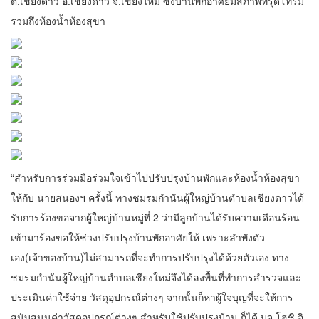
ต.เชียงดาว อ.เชียงดาว จ.เชียงใหม่ ซึ่งบ้านพักอาศัยมีสภาพทรุดโทรม
รวมถึงห้องน้ำห้องสุขา
“สำหรับการร่วมมือร่วมใจเข้าไปปรับปรุงบ้านพักและห้องน้ำห้องสุขา
ให้กับ นายสนองฯ ครั้งนี้ ทางชมรมกำนันผู้ใหญ่บ้านตำบลเชียงดาวได้
รับการร้องขอจากผู้ใหญ่บ้านหมู่ที่ 2 ว่ามีลูกบ้านได้รับความเดือนร้อน
เข้ามาร้องขอให้ช่วงปรับปรุงบ้านพักอาศัยให้ เพราะลำพังตัว
เอง(เจ้าของบ้าน)ไม่สามารถที่จะทำการปรับปรุงได้ด้วยตัวเอง ทาง
ชมรมกำนันผู้ใหญ่บ้านตำบลเชียงใหม่จึงได้ลงพื้นที่ทำการสำรวจและ
ประเมินค่าใช้จ่าย วัสดุอุปกรณ์ต่างๆ จากนั้นก็หาผู้ใจบุญที่จะให้การ
สนับสนุนค่าวัสดุอุปกรณ์ต่างๆ สำหรับใช้ปรับปรุงบ้าน ก็ได้ บจ.โฮชิ อิ