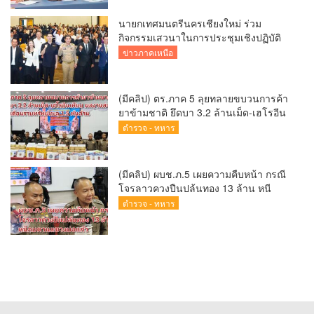
นายกเทศมนตรีนครเชียงใหม่ ร่วม
กิจกรรมเสวนาในการประชุมเชิงปฏิบัติ
การป้องกันการทุจริตเชิงรุก ขับเคลื่อน
ข่าวภาคเหนือ
พื้นที่ต้นแบบ “เชียงใหม่โปร่งใส ไร้สินบน”
(Chiang Mai Sandbox)
(มีคลิป) ตร.ภาค 5 ลุยทลายขบวนการค้า
ยาข้ามชาติ ยึดบา 3.2 ล้านเม็ด-เฮโรอีน
เพียบ ผลงานสะสม 10 เดือนรวบทรัพย์
ตำรวจ - ทหาร
ทะลุ 1.5 พันล้าน
(มีคลิป) ผบช.ภ.5 เผยความคืบหน้า กรณี
โจรลาวควงปืนปล้นทอง 13 ล้าน หนี
กบดานแขวงบ่อแก้ว
ตำรวจ - ทหาร