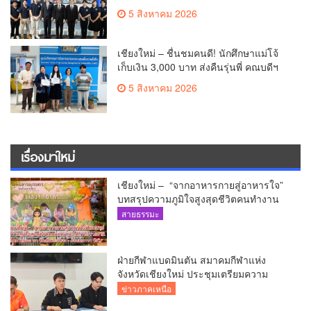
สำรวจดวงจันทร์ 24 สิงหาคมนี้
5 สิงหาคม 2026
เชียงใหม่ – ชื่นชมคนดี! นักศึกษาแม่โจ้
เก็บเงิน 3,000 บาท ส่งคืนรุ่นพี่ คณบดีฯ
มอบเกียรติบัตรเชิดชู “ลูกแม่โจ้เลิศน้ำใจ”
5 สิงหาคม 2026
เรื่องมาใหม่
เชียงใหม่ – “จากอาหารกายสู่อาหารใจ”
บทสรุปความภูมิใจสูงสุดชีวิตคนทำงาน
ได้ถวายรายงาน “โคก หนอง นา วัดสันมะ
สายธรรมะ
เกี๋ยง – ธรรมนาวา วัง”
ฝ่ายกีฬาแบดมินตัน สมาคมกีฬาแห่ง
จังหวัดเชียงใหม่ ประชุมเตรียมความ
พร้อมคัดเลือกนักกีฬาเยาวชน ยุวชน และ
ข่าวภาคเหนือ
นักกีฬาเขตการศึกษา