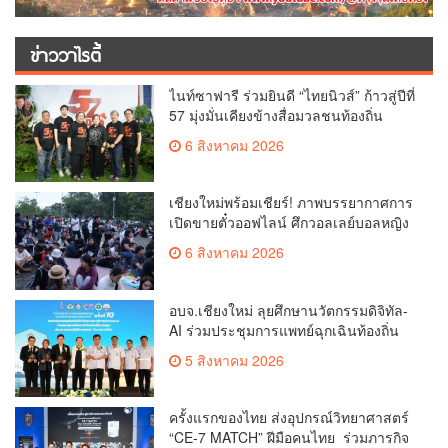
ข่าววาไรตี้
ไนท์ซาฟารี ร่วมยินดี “ไทยนิวส์” ก้าวสู่ปีที่
57 มุ่งมั่นเคียงข้างสื่อมวลชนท้องถิ่น
6 สิงหาคม 2026
เชียงใหม่พร้อมเชียร์! ภาพบรรยากาศการ
เปิดขายตั๋วออฟไลน์ ศึกวอลเลย์บอลหญิง
‘BYD DMI 6th SEA V Cup’ 6 ส.ค. นี้ รวม
6 สิงหาคม 2026
6,000 ใบ
อบจ.เชียงใหม่ ลุยศึกษานวัตกรรมดิจิทัล-
AI ร่วมประชุมการแพทย์ฉุกเฉินท้องถิ่น
ระดับชาติ ครั้งที่ 10 ยกระดับศูนย์
5 สิงหาคม 2026
เอราวัณสู่มาตรฐานสากล
ครั้งแรกของไทย ส่งอุปกรณ์วิทยาศาสตร์
“CE-7 MATCH” ฝีมือคนไทย ร่วมภารกิจ