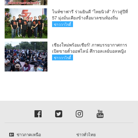
ไนท์ซาฟารี ร่วมยินดี “ไทยนิวส์” ก้าวสู่ปีที่
57 มุ่งมั่นเคียงข้างสื่อมวลชนท้องถิ่น
ข่าววาไรตี้
เชียงใหม่พร้อมเชียร์! ภาพบรรยากาศการ
เปิดขายตั๋วออฟไลน์ ศึกวอลเลย์บอลหญิง
‘BYD DMI 6th SEA V Cup’ 6 ส.ค. นี้ รวม
ข่าววาไรตี้
6,000 ใบ
ข่าวภาคเหนือ
ข่าวทั่วไทย