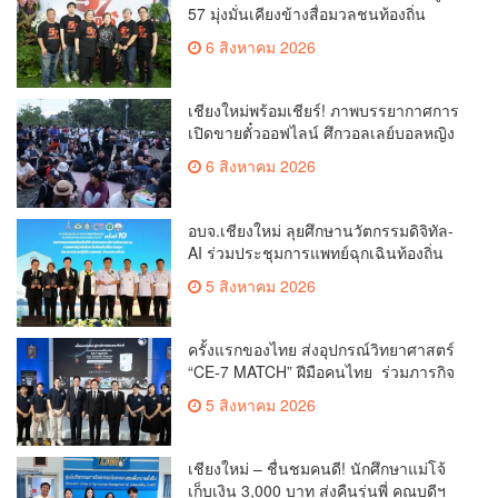
57 มุ่งมั่นเคียงข้างสื่อมวลชนท้องถิ่น
6 สิงหาคม 2026
เชียงใหม่พร้อมเชียร์! ภาพบรรยากาศการ
เปิดขายตั๋วออฟไลน์ ศึกวอลเลย์บอลหญิง
‘BYD DMI 6th SEA V Cup’ 6 ส.ค. นี้ รวม
6 สิงหาคม 2026
6,000 ใบ
อบจ.เชียงใหม่ ลุยศึกษานวัตกรรมดิจิทัล-
AI ร่วมประชุมการแพทย์ฉุกเฉินท้องถิ่น
ระดับชาติ ครั้งที่ 10 ยกระดับศูนย์
5 สิงหาคม 2026
เอราวัณสู่มาตรฐานสากล
ครั้งแรกของไทย ส่งอุปกรณ์วิทยาศาสตร์
“CE-7 MATCH” ฝีมือคนไทย ร่วมภารกิจ
สำรวจดวงจันทร์ 24 สิงหาคมนี้
5 สิงหาคม 2026
เชียงใหม่ – ชื่นชมคนดี! นักศึกษาแม่โจ้
เก็บเงิน 3,000 บาท ส่งคืนรุ่นพี่ คณบดีฯ