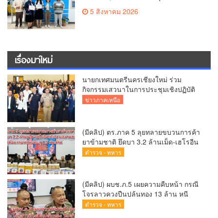
มอบเกียรติบัตรเชิดชู “ลูกแม่โจ้เลิศน้ำใจ”
5 สิงหาคม 2026
เรื่องมาใหม่
นายกเทศมนตรีนครเชียงใหม่ ร่วม
กิจกรรมเสวนาในการประชุมเชิงปฏิบัติ
การป้องกันการทุจริตเชิงรุก ขับเคลื่อน
ข่าวภาคเหนือ
พื้นที่ต้นแบบ “เชียงใหม่โปร่งใส ไร้สินบน”
(Chiang Mai Sandbox)
(มีคลิป) ตร.ภาค 5 ลุยทลายขบวนการค้า
ยาข้ามชาติ ยึดบา 3.2 ล้านเม็ด-เฮโรอีน
เพียบ ผลงานสะสม 10 เดือนรวบทรัพย์
ตำรวจ - ทหาร
ทะลุ 1.5 พันล้าน
(มีคลิป) ผบช.ภ.5 เผยความคืบหน้า กรณี
โจรลาวควงปืนปล้นทอง 13 ล้าน หนี
กบดานแขวงบ่อแก้ว
ตำรวจ - ทหาร