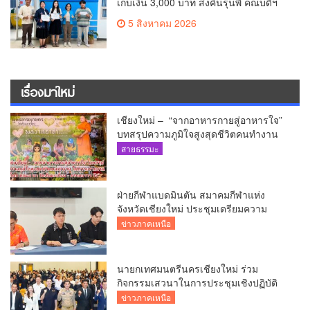
เก็บเงิน 3,000 บาท ส่งคืนรุ่นพี่ คณบดีฯ
มอบเกียรติบัตรเชิดชู “ลูกแม่โจ้เลิศน้ำใจ”
5 สิงหาคม 2026
เรื่องมาใหม่
เชียงใหม่ – “จากอาหารกายสู่อาหารใจ”
บทสรุปความภูมิใจสูงสุดชีวิตคนทำงาน
ได้ถวายรายงาน “โคก หนอง นา วัดสันมะ
สายธรรมะ
เกี๋ยง – ธรรมนาวา วัง”
ฝ่ายกีฬาแบดมินตัน สมาคมกีฬาแห่ง
จังหวัดเชียงใหม่ ประชุมเตรียมความ
พร้อมคัดเลือกนักกีฬาเยาวชน ยุวชน และ
ข่าวภาคเหนือ
นักกีฬาเขตการศึกษา
นายกเทศมนตรีนครเชียงใหม่ ร่วม
กิจกรรมเสวนาในการประชุมเชิงปฏิบัติ
การป้องกันการทุจริตเชิงรุก ขับเคลื่อน
ข่าวภาคเหนือ
พื้นที่ต้นแบบ “เชียงใหม่โปร่งใส ไร้สินบน”