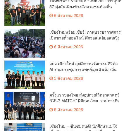
ไนท์ซาฟารี ร่วมยินดี “ไทยนิวส์” ก้าวสู่ปีที่
57 มุ่งมั่นเคียงข้างสื่อมวลชนท้องถิ่น
6 สิงหาคม 2026
เชียงใหม่พร้อมเชียร์! ภาพบรรยากาศการ
เปิดขายตั๋วออฟไลน์ ศึกวอลเลย์บอลหญิง
‘BYD DMI 6th SEA V Cup’ 6 ส.ค. นี้ รวม
6 สิงหาคม 2026
6,000 ใบ
อบจ.เชียงใหม่ ลุยศึกษานวัตกรรมดิจิทัล-
AI ร่วมประชุมการแพทย์ฉุกเฉินท้องถิ่น
ระดับชาติ ครั้งที่ 10 ยกระดับศูนย์
5 สิงหาคม 2026
เอราวัณสู่มาตรฐานสากล
ครั้งแรกของไทย ส่งอุปกรณ์วิทยาศาสตร์
“CE-7 MATCH” ฝีมือคนไทย ร่วมภารกิจ
สำรวจดวงจันทร์ 24 สิงหาคมนี้
5 สิงหาคม 2026
เชียงใหม่ – ชื่นชมคนดี! นักศึกษาแม่โจ้