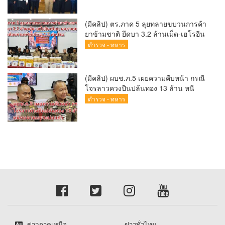
(Chiang Mai Sandbox)
(มีคลิป) ตร.ภาค 5 ลุยทลายขบวนการค้า
ยาข้ามชาติ ยึดบา 3.2 ล้านเม็ด-เฮโรอีน
เพียบ ผลงานสะสม 10 เดือนรวบทรัพย์
ตำรวจ - ทหาร
ทะลุ 1.5 พันล้าน
(มีคลิป) ผบช.ภ.5 เผยความคืบหน้า กรณี
โจรลาวควงปืนปล้นทอง 13 ล้าน หนี
กบดานแขวงบ่อแก้ว
ตำรวจ - ทหาร
ข่าวภาคเหนือ
ข่าวทั่วไทย