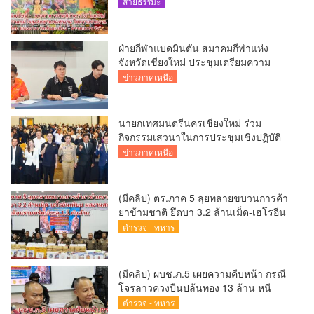
ได้ถวายรายงาน “โคก หนอง นา วัดสันมะ
สายธรรมะ
เกี๋ยง – ธรรมนาวา วัง”
ฝ่ายกีฬาแบดมินตัน สมาคมกีฬาแห่ง
จังหวัดเชียงใหม่ ประชุมเตรียมความ
พร้อมคัดเลือกนักกีฬาเยาวชน ยุวชน และ
ข่าวภาคเหนือ
นักกีฬาเขตการศึกษา
นายกเทศมนตรีนครเชียงใหม่ ร่วม
กิจกรรมเสวนาในการประชุมเชิงปฏิบัติ
การป้องกันการทุจริตเชิงรุก ขับเคลื่อน
ข่าวภาคเหนือ
พื้นที่ต้นแบบ “เชียงใหม่โปร่งใส ไร้สินบน”
(Chiang Mai Sandbox)
(มีคลิป) ตร.ภาค 5 ลุยทลายขบวนการค้า
ยาข้ามชาติ ยึดบา 3.2 ล้านเม็ด-เฮโรอีน
เพียบ ผลงานสะสม 10 เดือนรวบทรัพย์
ตำรวจ - ทหาร
ทะลุ 1.5 พันล้าน
(มีคลิป) ผบช.ภ.5 เผยความคืบหน้า กรณี
โจรลาวควงปืนปล้นทอง 13 ล้าน หนี
กบดานแขวงบ่อแก้ว
ตำรวจ - ทหาร