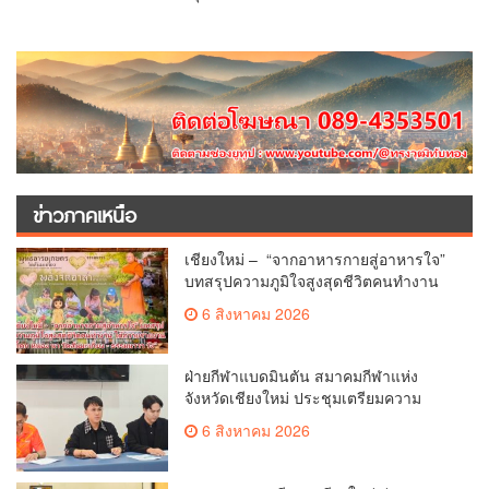
ข่าวภาคเหนือ
เชียงใหม่ – “จากอาหารกายสู่อาหารใจ”
บทสรุปความภูมิใจสูงสุดชีวิตคนทำงาน
ได้ถวายรายงาน “โคก หนอง นา วัดสันมะ
6 สิงหาคม 2026
เกี๋ยง – ธรรมนาวา วัง”
ฝ่ายกีฬาแบดมินตัน สมาคมกีฬาแห่ง
จังหวัดเชียงใหม่ ประชุมเตรียมความ
พร้อมคัดเลือกนักกีฬาเยาวชน ยุวชน และ
6 สิงหาคม 2026
นักกีฬาเขตการศึกษา