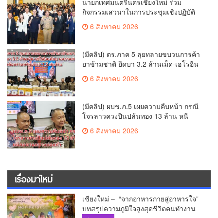
นายกเทศมนตรีนครเชียงใหม่ ร่วม
กิจกรรมเสวนาในการประชุมเชิงปฏิบัติ
การป้องกันการทุจริตเชิงรุก ขับเคลื่อน
6 สิงหาคม 2026
พื้นที่ต้นแบบ “เชียงใหม่โปร่งใส ไร้สินบน”
(Chiang Mai Sandbox)
(มีคลิป) ตร.ภาค 5 ลุยทลายขบวนการค้า
ยาข้ามชาติ ยึดบา 3.2 ล้านเม็ด-เฮโรอีน
เพียบ ผลงานสะสม 10 เดือนรวบทรัพย์
6 สิงหาคม 2026
ทะลุ 1.5 พันล้าน
(มีคลิป) ผบช.ภ.5 เผยความคืบหน้า กรณี
โจรลาวควงปืนปล้นทอง 13 ล้าน หนี
กบดานแขวงบ่อแก้ว
6 สิงหาคม 2026
เรื่องมาใหม่
เชียงใหม่ – “จากอาหารกายสู่อาหารใจ”
บทสรุปความภูมิใจสูงสุดชีวิตคนทำงาน