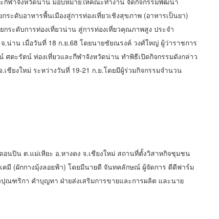
่ยวและกีฬาจังหวัดน่าน มอบหมายให้คณะทำงาน จัดกิจกรรมพัฒนา
ยกระดับอาหารพื้นเมืองสู่การท่องเที่ยวเชิงสุขภาพ (อาหารเป็นยา)
ะดับการท่องเที่ยวน่าน สู่การท่องเที่ยวคุณภาพสูง ประจำ
.น่าน เมื่อวันที่ 18 ก.ย.68 โดยนายชัยณรงค์ วงศ์ใหญ่ ผู้ว่าราชการ
 ศตะรัตน์ ท่องเที่ยวและกีฬาจังหวัดน่าน ทำพิธีเปิดกิจกรรมดังกล่าว
 จ.เชียงใหม่ ระหว่างวันที่ 19-21 ก.ย.โดยมีผู้ร่วมกิจกรรมจำนวน
้านดอนปิน ต.แม่เหียะ อ.หางดง จ.เชียงใหม่ สถานที่ตั้งวิสาหกิจชุมชน
คมี (ผักกางมุ้งลอยฟ้า) โดยมีนายดี จันทคลักษณ์ ผู้จัดการ ดีดีฟาร์ม
วปุณฑริกา คำบุญทา ฝ่ายส่งเสริมการขายและการผลิต และนาย