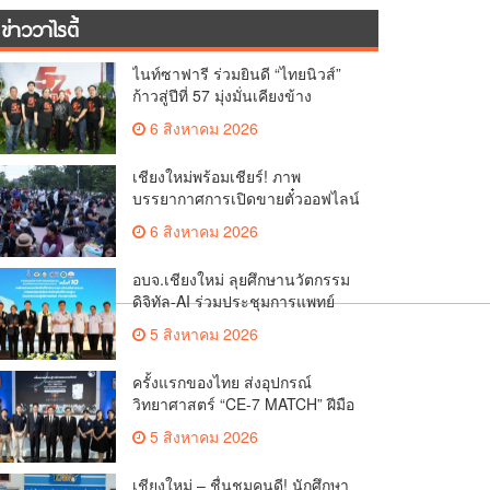
ข่าววาไรตี้
ไนท์ซาฟารี ร่วมยินดี “ไทยนิวส์”
ก้าวสู่ปีที่ 57 มุ่งมั่นเคียงข้าง
สื่อมวลชนท้องถิ่น
6 สิงหาคม 2026
เชียงใหม่พร้อมเชียร์! ภาพ
บรรยากาศการเปิดขายตั๋วออฟไลน์
ศึกวอลเลย์บอลหญิง ‘BYD DMI 6th
6 สิงหาคม 2026
SEA V Cup’ 6 ส.ค. นี้ รวม 6,000
ใบ
อบจ.เชียงใหม่ ลุยศึกษานวัตกรรม
ดิจิทัล-AI ร่วมประชุมการแพทย์
ฉุกเฉินท้องถิ่นระดับชาติ ครั้งที่ 10
5 สิงหาคม 2026
ยกระดับศูนย์เอราวัณสู่มาตรฐาน
สากล
ครั้งแรกของไทย ส่งอุปกรณ์
วิทยาศาสตร์ “CE-7 MATCH” ฝีมือ
คนไทย ร่วมภารกิจสำรวจดวง
5 สิงหาคม 2026
จันทร์ 24 สิงหาคมนี้
เชียงใหม่ – ชื่นชมคนดี! นักศึกษา