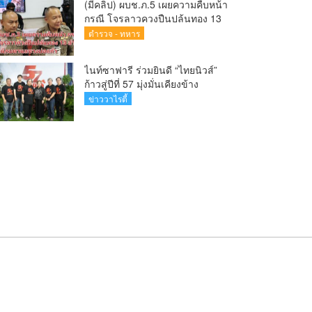
(มีคลิป) ผบช.ภ.5 เผยความคืบหน้า
กรณี โจรลาวควงปืนปล้นทอง 13
ล้าน หนีกบดานแขวงบ่อแก้ว
ตำรวจ - ทหาร
ไนท์ซาฟารี ร่วมยินดี “ไทยนิวส์”
ก้าวสู่ปีที่ 57 มุ่งมั่นเคียงข้าง
สื่อมวลชนท้องถิ่น
ข่าววาไรตี้