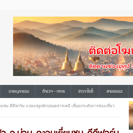
อาชญากรรม
ตำรวจ - ทหาร
ข่าววาไรตี้
สายธรรมะ
่ยมชม ดีดีฟาร์ม แปลงปลูกผักปลอดสารเคมี เพื่อยกระดับการท่องเที่ยว
ฬา จ.น่าน ดูงานเยี่ยมชม ดีดีฟาร์ม