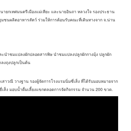
บูล นายกเทศมนตรีเมืองแม่เหียะ และนายอินถา หลวงใจ รองประธาน
ุมชนผลิตอาหารสัตว์ ร่วมให้การต้อนรับคณะที่เดินทางจาก จ.น่าน
 และนำชมแปลงผักปลอดสารพิษ นำชมแปลงปลูกผักกางมุ้ง ปลูกผัก
ลงถุงปลูกเป็นต้น
วเสาวณี วางฐาน รองผู้จัดการโรงแรมนิ่มซี่เส็ง ที่ได้รับมอบหมายจาก
ซี่เส็ง มอบน้ำดื่มเลี้ยงแขกตลอดการจัดกิจกรรม จำนวน 200 ขวด.