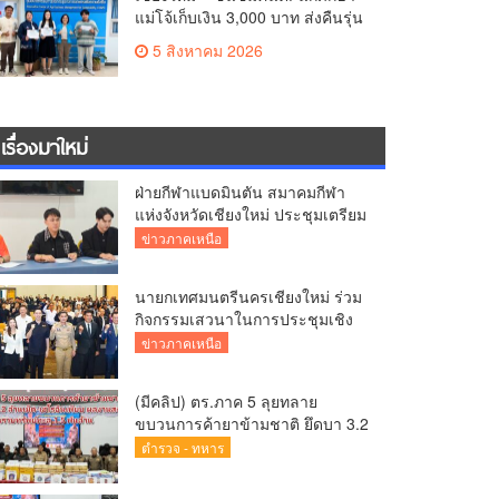
แม่โจ้เก็บเงิน 3,000 บาท ส่งคืนรุ่น
พี่ คณบดีฯ มอบเกียรติบัตรเชิดชู
5 สิงหาคม 2026
“ลูกแม่โจ้เลิศน้ำใจ”
เรื่องมาใหม่
ฝ่ายกีฬาแบดมินตัน สมาคมกีฬา
แห่งจังหวัดเชียงใหม่ ประชุมเตรียม
ความพร้อมคัดเลือกนักกีฬา
ข่าวภาคเหนือ
เยาวชน–ยุวชน สู่กีฬาเยาวชนแห่ง
ชาติ ภาค 5 ครั้งที่ 42
นายกเทศมนตรีนครเชียงใหม่ ร่วม
กิจกรรมเสวนาในการประชุมเชิง
ปฏิบัติการป้องกันการทุจริตเชิงรุก
ข่าวภาคเหนือ
ขับเคลื่อนพื้นที่ต้นแบบ “เชียงใหม่
โปร่งใส ไร้สินบน” (Chiang Mai
(มีคลิป) ตร.ภาค 5 ลุยทลาย
Sandbox)
ขบวนการค้ายาข้ามชาติ ยึดบา 3.2
ล้านเม็ด-เฮโรอีนเพียบ ผลงาน
ตำรวจ - ทหาร
สะสม 10 เดือนรวบทรัพย์ทะลุ 1.5
พันล้าน