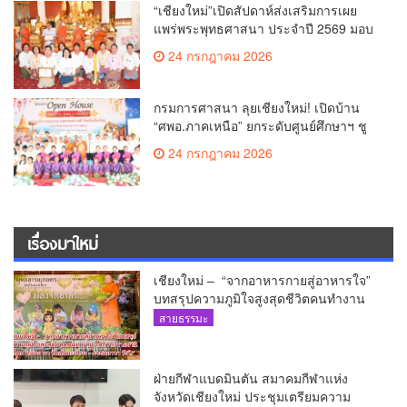
“เชียงใหม่”เปิดสัปดาห์ส่งเสริมการเผย
แพร่พระพุทธศาสนา ประจำปี 2569 มอบ
เกียรติบัตรและรางวัลเชิดชูผู้ทำคุณ
24 กรกฎาคม 2026
ประโยชน์แก่พระพุทธศาสนา
กรมการศาสนา ลุยเชียงใหม่! เปิดบ้าน
“ศพอ.ภาคเหนือ” ยกระดับศูนย์ศึกษาฯ ชู
เวทีบรรยายธรรมสร้างทุนชีวิตเยาวชน
24 กรกฎาคม 2026
เรื่องมาใหม่
เชียงใหม่ – “จากอาหารกายสู่อาหารใจ”
บทสรุปความภูมิใจสูงสุดชีวิตคนทำงาน
ได้ถวายรายงาน “โคก หนอง นา วัดสันมะ
สายธรรมะ
เกี๋ยง – ธรรมนาวา วัง”
ฝ่ายกีฬาแบดมินตัน สมาคมกีฬาแห่ง
จังหวัดเชียงใหม่ ประชุมเตรียมความ