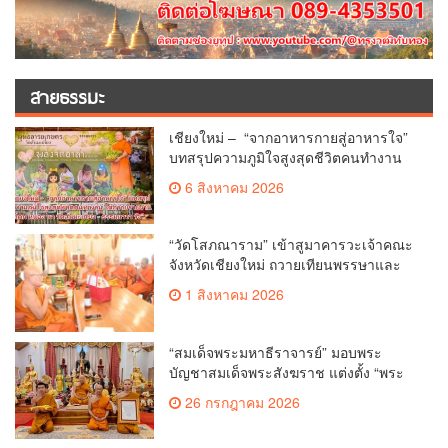
สายธรรมะ
เชียงใหม่ – “จากอาหารกายสู่อาหารใจ”
บทสรุปความภูมิใจสูงสุดชีวิตคนทำงาน
ได้ถวายรายงาน “โคก หนอง นา วัดสันมะ
6 สิงหาคม 2026
เกี๋ยง – ธรรมนาวา วัง”
“วัดโสภณาราม” เข้าสูมาคารวะเจ้าคณะ
จังหวัดเชียงใหม่ ถวายเทียนพรรษาและ
ผ้าอาบน้ำฝน เนื่องในวันเข้าพรรษา
1 สิงหาคม 2026
“สมเด็จพระมหาธีราจารย์” มอบพระ
บัญชาสมเด็จพระสังฆราช แต่งตั้ง “พระ
ราชปัญญาเวที” เป็นรองเจ้าคณะจังหวัด
26 กรกฎาคม 2026
เชียงใหม่