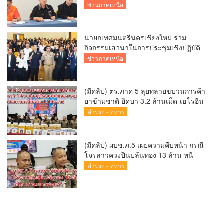
พร้อมคัดเลือกนักกีฬาเยาวชน ยุวชน และ
ข่าวภาคเหนือ
นักกีฬาเขตการศึกษา
นายกเทศมนตรีนครเชียงใหม่ ร่วม
กิจกรรมเสวนาในการประชุมเชิงปฏิบัติ
การป้องกันการทุจริตเชิงรุก ขับเคลื่อน
ข่าวภาคเหนือ
พื้นที่ต้นแบบ “เชียงใหม่โปร่งใส ไร้สินบน”
(Chiang Mai Sandbox)
(มีคลิป) ตร.ภาค 5 ลุยทลายขบวนการค้า
ยาข้ามชาติ ยึดบา 3.2 ล้านเม็ด-เฮโรอีน
เพียบ ผลงานสะสม 10 เดือนรวบทรัพย์
ตำรวจ - ทหาร
ทะลุ 1.5 พันล้าน
(มีคลิป) ผบช.ภ.5 เผยความคืบหน้า กรณี
โจรลาวควงปืนปล้นทอง 13 ล้าน หนี
กบดานแขวงบ่อแก้ว
ตำรวจ - ทหาร