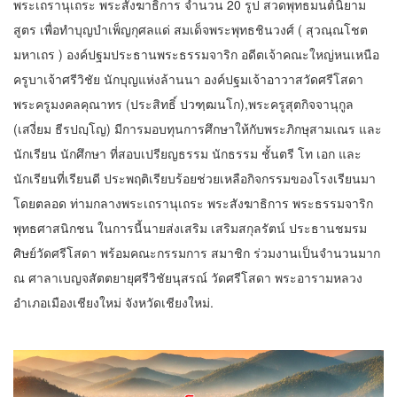
พระเถรานุเถระ พระสังฆาธิการ จำนวน 20 รูป สวดพุทธมนต์นิยาม
สูตร เพื่อทำบุญบำเพ็ญกุศลแด่ สมเด็จพระพุทธชินวงศ์ ( สุวณฺณโชต
มหาเถร ) องค์ปฐมประธานพระธรรมจาริก อดีตเจ้าคณะใหญ่หนเหนือ
ครูบาเจ้าศรีวิชัย นักบุญแห่งล้านนา องค์ปฐมเจ้าอาวาสวัดศรีโสดา
พระครูมงคลคุณาทร (ประสิทธิ์ ปวฑฺฒนโก),พระครูสุตกิจจานุกูล
(เสงี่ยม ธีรปญฺโญ) มีการมอบทุนการศึกษาให้กับพระภิกษุสามเณร และ
นักเรียน นักศึกษา ที่สอบเปรียญธรรม นักธรรม ชั้นตรี โท เอก และ
นักเรียนที่เรียนดี ประพฤติเรียบร้อยช่วยเหลือกิจกรรมของโรงเรียนมา
โดยตลอด ท่ามกลางพระเถรานุเถระ พระสังฆาธิการ พระธรรมจาริก
พุทธศาสนิกชน ในการนี้นายส่งเสริม เสริมสกุลรัตน์ ประธานชมรม
ศิษย์วัดศรีโสดา พร้อมคณะกรรมการ สมาชิก ร่วมงานเป็นจำนวนมาก
ณ ศาลาเบญจสัตตยายุศรีวิชัยนุสรณ์ วัดศรีโสดา พระอารามหลวง
อำเภอเมืองเชียงใหม่ จังหวัดเชียงใหม่.