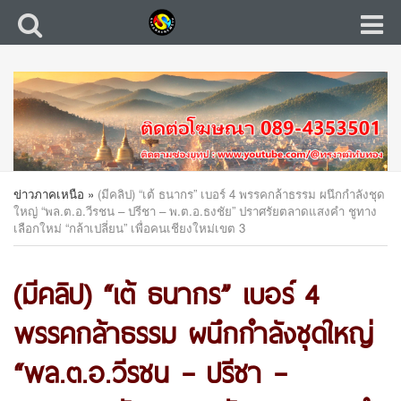
ข่าวภาคเหนือ
»
(มีคลิป) “เต้ ธนากร” เบอร์ 4 พรรคกล้าธรรม ผนึกกำลังชุด
ใหญ่ “พล.ต.อ.วีรชน – ปรีชา – พ.ต.อ.ธงชัย” ปราศรัยตลาดแสงคำ ชูทาง
เลือกใหม่ “กล้าเปลี่ยน” เพื่อคนเชียงใหม่เขต 3
(มีคลิป) “เต้ ธนากร” เบอร์ 4
พรรคกล้าธรรม ผนึกกำลังชุดใหญ่
“พล.ต.อ.วีรชน – ปรีชา –