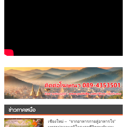
ข่าวภาคเหนือ
เชียงใหม่ – “จากอาหารกายสู่อาหารใจ”
บทสรุปความภูมิใจสูงสุดชีวิตคนทำงาน