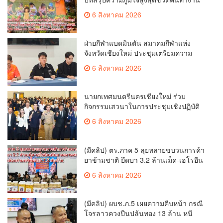
ได้ถวายรายงาน “โคก หนอง นา วัดสันมะ
6 สิงหาคม 2026
เกี๋ยง – ธรรมนาวา วัง”
ฝ่ายกีฬาแบดมินตัน สมาคมกีฬาแห่ง
จังหวัดเชียงใหม่ ประชุมเตรียมความ
พร้อมคัดเลือกนักกีฬาเยาวชน ยุวชน และ
6 สิงหาคม 2026
นักกีฬาเขตการศึกษา
นายกเทศมนตรีนครเชียงใหม่ ร่วม
กิจกรรมเสวนาในการประชุมเชิงปฏิบัติ
การป้องกันการทุจริตเชิงรุก ขับเคลื่อน
6 สิงหาคม 2026
พื้นที่ต้นแบบ “เชียงใหม่โปร่งใส ไร้สินบน”
(Chiang Mai Sandbox)
(มีคลิป) ตร.ภาค 5 ลุยทลายขบวนการค้า
ยาข้ามชาติ ยึดบา 3.2 ล้านเม็ด-เฮโรอีน
เพียบ ผลงานสะสม 10 เดือนรวบทรัพย์
6 สิงหาคม 2026
ทะลุ 1.5 พันล้าน
(มีคลิป) ผบช.ภ.5 เผยความคืบหน้า กรณี
โจรลาวควงปืนปล้นทอง 13 ล้าน หนี
กบดานแขวงบ่อแก้ว