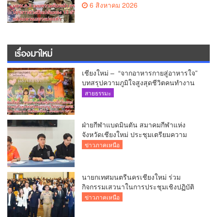
6 สิงหาคม 2026
เรื่องมาใหม่
เชียงใหม่ – “จากอาหารกายสู่อาหารใจ”
บทสรุปความภูมิใจสูงสุดชีวิตคนทำงาน
ได้ถวายรายงาน “โคก หนอง นา วัดสันมะ
สายธรรมะ
เกี๋ยง – ธรรมนาวา วัง”
ฝ่ายกีฬาแบดมินตัน สมาคมกีฬาแห่ง
จังหวัดเชียงใหม่ ประชุมเตรียมความ
พร้อมคัดเลือกนักกีฬาเยาวชน ยุวชน และ
ข่าวภาคเหนือ
นักกีฬาเขตการศึกษา
นายกเทศมนตรีนครเชียงใหม่ ร่วม
กิจกรรมเสวนาในการประชุมเชิงปฏิบัติ
การป้องกันการทุจริตเชิงรุก ขับเคลื่อน
ข่าวภาคเหนือ
พื้นที่ต้นแบบ “เชียงใหม่โปร่งใส ไร้สินบน”
(Chiang Mai Sandbox)