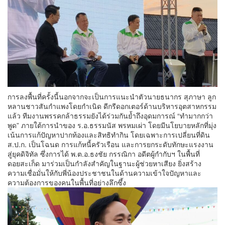
การลงพื้นที่ครั้งนี้นอกจากจะเป็นการแนะนำตัวนายธนากร สุภาษา ลูก
หลานชาวสันกำแพงโดยกำเนิด ดีกรีดอกเตอร์ด้านบริหารอุตสาหกรรม
แล้ว ทีมงานพรรคกล้าธรรมยังได้ร่วมกันย้ำถึงอุดมการณ์ “ทำมากกว่า
พูด” ภายใต้การนำของ ร.อ.ธรรมนัส พรหมเผ่า โดยมีนโยบายหลักที่มุ่ง
เน้นการแก้ปัญหาปากท้องและสิทธิทำกิน โดยเฉพาะการเปลี่ยนที่ดิน
ส.ป.ก. เป็นโฉนด การแก้หนี้ครัวเรือน และการยกระดับทักษะแรงงาน
สู่ยุคดิจิทัล ซึ่งการได้ พ.ต.อ.ธงชัย กรรณิกา อดีตผู้กำกับฯ ในพื้นที่
ดอยสะเก็ด มาร่วมเป็นกำลังสำคัญในฐานะผู้ช่วยหาเสียง ยิ่งสร้าง
ความเชื่อมั่นให้กับพี่น้องประชาชนในด้านความเข้าใจปัญหาและ
ความต้องการของคนในพื้นที่อย่างลึกซึ้ง