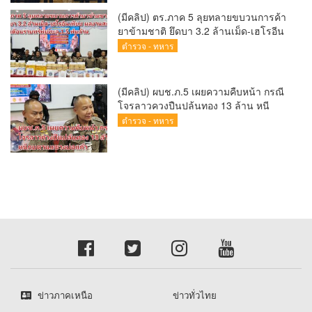
(มีคลิป) ตร.ภาค 5 ลุยทลายขบวนการค้า
ยาข้ามชาติ ยึดบา 3.2 ล้านเม็ด-เฮโรอีน
เพียบ ผลงานสะสม 10 เดือนรวบทรัพย์
ตำรวจ - ทหาร
ทะลุ 1.5 พันล้าน
(มีคลิป) ผบช.ภ.5 เผยความคืบหน้า กรณี
โจรลาวควงปืนปล้นทอง 13 ล้าน หนี
กบดานแขวงบ่อแก้ว
ตำรวจ - ทหาร
ข่าวภาคเหนือ
ข่าวทั่วไทย