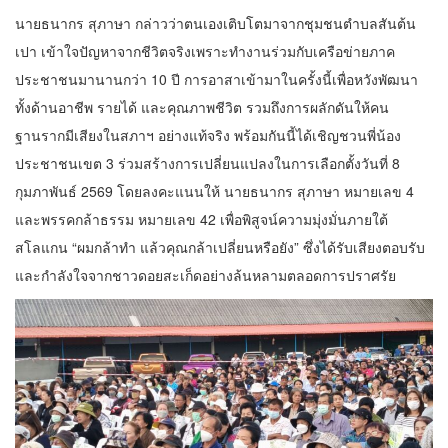
นายธนากร สุภาษา กล่าวว่าตนเองเติบโตมาจากชุมชนตำบลสันต้น
เปา เข้าใจปัญหาจากชีวิตจริงเพราะทำงานร่วมกับเครือข่ายภาค
ประชาชนมานานกว่า 10 ปี การอาสาเข้ามาในครั้งนี้เพื่อหวังพัฒนา
ทั้งด้านอาชีพ รายได้ และคุณภาพชีวิต รวมถึงการผลักดันให้คน
ฐานรากมีเสียงในสภาฯ อย่างแท้จริง พร้อมกันนี้ได้เชิญชวนพี่น้อง
ประชาชนเขต 3 ร่วมสร้างการเปลี่ยนแปลงในการเลือกตั้งวันที่ 8
กุมภาพันธ์ 2569 โดยลงคะแนนให้ นายธนากร สุภาษา หมายเลข 4
และพรรคกล้าธรรม หมายเลข 42 เพื่อพิสูจน์ความมุ่งมั่นภายใต้
สโลแกน “ผมกล้าทำ แล้วคุณกล้าเปลี่ยนหรือยัง” ซึ่งได้รับเสียงตอบรับ
และกำลังใจจากชาวดอยสะเก็ดอย่างล้นหลามตลอดการปราศรัย