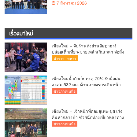
7 สิงหาคม 2026
เทคโนโลยีที่เหมาะสมเพื่อการพัฒนา
ชุมชน
เรื่องมาใหม่
เชียงใหม่ – จับร้านดังย่านอัษฎาธร!
ปล่อยเด็กเที่ยว-ขายเหล้าเกินเวลา จ่อสั่ง
ปิด 5 ปี
ตำรวจ - ทหาร
เชียงใหม่น้ำกักเก็บทะลุ 70% รับมือฝน
สะสม 532 มม. ด้านเกษตรกรเดินหน้า
เพาะปลูกแล้วกว่า 2.7 แสนไร่
ข่าวภาคเหนือ
เชียงใหม่ – เจ้าหน้าที่ดอยสุเทพ-ปุย เร่ง
ค้นหากลางป่า ช่วยนักท่องเที่ยวหลงทาง
ส่งกลับอ้อมกอดครอบครัวปลอดภัย
ข่าวภาคเหนือ