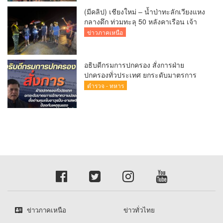
(มีคลิป) เชียงใหม่ – น้ำป่าทะลักเวียงแหง
กลางดึก ท่วมทะลุ 50 หลังคาเรือน เจ้า
หน้าที่เร่งอพยพผู้ป่วยติดเตียง-ชาวบ้านหนี
ข่าวภาคเหนือ
น้ำวุ่น
อธิบดีกรมการปกครอง สั่งการฝ่าย
ปกครองทั่วประเทศ ยกระดับมาตรการ
รักษาความปลอดภัย ตั้งด่านคุมเข้มอาวุธ
ตำรวจ - ทหาร
ปืน–ยาเสพติด ป้องกันเหตุรุนแรงและ
อาชญากรรมในพื้นที่
ข่าวภาคเหนือ
ข่าวทั่วไทย