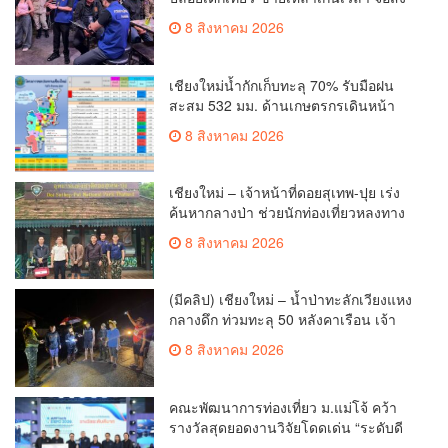
ปิด 5 ปี
8 สิงหาคม 2026
เชียงใหม่น้ำกักเก็บทะลุ 70% รับมือฝน
สะสม 532 มม. ด้านเกษตรกรเดินหน้า
เพาะปลูกแล้วกว่า 2.7 แสนไร่
8 สิงหาคม 2026
เชียงใหม่ – เจ้าหน้าที่ดอยสุเทพ-ปุย เร่ง
ค้นหากลางป่า ช่วยนักท่องเที่ยวหลงทาง
ส่งกลับอ้อมกอดครอบครัวปลอดภัย
8 สิงหาคม 2026
(มีคลิป) เชียงใหม่ – น้ำป่าทะลักเวียงแหง
กลางดึก ท่วมทะลุ 50 หลังคาเรือน เจ้า
หน้าที่เร่งอพยพผู้ป่วยติดเตียง-ชาวบ้านหนี
8 สิงหาคม 2026
น้ำวุ่น
คณะพัฒนาการท่องเที่ยว ม.แม่โจ้ คว้า
รางวัลสุดยอดงานวิจัยโดดเด่น “ระดับดี
มาก”เวที APPTech EXPO 2026