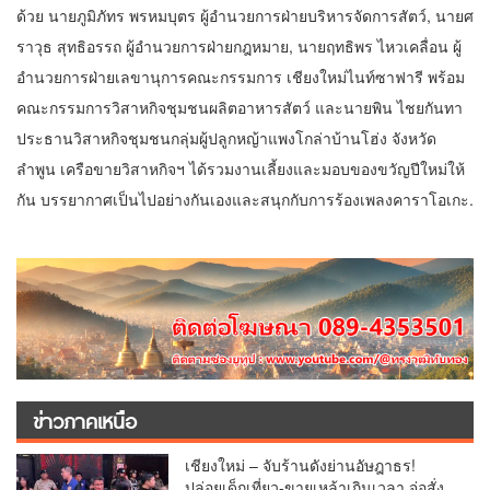
ด้วย นายภูมิภัทร พรหมบุตร ผู้อำนวยการฝ่ายบริหารจัดการสัตว์, นายศ
ราวุธ สุทธิอรรถ ผู้อำนวยการฝ่ายกฎหมาย, นายฤทธิพร ไหวเคลื่อน ผู้
อำนวยการฝ่ายเลขานุการคณะกรรมการ เชียงใหม่ไนท์ซาฟารี พร้อม
คณะกรรมการวิสาหกิจชุมชนผลิตอาหารสัตว์ และนายพิน ไชยกันทา
ประธานวิสาหกิจชุมชนกลุ่มผู้ปลูกหญ้าแพงโกล่าบ้านโฮ่ง จังหวัด
ลำพูน เครือขายวิสาหกิจฯ ได้รวมงานเลี้ยงและมอบของขวัญปีใหม่ให้
กัน บรรยากาศเป็นไปอย่างกันเองและสนุกกับการร้องเพลงคาราโอเกะ.
ข่าวภาคเหนือ
เชียงใหม่ – จับร้านดังย่านอัษฎาธร!
ปล่อยเด็กเที่ยว-ขายเหล้าเกินเวลา จ่อสั่ง