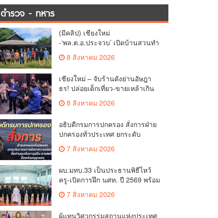
ตำรวจ - ทหาร
(มีคลิป) เชียงใหม่
-‘พล.ต.อ.ประจวบ’ เปิดบ้านสวนทำ
นา-ปลูกวานิลลา ลดรายจ่ายแจกผู้
8 สิงหาคม 2026
ใต้บังคับบัญชา
เชียงใหม่ – จับร้านดังย่านอัษฎา
ธร! ปล่อยเด็กเที่ยว-ขายเหล้าเกิน
เวลา จ่อสั่งปิด 5 ปี
8 สิงหาคม 2026
อธิบดีกรมการปกครอง สั่งการฝ่าย
ปกครองทั่วประเทศ ยกระดับ
มาตรการรักษาความปลอดภัย ตั้ง
7 สิงหาคม 2026
ด่านคุมเข้มอาวุธปืน–ยาเสพติด
ป้องกันเหตุรุนแรงและ
ผบ.มทบ.33 เป็นประธานพิธีไหว้
อาชญากรรมในพื้นที่
ครู-เปิดการฝึก นศท. ปี 2569 พร้อม
มอบรางวัล นศท.ดีเด่น และนำ
7 สิงหาคม 2026
กำลังพลบริจาคโลหิตรวมกว่า 8
หมื่นซีซี
ผู้แทนวิศวกรรมสถานแห่งประเทศ