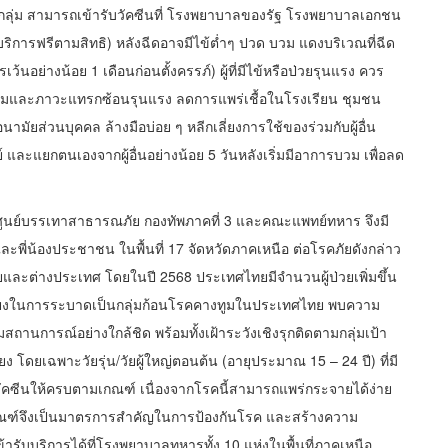
นกลุ่ม สามารถเข้ารับวัคซีนที่ โรงพยาบาลของรัฐ โรงพยาบาลเอกชน
ิการฟรีตามสิทธิ) หลังฉีดอาจมีไข้ต่ำๆ ปวด บวม แดงบริเวณที่ฉีด
ว้นอย่างน้อย 1 เดือนก่อนตั้งครรภ์) ผู้ที่มีไข้หรือป่วยรุนแรง ควร
ทูมและภาวะแทรกซ้อนรุนแรง ลดการแพร่เชื้อในโรงเรียน ชุมชน
ส่วนบุคคล ล้างมือบ่อย ๆ หลีกเลี่ยงการใช้ของร่วมกับผู้อื่น
ะแยกตนเองจากผู้อื่นอย่างน้อย 5 วันหลังเริ่มมีอาการบวม เพื่อลด
รศูนย์บรรเทาสาธารณภัย กองทัพภาคที่ 3 และคณะแพทย์ทหาร จึงมี
ะพี่น้องประชาชน ในพื้นที่ 17 จัดหวัดภาคเหนือ ต่อโรคภัยดังกล่าว
ไทยและต่างประเทศ โดยในปี 2568 ประเทศไทยมีจำนวนผู้ป่วยเพิ่มขึ้น
เสี่ยงในการระบาดเป็นกลุ่มก้อนโรคคางทูมในประเทศไทย พบความ
สถานการณ์อย่างใกล้ชิด พร้อมทั้งเฝ้าระวังเชิงรุกติดตามกลุ่มเป้า
 โดยเฉพาะวัยรุ่น/วัยผู้ใหญ่ตอนต้น (อายุประมาณ 15 – 24 ปี) ที่มี
วัคซีนให้ครบตามเกณฑ์ เนื่องจากโรคนี้สามารถแพร่กระจายได้ง่าย
กณฑ์จึงเป็นมาตรการสำคัญในการป้องกันโรค และสร้างความ
ารับบริการได้ที่โรงพยาบาลทหารทั้ง 10 แห่งในพื้นที่ภาคเหนือ