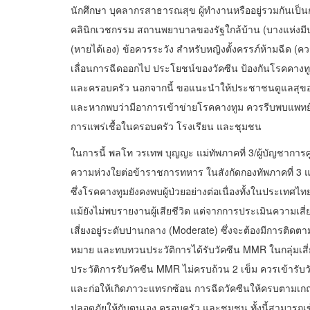
นักศึกษา บุคลากรสาธารณสุข ผู้ทำงานหรืออยู่รวมกันเป็
คลินิกเวชกรรม สถานพยาบาลของรัฐใกล้บ้าน (บางแห่งมีบร
(หายได้เอง) ข้อควรระวัง สำหรับหญิงตั้งครรภ์ห้ามฉีด (ควรเ
เลื่อนการฉีดออกไป ประโยชน์ของวัคซีน ป้องกันโรคคาง
และครอบครัว นอกจากนี้ ขอแนะนำให้ประชาชนดูแลสุขอนามัย
และหากพบว่ามีอาการเข้าข่ายโรคคางทูม ควรรีบพบแพทย์ แล
การแพร่เชื้อในครอบครัว โรงเรียน และชุมชน
ในการนี้ พลโท วรเทพ บุญญะ แม่ทัพภาคที่ 3/ผู้บัญชากา
ความห่วงใยต่อข้าราชการทหาร ในสังกัดกองทัพภาคที่ 3 แล
ซึ่งโรคคางทูมยังคงพบผู้ป่วยอย่างต่อเนื่องทั้งในประเทศ
แม้ยังไม่พบรายงานผู้เสียชีวิต แต่จากการประเมินความ
เสี่ยงอยู่ระดับปานกลาง (Moderate) ซึ่งจะต้องมีการติดตาม
หมาย และทบทวนประวัติการได้รับวัคซีน MMR ในกลุ่มเสี่ยง
ประวัติการรับวัคซีน MMR ไม่ครบถ้วน 2 เข็ม ควรเข้ารับ
และก่อให้เกิดภาวะแทรกซ้อน การฉีดวัคซีนให้ครบตามเ
ปลอดภัยให้กับตนเอง ครอบครัว และชุมชน ทั้งนี้สามารถเข้