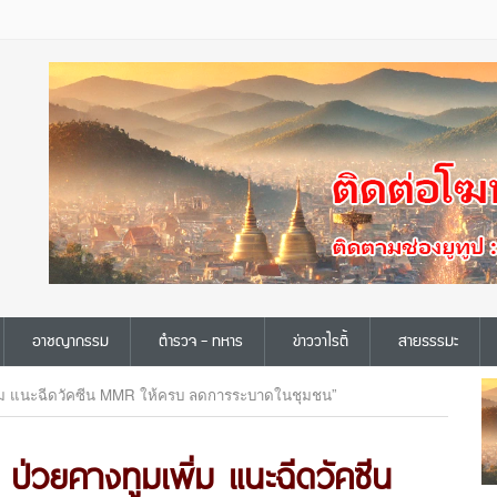
อาชญากรรม
ตำรวจ - ทหาร
ข่าววาไรตี้
สายธรรมะ
เพิ่ม แนะฉีดวัคซีน MMR ให้ครบ ลดการระบาดในชุมชน”
 ป่วยคางทูมเพิ่ม แนะฉีดวัคซีน