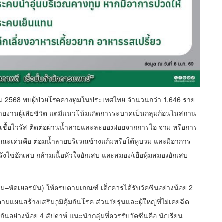
าคม 2568 พบผู้ป่วยโรคคางทูมในประเทศไทย จำนวนกว่า 1,646 ราย
งานผู้เสียชีวิต แต่มีแนวโน้มเกิดการระบาดเป็นกลุ่มก้อนในสถาน
ิดจากเชื้อไวรัส ติดต่อผ่านน้ำลายและละอองฝอยจากการไอ จาม หรือการ
ลักษณะเด่นคือ ต่อมน้ำลายบริเวณข้างแก้มหรือใต้หูบวม และมีอาการ
ไข่อักเสบ กล้ามเนื้อหัวใจอักเสบ และสมอง/เยื่อหุ้มสมองอักเสบ
ทูม–หัดเยอรมัน) ให้ครบตามเกณฑ์ เด็กควรได้รับวัคซีนอย่างน้อย 2
อน ตามแผนสร้างเสริมภูมิคุ้มกันโรค ส่วนวัยรุ่นและผู้ใหญ่ที่ไม่เคยฉีด
ันอย่างน้อย 4 สัปดาห์ แนะนำกลุ่มที่ควรรับวัคซีนคือ นักเรียน