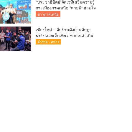
“ประชาธิปัตย์”จัดเวทีเสริมความรู้
การเมืองภาคเหนือ “สายฟ้าฮ่วมใจ
ฮอมแฮงเมืองเหนือ” นายอภิสิทธิ์
ข่าวภาคเหนือ
บรรยายยุทธศาสตร์พัฒนาภาค
เหนือ ประชาธิปัตย์จัดเวทีเสริม
เชียงใหม่ – จับร้านดังย่านอัษฎา
ความรู้การเมืองภาคเหนือ “สายฟ้า
ธร! ปล่อยเด็กเที่ยว-ขายเหล้าเกิน
ฮ่วมใจ ฮอมแฮงเมืองเหนือ” สมาชิก
เวลา จ่อสั่งปิด 5 ปี
ตำรวจ - ทหาร
และประชาชนร่วมรับฟังคับคั่ง