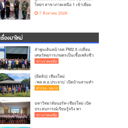
ไทยฯ สาขาภาคเหนือ 1 เข้าเยี่ยม
คำนับผู้บัญชาการมณฑลทหารบกที่
7 สิงหาคม 2026
33 หารือการจัดการแข่งขันกอล์ฟ
การกุศลชิงถ้วยพระราช
เรื่องมาใหม่
ลำพูนเดินหน้าลด PM2.5 เปลี่ยน
เศษวัสดุการเกษตรเป็นเชื้อเพลิงชีว
มวล ลดไฟป่า สร้างรายได้ชุมชน
ข่าวภาคเหนือ
(มีคลิป) เชียงใหม่
-‘พล.ต.อ.ประจวบ’ เปิดบ้านสวนทำ
นา-ปลูกวานิลลา ลดรายจ่ายแจกผู้
ตำรวจ - ทหาร
ใต้บังคับบัญชา
มหาวิทยาลัยนอร์ท-เชียงใหม่ เปิด
ประสบการณ์เรียนรู้จริง พา
นักศึกษาธุรกิจการบินและการท่อง
ข่าวภาคเหนือ
เที่ยวศึกษาดูงานโรงแรมระดับ
สากล