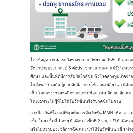
โดยข้อมูลการเฝ้าระวังทางระบาดวิทยา ณ วันที่ 15 ตุล
อัตราป่วยประมาณ 2.5 ต่อประชากรแสนคน แม้ยังไม่พบราย
ศึกษา และพื้นที่ที่มีการสัมผัสใกล้ชิด ซึ่งโรคคางทูมเก
ใช้สิ่งของร่วมกัน ผู้ป่วยมักมีอาการไข้ อ่อนเพลีย และมี
เจ็บ โดยบางรายอาจมีภาวะแทรกซ้อน เช่น อัณฑะอักเสบ รัง
โดยเฉพาะในผู้ที่ไม่ได้รับวัคซีนหรือรับวัคซีนไม่ครบ
การป้องกันที่ได้ผลดีที่สุดคือการฉีดวัคซีน MMR (หัด–คาง
เข็ม โดย เข็มที่ 1 อายุ 9 เดือน / เข็มที่ 2 อายุ 1 ปี 6 เดื
หรือไม่ทราบประวัติการฉีด แนะนำให้รับวัคซีน 2 เข็ม ห่างก