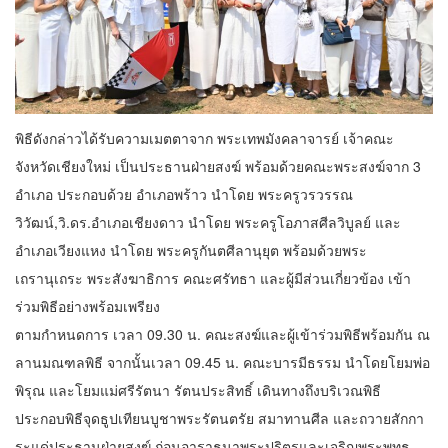
พิธีดังกล่าวได้รับความเมตตาจาก พระเทพมังคลาจารย์ เจ้าคณะ
จังหวัดเชียงใหม่ เป็นประธานฝ่ายสงฆ์ พร้อมด้วยคณะพระสงฆ์จาก 3
อำเภอ ประกอบด้วย อำเภอพร้าว นำโดย พระครูวรวรรณ
วิวัฒน์,วิ.ดร.อำเภอเชียงดาว นำโดย พระครูโอภาสศีลวิบูลย์ และ
อำเภอเวียงแหง นำโดย พระครูกันตศีลานุยุต พร้อมด้วยพระ
เถรานุเถระ พระสังฆาธิการ คณะศรัทธา และผู้มีส่วนเกี่ยวข้อง เข้า
ร่วมพิธีอย่างพร้อมเพรียง
ตามกำหนดการ เวลา 09.30 น. คณะสงฆ์และผู้เข้าร่วมพิธีพร้อมกัน ณ
ลานมณฑลพิธี จากนั้นเวลา 09.45 น. คณะบารมีธรรม นำโดยโยมพ่อ
พิรุณ และโยมแม่ศรีรัตนา รัตนประสิทธิ์ เดินทางถึงบริเวณพิธี
ประกอบพิธีจุดธูปเทียนบูชาพระรัตนตรัย สมาทานศีล และถวายสักกา
ระแด่ประธานฝ่ายสงฆ์ ก่อนอาราธนาพระปริตรและเจริญพระพุทธ