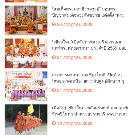
“สมเด็จพระมหาธีราจารย์” มอบพระ
บัญชาสมเด็จพระสังฆราช แต่งตั้ง “พระ
ราชปัญญาเวที” เป็นรองเจ้าคณะจังหวัด
26 กรกฎาคม 2026
เชียงใหม่
“เชียงใหม่”เปิดสัปดาห์ส่งเสริมการเผย
แพร่พระพุทธศาสนา ประจำปี 2569 มอบ
เกียรติบัตรและรางวัลเชิดชูผู้ทำคุณ
24 กรกฎาคม 2026
ประโยชน์แก่พระพุทธศาสนา
กรมการศาสนา ลุยเชียงใหม่! เปิดบ้าน
“ศพอ.ภาคเหนือ” ยกระดับศูนย์ศึกษาฯ ชู
เวทีบรรยายธรรมสร้างทุนชีวิตเยาวชน
24 กรกฎาคม 2026
(มีคลิป) เชียงใหม่ -พลังศรัทธา! คณะสงฆ์
วัดศรีโสดา นำพระธรรมจาริก-พระนวกะ
บนพื้นที่สูง 150 รูป ย่ำเท้าเปล่าธรรม
19 กรกฎาคม 2026
ยาตราตามรอยครูบาศรีวิชัย วาระ 150 ปี
ชาตกาล หนุนสู่บุคคลสำคัญของโลก