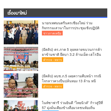
เรื่องมาใหม่
นายกเทศมนตรีนครเชียงใหม่ ร่วม
กิจกรรมเสวนาในการประชุมเชิงปฏิบัติ
การป้องกันการทุจริตเชิงรุก ขับเคลื่อน
ข่าวภาคเหนือ
พื้นที่ต้นแบบ “เชียงใหม่โปร่งใส ไร้สินบน”
(Chiang Mai Sandbox)
(มีคลิป) ตร.ภาค 5 ลุยทลายขบวนการค้า
ยาข้ามชาติ ยึดบา 3.2 ล้านเม็ด-เฮโรอีน
เพียบ ผลงานสะสม 10 เดือนรวบทรัพย์
ตำรวจ - ทหาร
ทะลุ 1.5 พันล้าน
(มีคลิป) ผบช.ภ.5 เผยความคืบหน้า กรณี
โจรลาวควงปืนปล้นทอง 13 ล้าน หนี
กบดานแขวงบ่อแก้ว
ตำรวจ - ทหาร
ไนท์ซาฟารี ร่วมยินดี “ไทยนิวส์” ก้าวสู่ปีที่
57 มุ่งมั่นเคียงข้างสื่อมวลชนท้องถิ่น