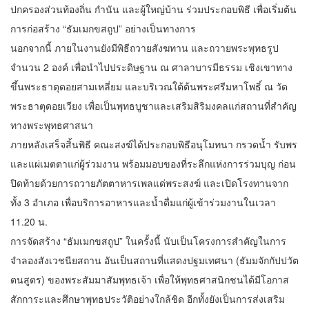
ปกครองส่วนท้องถิ่น กำนัน และผู้ใหญ่บ้าน ร่วมประกอบพิธี เพื่อเริ่มต้น
การก่อสร้าง “ธัมเมกขสถูป” อย่างเป็นทางการ
นอกจากนี้ ภายในงานยังมีพิธีถวายสังฆทาน และถวายพระพุทธรูป
จำนวน 2 องค์ เพื่อนำไปประดิษฐาน ณ ศาลาบารมีธรรม เชิงเขาทาง
ขึ้นพระธาตุดอยสามเหลี่ยม และบริเวณใต้ต้นพระศรีมหาโพธิ์ ณ วัด
พระธาตุดอยเวียง เพื่อเป็นพุทธบูชาและเสริมสิริมงคลแก่สถานที่สำคัญ
ทางพระพุทธศาสนา
ภายหลังเสร็จสิ้นพิธี คณะสงฆ์ได้ประกอบพิธีอนุโมทนา กรวดน้ำ รับพร
และแผ่เมตตาแก่ผู้ร่วมงาน พร้อมมอบของที่ระลึกแห่งการร่วมบุญ ก่อน
ปิดท้ายด้วยการถวายภัตตาหารเพลแด่พระสงฆ์ และเปิดโรงทานจาก
ทั้ง 3 อำเภอ เพื่อบริการอาหารและน้ำดื่มแก่ผู้เข้าร่วมงานในเวลา
11.20 น.
การจัดสร้าง “ธัมเมกขสถูป” ในครั้งนี้ นับเป็นโครงการสำคัญในการ
จำลองสังเวชนียสถาน อันเป็นสถานที่แสดงปฐมเทศนา (ธัมมจักกัปปวัต
ตนสูตร) ของพระสัมมาสัมพุทธเจ้า เพื่อให้พุทธศาสนิกชนได้มีโอกาส
สักการะและศึกษาพุทธประวัติอย่างใกล้ชิด อีกทั้งยังเป็นการส่งเสริม