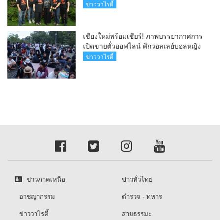
ข่าววาไรตี้
เชียงใหม่พร้อมเชียร์! ภาพบรรยากาศการ
เปิดขายตั๋วออฟไลน์ ศึกวอลเลย์บอลหญิง
‘BYD DMI 6th SEA V Cup’ 6 ส.ค. นี้ รวม
ข่าววาไรตี้
6,000 ใบ
ข่าวภาคเหนือ
ข่าวทั่วไทย
อาชญากรรม
ตำรวจ - ทหาร
ข่าววาไรตี้
สายธรรมะ