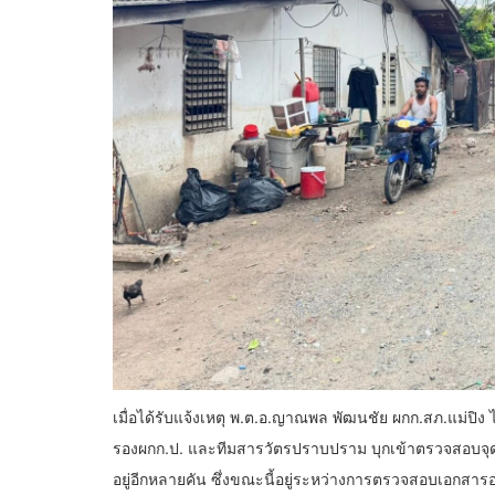
เมื่อได้รับแจ้งเหตุ พ.ต.อ.ญาณพล พัฒนชัย ผกก.สภ.แม่ปิง ไ
รองผกก.ป. และทีมสารวัตรปราบปราม บุกเข้าตรวจสอบจุดเกิ
อยู่อีกหลายคัน ซึ่งขณะนี้อยู่ระหว่างการตรวจสอบเอกสารอ