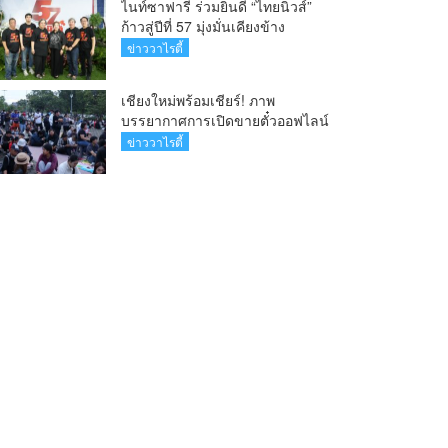
ไนท์ซาฟารี ร่วมยินดี “ไทยนิวส์”
ก้าวสู่ปีที่ 57 มุ่งมั่นเคียงข้าง
สื่อมวลชนท้องถิ่น
ข่าววาไรตี้
เชียงใหม่พร้อมเชียร์! ภาพ
บรรยากาศการเปิดขายตั๋วออฟไลน์
ศึกวอลเลย์บอลหญิง ‘BYD DMI 6th
ข่าววาไรตี้
SEA V Cup’ 6 ส.ค. นี้ รวม 6,000
ใบ