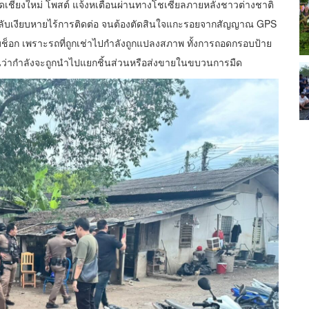
หวัดเชียงใหม่ โพสต์ แจ้งหเตือนผ่านทางโชเซียลภายหลังชาวต่างชาติ
ืนกลับเงียบหายไร้การติดต่อ จนต้องตัดสินใจแกะรอยจากสัญญาณ GPS
้าแทบช็อก เพราะรถที่ถูกเช่าไปกำลังถูกแปลงสภาพ ทั้งการถอดกรอบป้าย
จนว่ากำลังจะถูกนำไปแยกชิ้นส่วนหรือส่งขายในขบวนการมืด