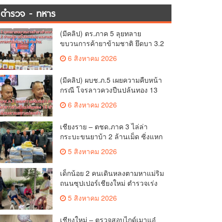
ตำรวจ - ทหาร
(มีคลิป) ตร.ภาค 5 ลุยทลาย
ขบวนการค้ายาข้ามชาติ ยึดบา 3.2
ล้านเม็ด-เฮโรอีนเพียบ ผลงาน
6 สิงหาคม 2026
สะสม 10 เดือนรวบทรัพย์ทะลุ 1.5
พันล้าน
(มีคลิป) ผบช.ภ.5 เผยความคืบหน้า
กรณี โจรลาวควงปืนปล้นทอง 13
ล้าน หนีกบดานแขวงบ่อแก้ว
6 สิงหาคม 2026
เชียงราย – ตชด.ภาค 3 ไล่ล่า
กระบะขนยาบ้า 2 ล้านเม็ด ซิ่งแหก
โค้งอัดกำแพงบ้านพังยับ ก่อนคนขับ
5 สิงหาคม 2026
ทิ้งรถดอดหนีเข้าป่า
เด็กน้อย 2 คนเดินหลงตามหาแม่ริม
ถนนซุปเปอร์เชียงใหม่ ตำรวจเร่ง
ช่วยปลอดภัย ล่าสุดครูโรงเรียนวัด
5 สิงหาคม 2026
ดอนจั่นรับตัวดูแลแล้ว
เชียงใหม่ – ตรวจสอบไกด์เมาแอ๋