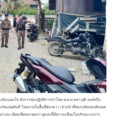
ม่นิ่งนอนใจ สั่งการชุดปฏิบัติการนำโดย พ.ต.ท.คทาวุฒิ หงษ์หนึ่ง
ดเหตุทันที โดยภายในพื้นที่ดังกล่าว เจ้าหน้าที่พบรถต้องสงสัยจอด
ย่างละเอียดเพื่อขยายผลว่าอู่แห่งนี้มีความเชื่อมโยงกับขบวนการ