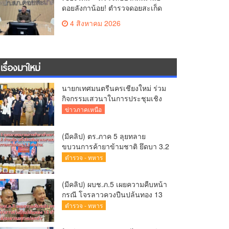
ดอยลังกาน้อย! ตำรวจดอยสะเก็ด
ผนึกชุมชนสยบดราม่าโซเชียล
4 สิงหาคม 2026
ส่งตัวบำบัดด่วนสร้างความมั่นใจ
ให้นักท่องเที่ยว
เรื่องมาใหม่
นายกเทศมนตรีนครเชียงใหม่ ร่วม
กิจกรรมเสวนาในการประชุมเชิง
ปฏิบัติการป้องกันการทุจริตเชิงรุก
ข่าวภาคเหนือ
ขับเคลื่อนพื้นที่ต้นแบบ “เชียงใหม่
โปร่งใส ไร้สินบน” (Chiang Mai
(มีคลิป) ตร.ภาค 5 ลุยทลาย
Sandbox)
ขบวนการค้ายาข้ามชาติ ยึดบา 3.2
ล้านเม็ด-เฮโรอีนเพียบ ผลงาน
ตำรวจ - ทหาร
สะสม 10 เดือนรวบทรัพย์ทะลุ 1.5
พันล้าน
(มีคลิป) ผบช.ภ.5 เผยความคืบหน้า
กรณี โจรลาวควงปืนปล้นทอง 13
ล้าน หนีกบดานแขวงบ่อแก้ว
ตำรวจ - ทหาร