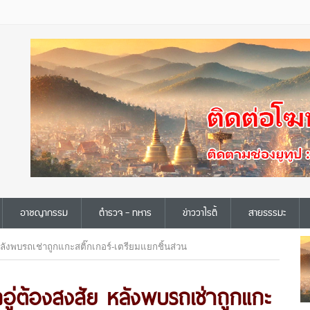
อาชญากรรม
ตำรวจ - ทหาร
ข่าววาไรตี้
สายธรรมะ
หลังพบรถเช่าถูกแกะสติ๊กเกอร์-เตรียมแยกชิ้นส่วน
กอู่ต้องสงสัย หลังพบรถเช่าถูกแกะ