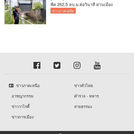
พีค 262.5 ลบ.ม.ต่อวินาที ผ่านเมือง
เชียงใหม่กลางดึก สถานการณ์ปกติ แต่
ข่าวภาคเหนือ
เฝ้าระวังต่อเนื่อง พร้อมเร่งระบายน้ำลงสู่
เขื่อนภูมิพล
ข่าวภาคเหนือ
ข่าวทั่วไทย
อาชญากรรม
ตำรวจ - ทหาร
ข่าววาไรตี้
สายธรรมะ
ข่าวการเมือง