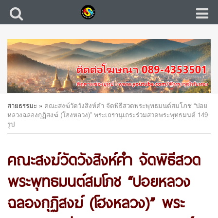
สายธรรมะ
»
คณะสงฆ์วัดวังสิงห์คำ จัดพิธีสวดพระพุทธมนต์สมโภช “ปอย
หลวงฉลองกุฏิสงฆ์ (โฮงหลวง)” พระเถรานุเถระร่วมสวดพระพุทธมนต์ 149
รูป
คณะสงฆ์วัดวังสิงห์คำ จัดพิธีสวด
พระพุทธมนต์สมโภช “ปอยหลวง
ฉลองกุฏิสงฆ์ (โฮงหลวง)” พระ