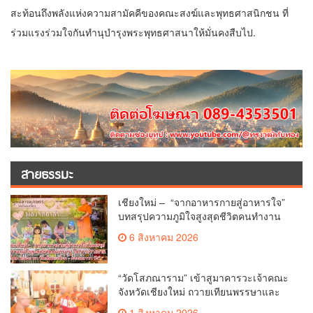
สะท้อนถึงพลังแห่งความสามัคคีของคณะสงฆ์และพุทธศาสนิกชน ที่
ร่วมแรงร่วมใจกันทำนุบำรุงพระพุทธศาสนาให้มั่นคงสืบไป.
สายธรรมะ
เชียงใหม่ – “จากอาหารกายสู่อาหารใจ”
บทสรุปความภูมิใจสูงสุดชีวิตคนทำงาน
ได้ถวายรายงาน “โคก หนอง นา วัดสันมะ
6 สิงหาคม 2026
เกี๋ยง – ธรรมนาวา วัง”
“วัดโสภณาราม” เข้าสูมาคารวะเจ้าคณะ
จังหวัดเชียงใหม่ ถวายเทียนพรรษาและ
ผ้าอาบน้ำฝน เนื่องในวันเข้าพรรษา
1 สิงหาคม 2026