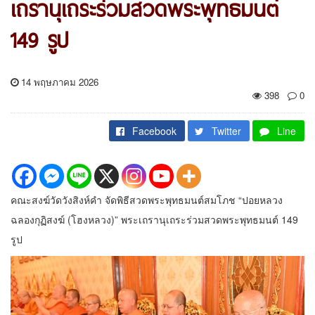
เถรานุเถระร่วมสวดพระพุทธมนต์
149 รูป
14 พฤษภาคม 2026
398
0
Facebook
Twitter
Line
คณะสงฆ์วัดวังสิงห์คำ จัดพิธีสวดพระพุทธมนต์สมโภช “ปอยหลวง
ฉลองกุฏิสงฆ์ (โฮงหลวง)” พระเถรานุเถระร่วมสวดพระพุทธมนต์ 149
รูป