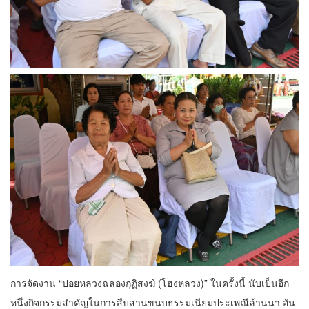
การจัดงาน “ปอยหลวงฉลองกุฏิสงฆ์ (โฮงหลวง)” ในครั้งนี้ นับเป็นอีก
หนึ่งกิจกรรมสำคัญในการสืบสานขนบธรรมเนียมประเพณีล้านนา อัน