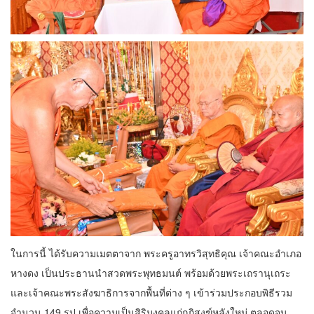
ในการนี้ ได้รับความเมตตาจาก พระครูอาทรวิสุทธิคุณ เจ้าคณะอำเภอ
หางดง เป็นประธานนำสวดพระพุทธมนต์ พร้อมด้วยพระเถรานุเถระ
และเจ้าคณะพระสังฆาธิการจากพื้นที่ต่าง ๆ เข้าร่วมประกอบพิธีรวม
จำนวน 149 รูป เพื่อความเป็นสิริมงคลแก่กุฏิสงฆ์หลังใหม่ ตลอดจน