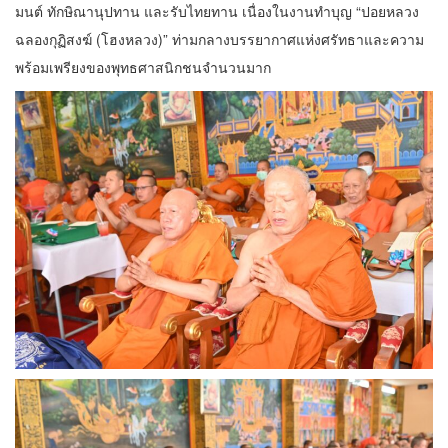
มนต์ ทักษิณานุปทาน และรับไทยทาน เนื่องในงานทำบุญ “ปอยหลวง
ฉลองกุฏิสงฆ์ (โฮงหลวง)” ท่ามกลางบรรยากาศแห่งศรัทธาและความ
พร้อมเพรียงของพุทธศาสนิกชนจำนวนมาก