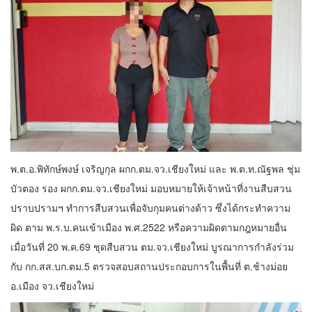
พ.ต.อ.พิทักษ์พงษ์ เจริญกุล ผกก.ตม.จว.เชียงใหม่ และ พ.ต.ท.ณัฐพล ชุ่ม
บัวตอง รอง ผกก.ตม.จว.เชียงใหม่ มอบหมายให้เจ้าหน้าที่งานสืบสวน
ปราบปรามฯ ทำการสืบสวนเพื่อจับกุมคนต่างด้าว ซึ่งได้กระทำความ
ผิด ตาม พ.ร.บ.คนเข้าเมือง พ.ศ.2522 หรือความผิดตามกฎหมายอื่น
เมื่อวันที่ 20 พ.ค.69 ชุดสืบสวน ตม.จว.เชียงใหม่ บูรณาการกำลังร่วม
กับ กก.สส.บก.ตม.5 ตรวจสอบสถานประกอบการในพื้นที่ ต.ช้างม่อย
อ.เมือง จว.เชียงใหม่