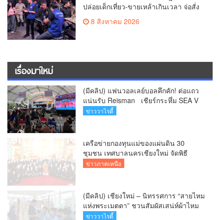
ปล่อยเด็กเที่ยว-ขายเหล้าเกินเวลา จ่อสั่ง
ปิด 5 ปี
8 สิงหาคม 2026
เรื่องมาใหม่
(มีคลิป) แฟนวอลเลย์บอลคึกคัก! ต่อแถว
แน่นรับ Reisman เชียร์กระหึ่ม SEA V
League 2026 ที่เชียงใหม่
ข่าววาไรตี้
เครือข่ายกองทุนแม่ของแผ่นดิน 30
ชุมชน เทศบาลนครเชียงใหม่ จัดพิธี
บำเพ็ญกุศลถวายเป็นพระราชกุศลแด่
ข่าวภาคเหนือ
“สมเด็จพระบรมราชชนนีพันปีหลวง”
เนื่องในวันแม่แห่งชาติ 12 สิงหาคม 2569
(มีคลิป) เชียงใหม่ – นิทรรศการ “สายไหม
แห่งพระเมตตา” ชวนสัมผัสเสน่ห์ผ้าไหม
ไทยและพรรณไม้พระนามตลอดเดือน
ข่าววาไรตี้