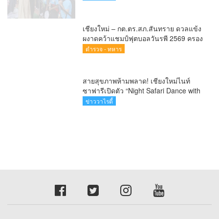
สิงหาคมนี้
เชียงใหม่ – กต.ตร.สภ.สันทราย ดวลแข้ง
ผงาดคว้าแชมป์ฟุตบอลวันรพี 2569 ครอง
ถ้วยเกียรติยศประธานศาลฎีกา
ตำรวจ - ทหาร
สายสุขภาพห้ามพลาด! เชียงใหม่ไนท์
ซาฟารีเปิดตัว “Night Safari Dance with
the Wild” ชวนเต้นออกกำลังกาย สัมผัส
ข่าววาไรตี้