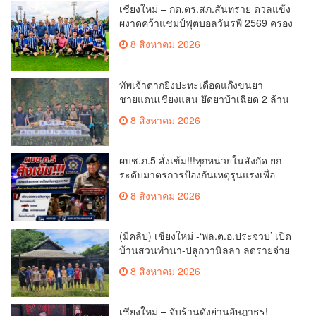
เชียงใหม่ – กต.ตร.สภ.สันทราย ดวลแข้ง
ผงาดคว้าแชมป์ฟุตบอลวันรพี 2569 ครอง
ถ้วยเกียรติยศประธานศาลฎีกา
8 สิงหาคม 2026
ทัพเจ้าตากยิงปะทะเดือดแก๊งขนยา
ชายแดนเชียงแสน ยึดยาบ้าเฉียด 2 ล้าน
เม็ด ซุกกระสอบฟางหนีมืด
8 สิงหาคม 2026
ผบช.ภ.5 สั่งเข้ม!!!ทุกหน่วยในสังกัด ยก
ระดับมาตรการป้องกันเหตุรุนแรงเพื่อ
ความปลอดภัยของประชาชนและสถาน
8 สิงหาคม 2026
ศึกษา
(มีคลิป) เชียงใหม่ -‘พล.ต.อ.ประจวบ’ เปิด
บ้านสวนทำนา-ปลูกวานิลลา ลดรายจ่าย
แจกผู้ใต้บังคับบัญชา
8 สิงหาคม 2026
เชียงใหม่ – จับร้านดังย่านอัษฎาธร!