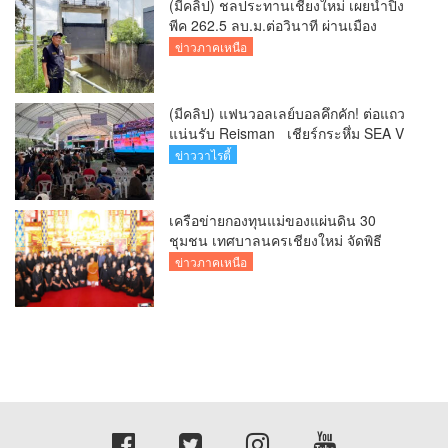
(มีคลิป) ชลประทานเชียงใหม่ เผยน้ำปิง
พีค 262.5 ลบ.ม.ต่อวินาที ผ่านเมือง
เชียงใหม่กลางดึก สถานการณ์ปกติ แต่
ข่าวภาคเหนือ
เฝ้าระวังต่อเนื่อง พร้อมเร่งระบายน้ำลงสู่
เขื่อนภูมิพล
(มีคลิป) แฟนวอลเลย์บอลคึกคัก! ต่อแถว
แน่นรับ Reisman เชียร์กระหึ่ม SEA V
League 2026 ที่เชียงใหม่
ข่าววาไรตี้
เครือข่ายกองทุนแม่ของแผ่นดิน 30
ชุมชน เทศบาลนครเชียงใหม่ จัดพิธี
บำเพ็ญกุศลถวายเป็นพระราชกุศลแด่
ข่าวภาคเหนือ
“สมเด็จพระบรมราชชนนีพันปีหลวง”
เนื่องในวันแม่แห่งชาติ 12 สิงหาคม 2569