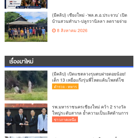
ศึกษา
(มีคลิป) เชียงใหม่ -‘พล.ต.อ.ประจวบ’ เปิด
บ้านสวนทำนา-ปลูกวานิลลา ลดรายจ่าย
แจกผู้ใต้บังคับบัญชา
8 สิงหาคม 2026
เรื่องมาใหม่
(มีคลิป) เปิดแชตลวงรุมตบฝายดอยน้อย!
เด็ก 13 เหยื่อแก๊งรุ่นพี่โหดแค้นโพสต์โซ
เชียล พ่อ-ย่าลั่นฟ้องเอาผิดถึงที่สุด
ตำรวจ - ทหาร
รพ.มหาราชนครเชียงใหม่ คว้า 2 รางวัล
ใหญ่ระดับสากล ย้ำความเป็นเลิศด้านการ
ดูแลผู้ป่วยโรคหลอดเลือดสมอง
ข่าวภาคเหนือ