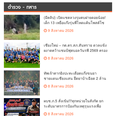
ตำรวจ - ทหาร
(มีคลิป) เปิดแชตลวงรุมตบฝายดอยน้อย!
เด็ก 13 เหยื่อแก๊งรุ่นพี่โหดแค้นโพสต์โซ
เชียล พ่อ-ย่าลั่นฟ้องเอาผิดถึงที่สุด
9 สิงหาคม 2026
เชียงใหม่ – กต.ตร.สภ.สันทราย ดวลแข้ง
ผงาดคว้าแชมป์ฟุตบอลวันรพี 2569 ครอง
ถ้วยเกียรติยศประธานศาลฎีกา
8 สิงหาคม 2026
ทัพเจ้าตากยิงปะทะเดือดแก๊งขนยา
ชายแดนเชียงแสน ยึดยาบ้าเฉียด 2 ล้าน
เม็ด ซุกกระสอบฟางหนีมืด
8 สิงหาคม 2026
ผบช.ภ.5 สั่งเข้ม!!!ทุกหน่วยในสังกัด ยก
ระดับมาตรการป้องกันเหตุรุนแรงเพื่อ
ความปลอดภัยของประชาชนและสถาน
8 สิงหาคม 2026