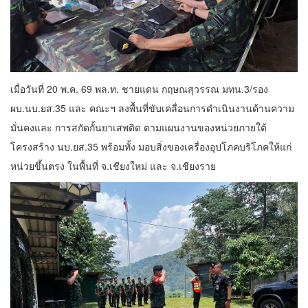
เมื่อวันที่ 20 พ.ค. 69 พล.ท. ชายแดน กฤษณสุวรรณ มทน.3/รอง
ผบ.นบ.ยส.35 และ คณะฯ ลงพื้นที่ขับเคลื่อนการดำเนินงานด้านความ
มั่นคงและ การสกัดกั้นยาเสพติด ตามแผนงานของหน่วยภายใต้
โครงสร้าง นบ.ยส.35 พร้อมทั้ง มอบสิ่งของเครื่องอุปโภคบริโภคให้แก่
หน่วยขึ้นตรง ในพื้นที่ จ.เชียงใหม่ และ จ.เชียงราย