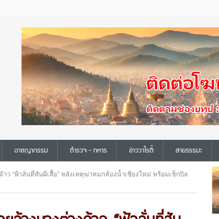
อาชญากรรม
ตำรวจ - ทหาร
ข่าววาไรตี้
สายธรรมะ
าว “ฟ้าลั่นที่สันผีเสื้อ” หลังเหตุฆ่าหมกห้องน้ำเชียงใหม่ พร้อมเช็กบิล
ุยล้างบางต่างด้าว “ฟ้าลั่นที่สัน