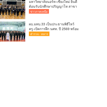
มหาวิทยาลัยนอร์ท-เชียงใหม่ ยินดี
ต้อนรับนักศึกษาปริญญาโท สาขา
การบริหารการศึกษา
ข่าวภาคเหนือ
ผบ.มทบ.33 เป็นประธานพิธีไหว้
ครู-เปิดการฝึก นศท. ปี 2569 พร้อม
มอบรางวัล นศท.ดีเด่น และนำ
ตำรวจ - ทหาร
กำลังพลบริจาคโลหิตรวมกว่า 8
หมื่นซีซี