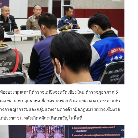
ที่ห้องประชุมสถานีตำรวจแม่ปิงจังหวัดเชียงใหม่ ตำรวจภูธรภาค 5
ของ พล.ต.ท.กฤตธาพล ยี่สาคร ผบช.ภ.5 และ พล.ต.ต.ยุทธนา แก่น
กวาดล้างอาชญากรรมและกลุ่มแรงงานต่างด้าวผิดกฎหมายอย่างเข้มงวด
ก่ประชาชน หลังเกิดคดีสะเทือนขวัญในพื้นที่