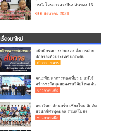
กรณี โจรลาวควงปืนปล้นทอง 13
ล้าน หนีกบดานแขวงบ่อแก้ว
6 สิงหาคม 2026
เรื่องมาใหม่
อธิบดีกรมการปกครอง สั่งการฝ่าย
ปกครองทั่วประเทศ ยกระดับ
มาตรการรักษาความปลอดภัย ตั้ง
ตำรวจ - ทหาร
ด่านคุมเข้มอาวุธปืน–ยาเสพติด
ป้องกันเหตุรุนแรงและ
คณะพัฒนาการท่องเที่ยว ม.แม่โจ้
อาชญากรรมในพื้นที่
คว้ารางวัลสุดยอดงานวิจัยโดดเด่น
“ระดับดีมาก”เวที APPTech EXPO
ข่าวภาคเหนือ
2026 เทคโนโลยีที่เหมาะสมเพื่อ
การพัฒนาชุมชน
มหาวิทยาลัยนอร์ท-เชียงใหม่ จัดคัด
ตัวนักกีฬาฟุตบอล ร่วมสโมสร
นอร์ท-เชียงใหม่ ยูไนเต็ด พร้อม
ข่าวภาคเหนือ
มอบทุนการศึกษา ปีการศึกษา 2570