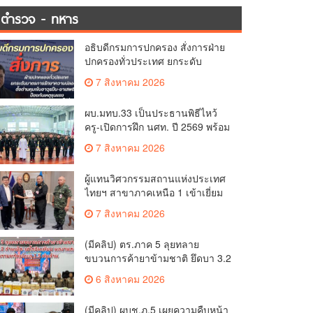
ตำรวจ - ทหาร
อธิบดีกรมการปกครอง สั่งการฝ่าย
ปกครองทั่วประเทศ ยกระดับ
มาตรการรักษาความปลอดภัย ตั้ง
7 สิงหาคม 2026
ด่านคุมเข้มอาวุธปืน–ยาเสพติด
ป้องกันเหตุรุนแรงและ
ผบ.มทบ.33 เป็นประธานพิธีไหว้
อาชญากรรมในพื้นที่
ครู-เปิดการฝึก นศท. ปี 2569 พร้อม
มอบรางวัล นศท.ดีเด่น และนำ
7 สิงหาคม 2026
กำลังพลบริจาคโลหิตรวมกว่า 8
หมื่นซีซี
ผู้แทนวิศวกรรมสถานแห่งประเทศ
ไทยฯ สาขาภาคเหนือ 1 เข้าเยี่ยม
คำนับผู้บัญชาการมณฑลทหารบกที่
7 สิงหาคม 2026
33 หารือการจัดการแข่งขันกอล์ฟ
การกุศลชิงถ้วยพระราช
(มีคลิป) ตร.ภาค 5 ลุยทลาย
ขบวนการค้ายาข้ามชาติ ยึดบา 3.2
ล้านเม็ด-เฮโรอีนเพียบ ผลงาน
6 สิงหาคม 2026
สะสม 10 เดือนรวบทรัพย์ทะลุ 1.5
พันล้าน
(มีคลิป) ผบช.ภ.5 เผยความคืบหน้า