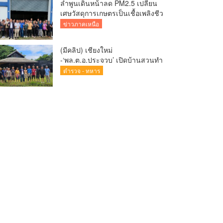
ลำพูนเดินหน้าลด PM2.5 เปลี่ยน
เศษวัสดุการเกษตรเป็นเชื้อเพลิงชีว
มวล ลดไฟป่า สร้างรายได้ชุมชน
ข่าวภาคเหนือ
(มีคลิป) เชียงใหม่
-‘พล.ต.อ.ประจวบ’ เปิดบ้านสวนทำ
นา-ปลูกวานิลลา ลดรายจ่ายแจกผู้
ตำรวจ - ทหาร
ใต้บังคับบัญชา