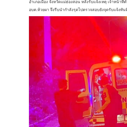
อำเภอเมือง จังหวัดแม่ฮ่องสอน หลังรับแจ้งเหตุ เจ้าหน้าที
อบต.ห้วยผา จึงรีบนำกำลังรุดไปตรวจสอบยังจุดรับแจ้งทันท