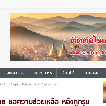
อาชญากรรม
ตำรวจ - ทหาร
ข่าววาไรตี้
สายธรรมะ
หลือ หลังถูกรุมฟันยับคาจุดชมวิวปางมะผ้า
าย ขอความช่วยเหลือ หลังถูกรุม