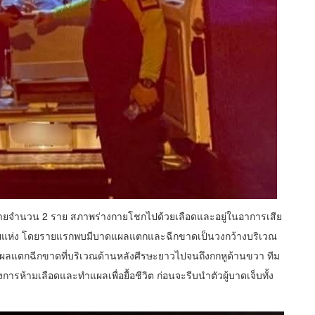
็บเป็นชายจำนวน 2 ราย สภาพร่างกายโชกไปด้วยเลือดและอยู่ในอาการเสีย
ลายแห่ง โดยรายแรกพบมีบาดแผลแตกและฉีกขาดเป็นวงกว้างบริเวณ
มีแผลแตกฉีกขาดที่บริเวณด้านหลังศีรษะยาวไปจนถึงกกหูด้านขวา ทีม
้งการห้ามเลือดและทำแผลเพื่อยื้อชีวิต ก่อนจะรีบนำตัวผู้บาดเจ็บทั้ง