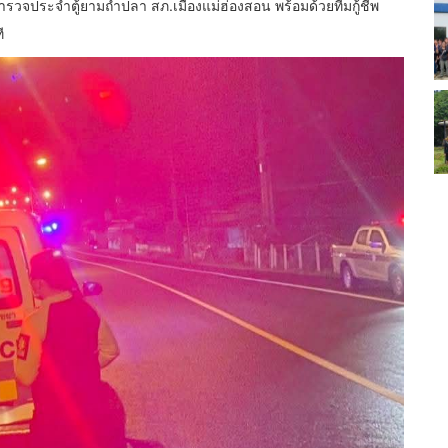
่ตำรวจประจำตู้ยามถ้ำปลา สภ.เมืองแม่ฮ่องสอน พร้อมด้วยทีมกู้ชีพ
ี