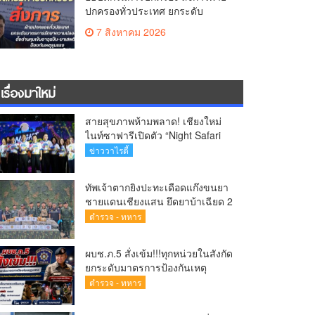
ปกครองทั่วประเทศ ยกระดับ
มาตรการรักษาความปลอดภัย ตั้ง
7 สิงหาคม 2026
ด่านคุมเข้มอาวุธปืน–ยาเสพติด
ป้องกันเหตุรุนแรงและ
อาชญากรรมในพื้นที่
เรื่องมาใหม่
สายสุขภาพห้ามพลาด! เชียงใหม่
ไนท์ซาฟารีเปิดตัว “Night Safari
Dance with the Wild” ชวนเต้นออก
ข่าววาไรตี้
กำลังกาย สัมผัส
ทัพเจ้าตากยิงปะทะเดือดแก๊งขนยา
ชายแดนเชียงแสน ยึดยาบ้าเฉียด 2
ล้านเม็ด ซุกกระสอบฟางหนีมืด
ตำรวจ - ทหาร
ผบช.ภ.5 สั่งเข้ม!!!ทุกหน่วยในสังกัด
ยกระดับมาตรการป้องกันเหตุ
รุนแรงเพื่อความปลอดภัยของ
ตำรวจ - ทหาร
ประชาชนและสถานศึกษา