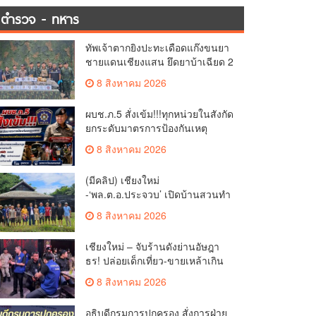
ตำรวจ - ทหาร
ทัพเจ้าตากยิงปะทะเดือดแก๊งขนยา
ชายแดนเชียงแสน ยึดยาบ้าเฉียด 2
ล้านเม็ด ซุกกระสอบฟางหนีมืด
8 สิงหาคม 2026
ผบช.ภ.5 สั่งเข้ม!!!ทุกหน่วยในสังกัด
ยกระดับมาตรการป้องกันเหตุ
รุนแรงเพื่อความปลอดภัยของ
8 สิงหาคม 2026
ประชาชนและสถานศึกษา
(มีคลิป) เชียงใหม่
-‘พล.ต.อ.ประจวบ’ เปิดบ้านสวนทำ
นา-ปลูกวานิลลา ลดรายจ่ายแจกผู้
8 สิงหาคม 2026
ใต้บังคับบัญชา
เชียงใหม่ – จับร้านดังย่านอัษฎา
ธร! ปล่อยเด็กเที่ยว-ขายเหล้าเกิน
เวลา จ่อสั่งปิด 5 ปี
8 สิงหาคม 2026
อธิบดีกรมการปกครอง สั่งการฝ่าย