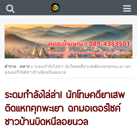
ตำรวจ - ทหาร
»
ระดมกำลังไล่ล่า! นักโทษคดียาเสพติดแหกคุกพะเยา ฉก
มอเตอร์ไซค์ชาวบ้านบิดหนีลอยนวล
ระดมกำลังไล่ล่า! นักโทษคดียาเสพ
ติดแหกคุกพะเยา ฉกมอเตอร์ไซค์
ชาวบ้านบิดหนีลอยนวล