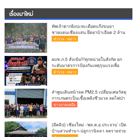
เรื่องมาใหม่
ทัพเจ้าตากยิงปะทะเดือดแก๊งขนยา
ชายแดนเชียงแสน ยึดยาบ้าเฉียด 2 ล้าน
เม็ด ซุกกระสอบฟางหนีมืด
ตำรวจ - ทหาร
ผบช.ภ.5 สั่งเข้ม!!!ทุกหน่วยในสังกัด ยก
ระดับมาตรการป้องกันเหตุรุนแรงเพื่อ
ความปลอดภัยของประชาชนและสถาน
ตำรวจ - ทหาร
ศึกษา
ลำพูนเดินหน้าลด PM2.5 เปลี่ยนเศษวัสดุ
การเกษตรเป็นเชื้อเพลิงชีวมวล ลดไฟป่า
สร้างรายได้ชุมชน
ข่าวภาคเหนือ
(มีคลิป) เชียงใหม่ -‘พล.ต.อ.ประจวบ’ เปิด
บ้านสวนทำนา-ปลูกวานิลลา ลดรายจ่าย
แจกผู้ใต้บังคับบัญชา