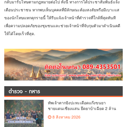
กลับมารับโทษตามกฎหมายต่อไป ทั้งนี้ ทางการได้ประชาสัมพันธ์แจ้ง
เตือนประชาชน หากพบเห็นบุคคลที่มีลักษณะต้องสงสัยหรือมีเบาะแส
ของนักโทษแหกคุกรายนี้ ให้รีบแจ้งเจ้าหน้าที่ตำรวจที่ใกล้ที่สุดทันที
เพื่อความปลอดภัยของชุมชนและช่วยเจ้าหน้าที่จับกุมตัวมาดำเนินคดี
ให้ได้โดยเร็วที่สุด.
ตำรวจ - ทหาร
ทัพเจ้าตากยิงปะทะเดือดแก๊งขนยา
ชายแดนเชียงแสน ยึดยาบ้าเฉียด 2 ล้าน
เม็ด ซุกกระสอบฟางหนีมืด
8 สิงหาคม 2026