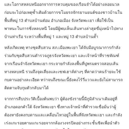
และโอกาสหลบหนีออกจากการควบคุมของเรือนจำได้อย่างลอยนวล
ก่อนจะไปก่อเหตุซ้ำเติมด้วยการขโมยรถจักรยานยนต์ของชาวบ้านใน
พื้นที่หมู่ 13 ตำบลบ้านต๋อม อำเภอเมือง จังหวัดพะเยา เพื่อใช้เป็น
พาหนะในการซิ่งหลบหนี โดยมีผู้พบเห็นเส้นทางล่าสุดขี่มุ่งหน้าไปทาง
บ้านท่าเรือ ระหว่างพื้นที่หมู่ 1 และหมู่ 13 ตำบลบ้านต๊ำ
หลังเกิดเหตุ ทางชุดสืบสวน สภ.เมืองพะเยา ได้จับมือบูรณาการกำลัง
ร่วมกับชุดสืบสวนตำรวจภูธรจังหวัดพะเยา และเจ้าหน้าที่ราชทัณฑ์
จากเรือนจำจังหวัดพะเยา กระจายกำลังลงพื้นที่ปูพรมตรวจสอบเส้น
ทางหลบหนี รวมถึงจุดเสี่ยงและเซฟเฮาส์ต่างๆ ที่คาดว่าคนร้ายจะใช้
กบดานอย่างละเอียด ทว่าจนถึงขณะนี้ยังคงไร้วี่แววและยังไม่สามารถ
ติดตามจับกุมตัวกลับมาได้
จากการสืบประวัติเบื้องต้นพบว่า ผู้ต้องขังรายนี้มีภูมิลำเนาเดิมอยู่ที่
อำเภอดอกคำใต้ จังหวัดพะเยา ซึ่งทางเจ้าหน้าที่ตำรวจเชื่อมั่นว่าผู้
ต้องหายังคงกบดานและเคลื่อนไหวอยู่ในพื้นที่จังหวัดพะเยา และกำลัง
เร่งแกะรอยตามแกะรอยจากกล้องวงจรปิดอย่างกระชั้นชิดเพื่อนำตัว