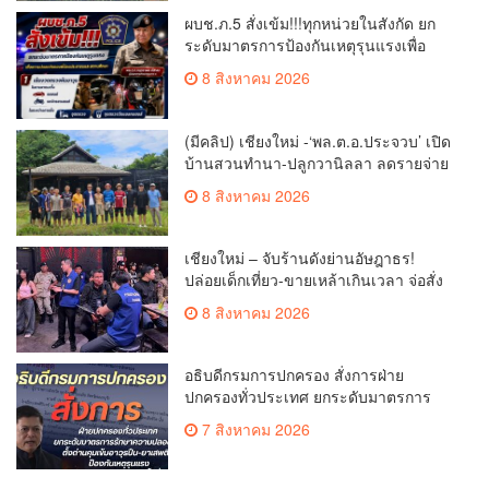
ผบช.ภ.5 สั่งเข้ม!!!ทุกหน่วยในสังกัด ยก
ระดับมาตรการป้องกันเหตุรุนแรงเพื่อ
ความปลอดภัยของประชาชนและสถาน
8 สิงหาคม 2026
ศึกษา
(มีคลิป) เชียงใหม่ -‘พล.ต.อ.ประจวบ’ เปิด
บ้านสวนทำนา-ปลูกวานิลลา ลดรายจ่าย
แจกผู้ใต้บังคับบัญชา
8 สิงหาคม 2026
เชียงใหม่ – จับร้านดังย่านอัษฎาธร!
ปล่อยเด็กเที่ยว-ขายเหล้าเกินเวลา จ่อสั่ง
ปิด 5 ปี
8 สิงหาคม 2026
อธิบดีกรมการปกครอง สั่งการฝ่าย
ปกครองทั่วประเทศ ยกระดับมาตรการ
รักษาความปลอดภัย ตั้งด่านคุมเข้มอาวุธ
7 สิงหาคม 2026
ปืน–ยาเสพติด ป้องกันเหตุรุนแรงและ
อาชญากรรมในพื้นที่