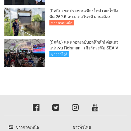
(มีคลิป) ชลประทานเชียงใหม่ เผยน้ำปิง
พีค 262.5 ลบ.ม.ต่อวินาที ผ่านเมือง
เชียงใหม่กลางดึก สถานการณ์ปกติ แต่
ข่าวภาคเหนือ
เฝ้าระวังต่อเนื่อง พร้อมเร่งระบายน้ำลงสู่
เขื่อนภูมิพล
(มีคลิป) แฟนวอลเลย์บอลคึกคัก! ต่อแถว
แน่นรับ Reisman เชียร์กระหึ่ม SEA V
League 2026 ที่เชียงใหม่
ข่าววาไรตี้
ข่าวภาคเหนือ
ข่าวทั่วไทย