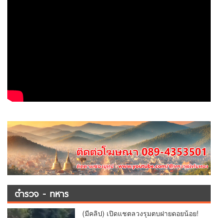
ตำรวจ - ทหาร
(มีคลิป) เปิดแชตลวงรุมตบฝายดอยน้อย!