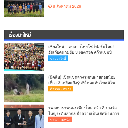
แจกผู้ใต้บังคับบัญชา
8 สิงหาคม 2026
เรื่องมาใหม่
เชียงใหม่ – ตบสาวไทยโชว์ฟอร์มโหด!
อัดเวียดนามยับ 3 เซตรวด คว้าแชมป์
SEA V CUP 2026 เลก 2 ไร้พ่าย
ข่าววาไรตี้
(มีคลิป) เปิดแชตลวงรุมตบฝายดอยน้อย!
เด็ก 13 เหยื่อแก๊งรุ่นพี่โหดแค้นโพสต์โซ
เชียล พ่อ-ย่าลั่นฟ้องเอาผิดถึงที่สุด
ตำรวจ - ทหาร
รพ.มหาราชนครเชียงใหม่ คว้า 2 รางวัล
ใหญ่ระดับสากล ย้ำความเป็นเลิศด้านการ
ดูแลผู้ป่วยโรคหลอดเลือดสมอง
ข่าวภาคเหนือ