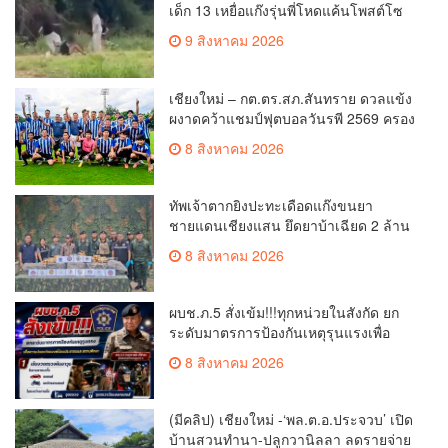
เด็ก 13 เหยื่อแก๊งรุ่นพี่โหดแค้นโพสต์โซ
เชียล พ่อ-ย่าลั่นฟ้องเอาผิดถึงที่สุด
9 สิงหาคม 2026
เชียงใหม่ – กต.ตร.สภ.สันทราย ดวลแข้ง
ผงาดคว้าแชมป์ฟุตบอลวันรพี 2569 ครอง
ถ้วยเกียรติยศประธานศาลฎีกา
8 สิงหาคม 2026
ทัพเจ้าตากยิงปะทะเดือดแก๊งขนยา
ชายแดนเชียงแสน ยึดยาบ้าเฉียด 2 ล้าน
เม็ด ซุกกระสอบฟางหนีมืด
8 สิงหาคม 2026
ผบช.ภ.5 สั่งเข้ม!!!ทุกหน่วยในสังกัด ยก
ระดับมาตรการป้องกันเหตุรุนแรงเพื่อ
ความปลอดภัยของประชาชนและสถาน
8 สิงหาคม 2026
ศึกษา
(มีคลิป) เชียงใหม่ -‘พล.ต.อ.ประจวบ’ เปิด
บ้านสวนทำนา-ปลูกวานิลลา ลดรายจ่าย