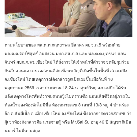
ตามนโยบายของ พล.ต.ท.กฤตธาพล ยี่สาคร ผบช.ภ.5 พร้อมด้วย
พล.ต.ต.จิตร์พิสุทธิ์ อิ่มสงวน ผบก.สส.ภ.5 และ พล.ต.ต.ยุทธนา แก่น
จันทร์ ผบก.ภ.จว.เชียงใหม่ ได้สั่งการให้เจ้าหน้าที่ตำรวจชุดจับกุมร่วม
กันสืบสวนและตรวจสอบคดีสะเทือนขวัญที่เกิดขึ้นในพื้นที่ สภ.แม่ปิง
จ.เชียงใหม่ โดยเหตุการณ์ดังกล่าวถูกเปิดเผยขึ้นเมื่อวันที่ 18
พฤษภาคม 2569 เวลาประมาณ 18.24 น. ศูนย์วิทยุ สภ.แม่ปิง ได้รับ
แจ้งเหตุทางโทรศัพท์ว่าพบศพหญิงไม่ทราบชื่อ นอนเสียชีวิตอยู่ภายใน
ห้องน้ำของห้องพักไม่มีชื่อ ห้องหมายเลข 8 เลขที่ 13/3 หมู่ 4 บ้านร่อง
อ้อ ต.สันผีเสื้อ อ.เมืองเชียงใหม่ จ.เชียงใหม่ ซึ่งจากการตรวจสอบพบว่า
ผู้เช่าห้องดังกล่าวคือ นายจายสู้ หรือ Mr.Sai Su อายุ 46 ปี สัญชาติเมีย
นมาร์ ไม่มีนามสกุล