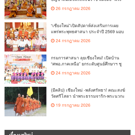
ราชปัญญาเวที” เป็นรองเจ้าคณะจังหวัด
26 กรกฎาคม 2026
เชียงใหม่
“เชียงใหม่”เปิดสัปดาห์ส่งเสริมการเผย
แพร่พระพุทธศาสนา ประจำปี 2569 มอบ
เกียรติบัตรและรางวัลเชิดชูผู้ทำคุณ
24 กรกฎาคม 2026
ประโยชน์แก่พระพุทธศาสนา
กรมการศาสนา ลุยเชียงใหม่! เปิดบ้าน
“ศพอ.ภาคเหนือ” ยกระดับศูนย์ศึกษาฯ ชู
เวทีบรรยายธรรมสร้างทุนชีวิตเยาวชน
24 กรกฎาคม 2026
(มีคลิป) เชียงใหม่ -พลังศรัทธา! คณะสงฆ์
วัดศรีโสดา นำพระธรรมจาริก-พระนวกะ
บนพื้นที่สูง 150 รูป ย่ำเท้าเปล่าธรรม
19 กรกฎาคม 2026
ยาตราตามรอยครูบาศรีวิชัย วาระ 150 ปี
ชาตกาล หนุนสู่บุคคลสำคัญของโลก
เรื่องมาใหม่