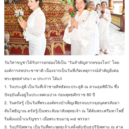
วันวิสาขบูชาได้รับการยกย่องให้เป็น “วันสำคัญสากลของโลก” โดย
องค์การสหประชาชาติ เนื่องจากเป็นวันที่เกิดเหตุการณ์สำคัญยิ่งต่อ
พระพุทธศาสนา ๓ ประการ ได้แก่
1. วันประสูติ เป็นวันที่เจ้าชายสิทธัตถะประสูติ ณ สวนลุมพินีวัน ซึ่ง
ปัจจุบันตั้งอยู่ในประเทศเนปาล ก่อนพุทธศักราช 80 ปี
2. วันตรัสรู้ เป็นวันที่พระองค์ทรงบำเพ็ญเพียรจนบรรลุอนุตตรสัมมา
สัมโพธิญาณ ตรัสรู้เป็นพระสัมมาสัมพุทธเจ้า ณ ใต้ต้นพระศรีมหาโพธิ์
ริมฝั่งแม่น้ำเนรัญชรา เมื่อพระชนมายุ ๓๕ พรรษา
3. วันปรินิพพาน เป็นวันที่พระพุทธเจ้าเสด็จดับขันธปรินิพพาน ณ สาล