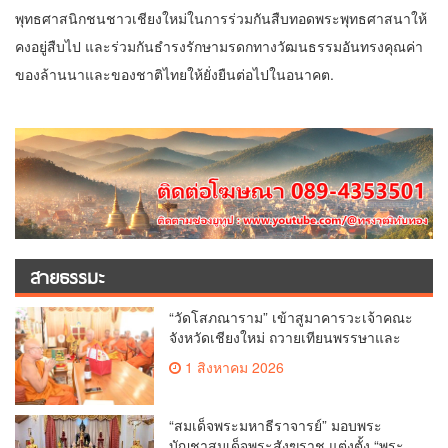
พุทธศาสนิกชนชาวเชียงใหม่ในการร่วมกันสืบทอดพระพุทธศาสนาให้
คงอยู่สืบไป และร่วมกันธำรงรักษามรดกทางวัฒนธรรมอันทรงคุณค่า
ของล้านนาและของชาติไทยให้ยั่งยืนต่อไปในอนาคต.
สายธรรมะ
“วัดโสภณาราม” เข้าสูมาคารวะเจ้าคณะ
จังหวัดเชียงใหม่ ถวายเทียนพรรษาและ
ผ้าอาบน้ำฝน เนื่องในวันเข้าพรรษา
1 สิงหาคม 2026
“สมเด็จพระมหาธีราจารย์” มอบพระ
บัญชาสมเด็จพระสังฆราช แต่งตั้ง “พระ