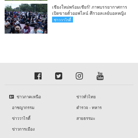
เชียงใหม่พร้อมเชียร์! ภาพบรรยากาศการ
เปิดขายตั๋วออฟไลน์ ศึกวอลเลย์บอลหญิง
‘BYD DMI 6th SEA V Cup’ 6 ส.ค. นี้ รวม
ข่าววาไรตี้
6,000 ใบ
ข่าวภาคเหนือ
ข่าวทั่วไทย
อาชญากรรม
ตำรวจ - ทหาร
ข่าววาไรตี้
สายธรรมะ
ข่าวการเมือง