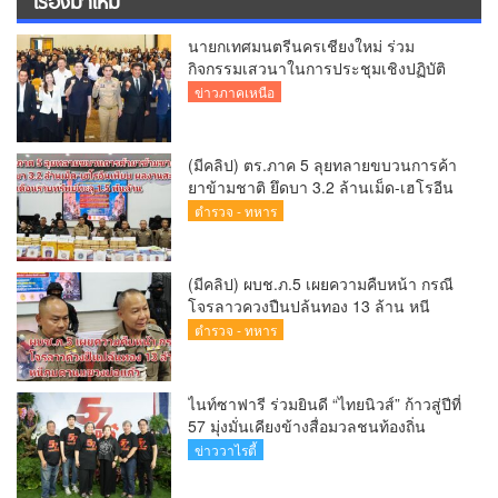
นายกเทศมนตรีนครเชียงใหม่ ร่วม
กิจกรรมเสวนาในการประชุมเชิงปฏิบัติ
การป้องกันการทุจริตเชิงรุก ขับเคลื่อน
ข่าวภาคเหนือ
พื้นที่ต้นแบบ “เชียงใหม่โปร่งใส ไร้สินบน”
(Chiang Mai Sandbox)
(มีคลิป) ตร.ภาค 5 ลุยทลายขบวนการค้า
ยาข้ามชาติ ยึดบา 3.2 ล้านเม็ด-เฮโรอีน
เพียบ ผลงานสะสม 10 เดือนรวบทรัพย์
ตำรวจ - ทหาร
ทะลุ 1.5 พันล้าน
(มีคลิป) ผบช.ภ.5 เผยความคืบหน้า กรณี
โจรลาวควงปืนปล้นทอง 13 ล้าน หนี
กบดานแขวงบ่อแก้ว
ตำรวจ - ทหาร
ไนท์ซาฟารี ร่วมยินดี “ไทยนิวส์” ก้าวสู่ปีที่
57 มุ่งมั่นเคียงข้างสื่อมวลชนท้องถิ่น
ข่าววาไรตี้