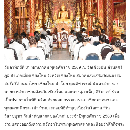
วันอาทิตย์ที่ 31 พฤษภาคม พุทธศักราช 2569 ณ วัดเชียงมั่น ตำบลศรี
ภูมิ อำเภอเมืองเชียงใหม่ จังหวัดเชียงใหม่ สมาคมส่งเสริมวัฒนธรรม
สตรีศรีล้านนาไทย-เชียงใหม่ นำโดย คุณทิพวรรณ์ นันตาสาย รอง
นายกเหล่ากาชาดจังหวัดเชียงใหม่ และนางสุภาเพ็ญ ศิริมาตย์ ร่วม
เป็นประธานในพิธี พร้อมด้วยคณะกรรมการ สมาชิกสมาคมฯ และ
พุทธศาสนิกชน เข้าร่วมประกอบพิธีทำบุญเนื่องในโอกาส “วัน
วิสาขบูชา วันสำคัญสากลของโลก” ประจำปีพุทธศักราช 2569 เพื่อ
ร่วมแสดงออกถึงความศรัทธาในพระพุทธศาสนาและน้อมรำลึกถึงพระ