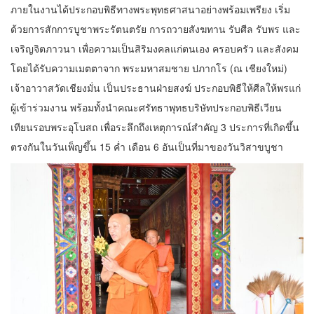
ภายในงานได้ประกอบพิธีทางพระพุทธศาสนาอย่างพร้อมเพรียง เริ่ม
ด้วยการสักการบูชาพระรัตนตรัย การถวายสังฆทาน รับศีล รับพร และ
เจริญจิตภาวนา เพื่อความเป็นสิริมงคลแก่ตนเอง ครอบครัว และสังคม
โดยได้รับความเมตตาจาก พระมหาสมชาย ปภากโร (ณ เชียงใหม่)
เจ้าอาวาสวัดเชียงมั่น เป็นประธานฝ่ายสงฆ์ ประกอบพิธีให้ศีลให้พรแก่
ผู้เข้าร่วมงาน พร้อมทั้งนำคณะศรัทธาพุทธบริษัทประกอบพิธีเวียน
เทียนรอบพระอุโบสถ เพื่อระลึกถึงเหตุการณ์สำคัญ 3 ประการที่เกิดขึ้น
ตรงกันในวันเพ็ญขึ้น 15 ค่ำ เดือน 6 อันเป็นที่มาของวันวิสาขบูชา