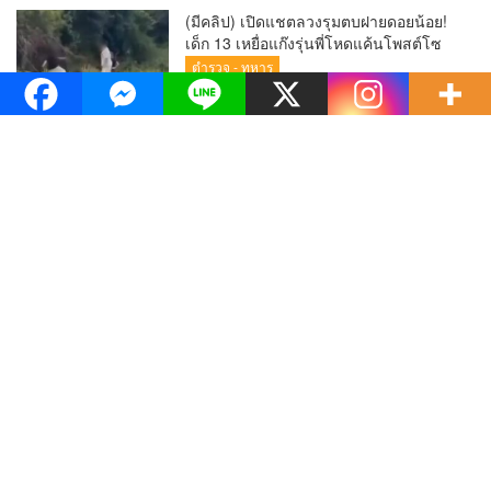
เขื่อนภูมิพล
(มีคลิป) แฟนวอลเลย์บอลคึกคัก! ต่อแถว
แน่นรับ Reisman เชียร์กระหึ่ม SEA V
League 2026 ที่เชียงใหม่
ข่าววาไรตี้
เครือข่ายกองทุนแม่ของแผ่นดิน 30
ชุมชน เทศบาลนครเชียงใหม่ จัดพิธี
บำเพ็ญกุศลถวายเป็นพระราชกุศลแด่
ข่าวภาคเหนือ
“สมเด็จพระบรมราชชนนีพันปีหลวง”
เนื่องในวันแม่แห่งชาติ 12 สิงหาคม 2569
ข่าวภาคเหนือ
ข่าวทั่วไทย