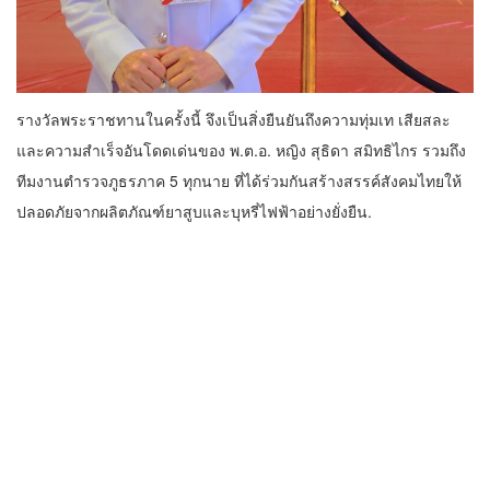
รางวัลพระราชทานในครั้งนี้ จึงเป็นสิ่งยืนยันถึงความทุ่มเท เสียสละ
และความสำเร็จอันโดดเด่นของ พ.ต.อ. หญิง สุธิดา สมิทธิไกร รวมถึง
ทีมงานตำรวจภูธรภาค 5 ทุกนาย ที่ได้ร่วมกันสร้างสรรค์สังคมไทยให้
ปลอดภัยจากผลิตภัณฑ์ยาสูบและบุหรี่ไฟฟ้าอย่างยั่งยืน.
ตำรวจ - ทหาร
(มีคลิป) เปิดแชตลวงรุมตบฝายดอยน้อย!