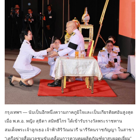
กรุงเทพฯ — นับเป็นอีกหนึ่งความภาคภูมิใจและเป็นเกียรติยศอันสูงสุด
เมื่อ พ.ต.อ. หญิง สุธิดา สมิทธิไกร ได้เข้ารับรางวัลพระราชทาน
สมเด็จพระเจ้าลูกเธอ เจ้าฟ้าสิริวัณณวรี นารีรัตนราชกัญญา ในสาขา
“เครือข่ายสื่อมวลชนขับเคลื่อนการควบคุมผลิตภัณฑ์ยาสูบยอดเยี่ยม”