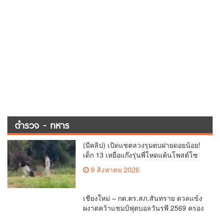
เด็ก 13 เหยื่อแก๊งรุ่นพี่โหดแค้นโพสต์โซ
เชียล พ่อ-ย่าลั่นฟ้องเอาผิดถึงที่สุด
9 สิงหาคม 2026
เชียงใหม่ – กต.ตร.สภ.สันทราย ดวลแข้ง
ผงาดคว้าแชมป์ฟุตบอลวันรพี 2569 ครอง
ถ้วยเกียรติยศประธานศาลฎีกา
8 สิงหาคม 2026
ทัพเจ้าตากยิงปะทะเดือดแก๊งขนยา
ชายแดนเชียงแสน ยึดยาบ้าเฉียด 2 ล้าน
เม็ด ซุกกระสอบฟางหนีมืด
8 สิงหาคม 2026
ผบช.ภ.5 สั่งเข้ม!!!ทุกหน่วยในสังกัด ยก
ระดับมาตรการป้องกันเหตุรุนแรงเพื่อ
ความปลอดภัยของประชาชนและสถาน
8 สิงหาคม 2026
ศึกษา
(มีคลิป) เชียงใหม่ -‘พล.ต.อ.ประจวบ’ เปิด
บ้านสวนทำนา-ปลูกวานิลลา ลดรายจ่าย