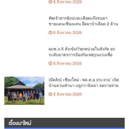
แจกผู้ใต้บังคับบัญชา
8 สิงหาคม 2026
เรื่องมาใหม่
(มีคลิป) เปิดแชตลวงรุมตบฝายดอยน้อย!
เด็ก 13 เหยื่อแก๊งรุ่นพี่โหดแค้นโพสต์โซ
เชียล พ่อ-ย่าลั่นฟ้องเอาผิดถึงที่สุด
ตำรวจ - ทหาร
รพ.มหาราชนครเชียงใหม่ คว้า 2 รางวัล
ใหญ่ระดับสากล ย้ำความเป็นเลิศด้านการ
ดูแลผู้ป่วยโรคหลอดเลือดสมอง
ข่าวภาคเหนือ
(มีคลิป) ชลประทานเชียงใหม่ เผยน้ำปิง
พีค 262.5 ลบ.ม.ต่อวินาที ผ่านเมือง
เชียงใหม่กลางดึก สถานการณ์ปกติ แต่
ข่าวภาคเหนือ
เฝ้าระวังต่อเนื่อง พร้อมเร่งระบายน้ำลงสู่