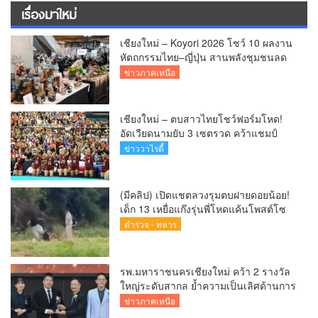
เรื่องมาใหม่
เชียงใหม่ – Koyori 2026 โชว์ 10 ผลงาน
หัตถกรรมไทย–ญี่ปุ่น สานพลังชุมชนลด
ผลกระทบ PM 2.5
ข่าวภาคเหนือ
เชียงใหม่ – ตบสาวไทยโชว์ฟอร์มโหด!
อัดเวียดนามยับ 3 เซตรวด คว้าแชมป์
SEA V CUP 2026 เลก 2 ไร้พ่าย
ข่าววาไรตี้
(มีคลิป) เปิดแชตลวงรุมตบฝายดอยน้อย!
เด็ก 13 เหยื่อแก๊งรุ่นพี่โหดแค้นโพสต์โซ
เชียล พ่อ-ย่าลั่นฟ้องเอาผิดถึงที่สุด
ตำรวจ - ทหาร
รพ.มหาราชนครเชียงใหม่ คว้า 2 รางวัล
ใหญ่ระดับสากล ย้ำความเป็นเลิศด้านการ
ดูแลผู้ป่วยโรคหลอดเลือดสมอง
ข่าวภาคเหนือ