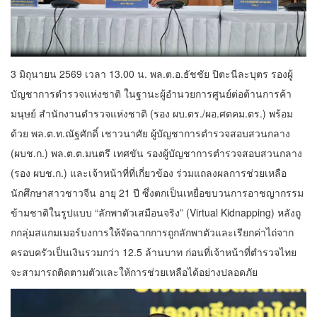
3 มิถุนายน 2569 เวลา 13.00 น. พล.ต.อ.ธัชชัย ปิตะนีละบุตร รองผู้
บัญชาการตำรวจแห่งชาติ ในฐานะผู้อำนวยการศูนย์ต่อต้านการค้า
มนุษย์ สำนักงานตำรวจแห่งชาติ (รอง ผบ.ตร./ผอ.ศตคม.ตร.) พร้อม
ด้วย พล.ต.ท.ณัฐศักดิ์ เชาวนาศัย ผู้บัญชาการตำรวจสอบสวนกลาง
(ผบช.ก.) พล.ต.ต.มนตรี เทศขัน รองผู้บัญชาการตำรวจสอบสวนกลาง
(รอง ผบช.ก.) และเจ้าหน้าที่ที่เกี่ยวข้อง ร่วมแถลงผลการช่วยเหลือ
นักศึกษาสาวชาวจีน อายุ 21 ปี ซึ่งตกเป็นเหยื่อขบวนการอาชญากรรม
ข้ามชาติในรูปแบบ “ลักพาตัวเสมือนจริง” (Virtual Kidnapping) หลังถู
กกลุ่มสแกมเมอร์บงการให้จัดฉากการถูกลักพาตัวและเรียกค่าไถ่จาก
ครอบครัวเป็นเงินรวมกว่า 12.5 ล้านบาท ก่อนที่เจ้าหน้าที่ตำรวจไทย
จะสามารถติดตามตัวและให้การช่วยเหลือได้อย่างปลอดภัย