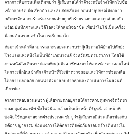
จากการสืบสวนเพิ่มเติมพบว่า ผู้เสียหายได้ว่าจ้างรถรับจ้างให้พาไปซื้อ
เชือกสายรัด มีด สีทาตัว และลิปสติกสีแดง ก่อนนำอุปกรณ์ดังกล่าว
กลับมาจัดฉากสร้างร่องรอยคล้ายถูกทำร้ายร่างกายและถูกลักพาตัว
พร้อมบันทึกภาพและวิดีโอส่งให้กลุ่มมิจฉาชีพ เพื่อนำไปใช้เป็นเครื่อง
มือกดดันครอบครัวในการเรียกค่าไถ่
ต่อมาเจ้าหน้าที่สามารถแกะรอยจนทราบว่าผู้เสียหายได้ย้ายไปพักยัง
โรงแรมแห่งหนึ่งในพื้นที่อำเภอบางพลี จังหวัดสมุทรปราการ โดยใช้
ภาพหนังสือเดินทางปลอมที่กลุ่มมิจฉาชีพส่งมาให้ผ่านช่องทางออนไลน์
ในการเช็กอินเข้าพัก เจ้าหน้าที่จึงเข้าตรวจสอบและให้การช่วยเหลือ
ได้อย่างปลอดภัย ก่อนนำตัวมาสอบปากคำและดำเนินการในส่วนที่
เกี่ยวข้อง
จากการสอบสวนพบว่า ผู้เสียหายตกอยู่ภายใต้การควบคุมทางจิตวิทยา
ของกลุ่มมิจฉาชีพ ซึ่งใช้วิธีแอบอ้างเป็นเจ้าหน้าที่รัฐหรือเจ้าหน้าที่
บังคับใช้กฎหมายจากต่างประเทศ ข่มขู่ว่าผู้เสียหายมีส่วนเกี่ยวข้องกับ
คดีอาชญากรรม ก่อนบงการให้ตัดการติดต่อกับครอบครัว เดินทางไป
ยังสถานที่ที่กำหนด และจัดฉากเสมือนถูกลักพาตัว เพื่อนำภาพและคลิป