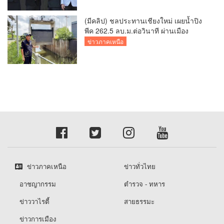
(มีคลิป) ชลประทานเชียงใหม่ เผยน้ำปิง
พีค 262.5 ลบ.ม.ต่อวินาที ผ่านเมือง
เชียงใหม่กลางดึก สถานการณ์ปกติ แต่
ข่าวภาคเหนือ
เฝ้าระวังต่อเนื่อง พร้อมเร่งระบายน้ำลงสู่
เขื่อนภูมิพล
ข่าวภาคเหนือ
ข่าวทั่วไทย
อาชญากรรม
ตำรวจ - ทหาร
ข่าววาไรตี้
สายธรรมะ
ข่าวการเมือง