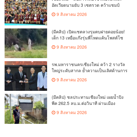
อัดเวียดนามยับ 3 เซตรวด คว้าแชมป์
SEA V CUP 2026 เลก 2 ไร้พ่าย
9 สิงหาคม 2026
(มีคลิป) เปิดแชตลวงรุมตบฝายดอยน้อย!
เด็ก 13 เหยื่อแก๊งรุ่นพี่โหดแค้นโพสต์โซ
เชียล พ่อ-ย่าลั่นฟ้องเอาผิดถึงที่สุด
9 สิงหาคม 2026
รพ.มหาราชนครเชียงใหม่ คว้า 2 รางวัล
ใหญ่ระดับสากล ย้ำความเป็นเลิศด้านการ
ดูแลผู้ป่วยโรคหลอดเลือดสมอง
9 สิงหาคม 2026
(มีคลิป) ชลประทานเชียงใหม่ เผยน้ำปิง
พีค 262.5 ลบ.ม.ต่อวินาที ผ่านเมือง
เชียงใหม่กลางดึก สถานการณ์ปกติ แต่
9 สิงหาคม 2026
เฝ้าระวังต่อเนื่อง พร้อมเร่งระบายน้ำลงสู่
เขื่อนภูมิพล