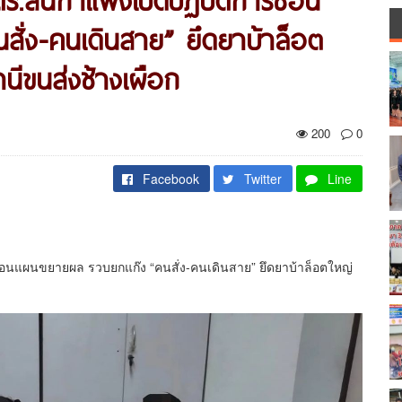
ั่ง-คนเดินสาย” ยึดยาบ้าล็อต
นีขนส่งช้างเผือก
200
0
Facebook
Twitter
Line
รซ้อนแผนขยายผล รวบยกแก๊ง “คนสั่ง-คนเดินสาย” ยึดยาบ้าล็อตใหญ่