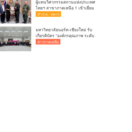
ผู้แทนวิศวกรรมสถานแห่งประเทศ
ไทยฯ สาขาภาคเหนือ 1 เข้าเยี่ยม
คำนับผู้บัญชาการมณฑลทหารบกที่
ตำรวจ - ทหาร
33 หารือการจัดการแข่งขันกอล์ฟ
การกุศลชิงถ้วยพระราช
มหาวิทยาลัยนอร์ท-เชียงใหม่ รับ
เกียรติบัตร “องค์กรคุณภาพ ระดับ
ส่งเสริมคุณธรรม”
ข่าวภาคเหนือ