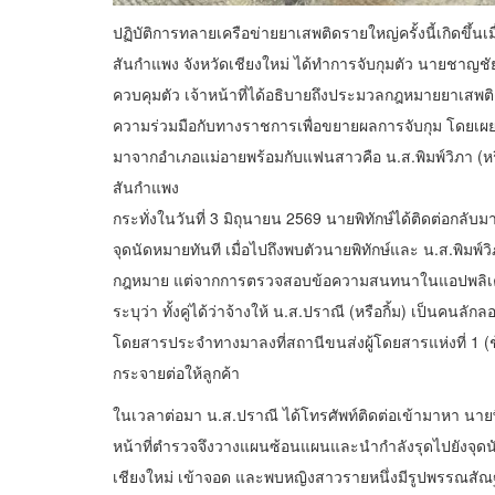
ปฏิบัติการทลายเครือข่ายยาเสพติดรายใหญ่ครั้งนี้เกิดขึ้นเ
สันกำแพง จังหวัดเชียงใหม่ ได้ทำการจับกุมตัว นายชาญช
ควบคุมตัว เจ้าหน้าที่ได้อธิบายถึงประมวลกฎหมายยาเส
ความร่วมมือกับทางราชการเพื่อขยายผลการจับกุม โดยเผยเบ
มาจากอำเภอแม่อายพร้อมกับแฟนสาวคือ น.ส.พิมพ์วิภา (หรือ
สันกำแพง
กระทั่งในวันที่ 3 มิถุนายน 2569 นายพิทักษ์ได้ติดต่อกลับ
จุดนัดหมายทันที เมื่อไปถึงพบตัวนายพิทักษ์และ น.ส.พิมพ์ว
กฎหมาย แต่จากการตรวจสอบข้อความสนทนาในแอปพลิเคชัน
ระบุว่า ทั้งคู่ได้ว่าจ้างให้ น.ส.ปราณี (หรือกิ้ม) เป็น
โดยสารประจำทางมาลงที่สถานีขนส่งผู้โดยสารแห่งที่ 1 (ช
กระจายต่อให้ลูกค้า
ในเวลาต่อมา น.ส.ปราณี ได้โทรศัพท์ติดต่อเข้ามาหา นายพิทั
หน้าที่ตำรวจจึงวางแผนซ้อนแผนและนำกำลังรุดไปยังจุด
เชียงใหม่ เข้าจอด และพบหญิงสาวรายหนึ่งมีรูปพรรณสัณฐา