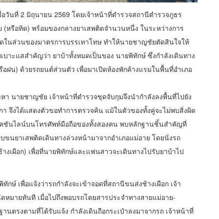
มื่อวันที่ 2 มิถุนายน 2569 โดยเจ้าหน้าที่ตำรวจสถานีตำรวจภูธร
ัย (หรือทิด) พร้อมของกลางยาเสพติดจำนวนหนึ่ง ในระหว่างการ
พติดในส่วนของมาตรการบรรเทาโทษ ทำให้นายชาญชัยตัดสินใจให้
าะแสสำคัญว่า ยาบ้าทั้งหมดเป็นของ นายพิทักษ์ ซึ่งกำลังเดินทาง
ฝน) ด้วยรถยนต์ส่วนตัว เพื่อมาเปิดห้องพักค้างแรมในพื้นที่อำเภอ
มาหา นายชาญชัย เจ้าหน้าที่ตำรวจชุดจับกุมจึงนำกำลังลงพื้นที่ไปยัง
ิภา จึงได้แสดงตัวขอทำการตรวจค้น แม้ในตัวของทั้งคู่จะไม่พบสิ่งผิด
ไลน์บนโทรศัพท์มือถือของทั้งสองคน พบหลักฐานชิ้นสำคัญที่
คนลักลอบขนยาเสพติดเดินทางล่วงหน้ามาจากอำเภอแม่อาย โดยนั่งรถ
้างเผือก) เพื่อที่นายพิทักษ์และแฟนสาวจะเดินทางไปรับยาบ้าไป
กษ์ เพื่อแจ้งว่ารถกำลังจะเข้าจอดที่สถานีขนส่งช้างเผือก เจ้า
นัดหมายทันที เมื่อไปถึงพอบรถโดยสารประจำทางสายแม่อาย-
นตรงตามที่ได้รับแจ้ง กำลังเดินถือกระเป๋าลงมาจากรถ เจ้าหน้าที่