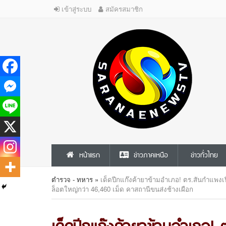
เข้าสู่ระบบ
สมัครสมาชิก
หน้าแรก
ข่าวภาคเหนือ
ข่าวทั่วไทย
ตำรวจ - ทหาร
»
เด็ดปีกแก๊งค้ายาข้ามอำเภอ! ตร.สันกำแพงเ
ล็อตใหญ่กว่า 46,460 เม็ด คาสถานีขนส่งช้างเผือก
เด็ดปีกแก๊งค้ายาข้ามอำเภอ! 