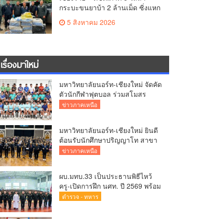
กระบะขนยาบ้า 2 ล้านเม็ด ซิ่งแหก
โค้งอัดกำแพงบ้านพังยับ ก่อนคนขับ
5 สิงหาคม 2026
ทิ้งรถดอดหนีเข้าป่า
เรื่องมาใหม่
มหาวิทยาลัยนอร์ท-เชียงใหม่ จัดคัด
ตัวนักกีฬาฟุตบอล ร่วมสโมสร
นอร์ท-เชียงใหม่ ยูไนเต็ด พร้อม
ข่าวภาคเหนือ
มอบทุนการศึกษา ปีการศึกษา 2570
มหาวิทยาลัยนอร์ท-เชียงใหม่ ยินดี
ต้อนรับนักศึกษาปริญญาโท สาขา
การบริหารการศึกษา
ข่าวภาคเหนือ
ผบ.มทบ.33 เป็นประธานพิธีไหว้
ครู-เปิดการฝึก นศท. ปี 2569 พร้อม
มอบรางวัล นศท.ดีเด่น และนำ
ตำรวจ - ทหาร
กำลังพลบริจาคโลหิตรวมกว่า 8
หมื่นซีซี