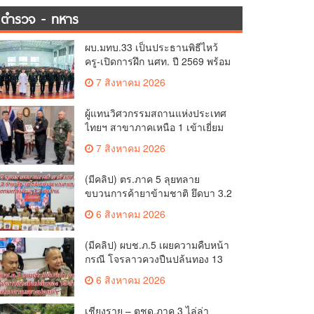
ตำรวจ - ทหาร
ผบ.มทบ.33 เป็นประธานพิธีไหว้
ครู-เปิดการฝึก นศท. ปี 2569 พร้อม
มอบรางวัล นศท.ดีเด่น และนำ
7 สิงหาคม 2026
กำลังพลบริจาคโลหิตรวมกว่า 8
หมื่นซีซี
ผู้แทนวิศวกรรมสถานแห่งประเทศ
ไทยฯ สาขาภาคเหนือ 1 เข้าเยี่ยม
คำนับผู้บัญชาการมณฑลทหารบกที่
7 สิงหาคม 2026
33 หารือการจัดการแข่งขันกอล์ฟ
การกุศลชิงถ้วยพระราช
(มีคลิป) ตร.ภาค 5 ลุยทลาย
ขบวนการค้ายาข้ามชาติ ยึดบา 3.2
ล้านเม็ด-เฮโรอีนเพียบ ผลงาน
6 สิงหาคม 2026
สะสม 10 เดือนรวบทรัพย์ทะลุ 1.5
พันล้าน
(มีคลิป) ผบช.ภ.5 เผยความคืบหน้า
กรณี โจรลาวควงปืนปล้นทอง 13
ล้าน หนีกบดานแขวงบ่อแก้ว
6 สิงหาคม 2026
เชียงราย – ตชด.ภาค 3 ไล่ล่า