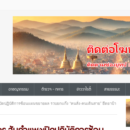
อาชญากรรม
ตำรวจ - ทหาร
ข่าววาไรตี้
สายธรรมะ
ปิดปฏิบัติการซ้อนแผนขยายผล รวบยกแก๊ง “คนสั่ง-คนเดินสาย” ยึดยาบ้า
ตร.สันกำแพงเปิดปฏิบัติการซ้อน