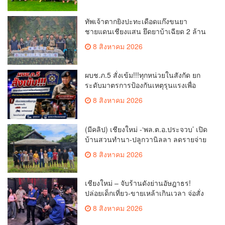
ทัพเจ้าตากยิงปะทะเดือดแก๊งขนยา
ชายแดนเชียงแสน ยึดยาบ้าเฉียด 2 ล้าน
เม็ด ซุกกระสอบฟางหนีมืด
8 สิงหาคม 2026
ผบช.ภ.5 สั่งเข้ม!!!ทุกหน่วยในสังกัด ยก
ระดับมาตรการป้องกันเหตุรุนแรงเพื่อ
ความปลอดภัยของประชาชนและสถาน
8 สิงหาคม 2026
ศึกษา
(มีคลิป) เชียงใหม่ -‘พล.ต.อ.ประจวบ’ เปิด
บ้านสวนทำนา-ปลูกวานิลลา ลดรายจ่าย
แจกผู้ใต้บังคับบัญชา
8 สิงหาคม 2026
เชียงใหม่ – จับร้านดังย่านอัษฎาธร!
ปล่อยเด็กเที่ยว-ขายเหล้าเกินเวลา จ่อสั่ง
ปิด 5 ปี
8 สิงหาคม 2026