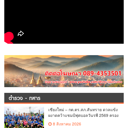
ตำรวจ - ทหาร
เชียงใหม่ – กต.ตร.สภ.สันทราย ดวลแข้ง
ผงาดคว้าแชมป์ฟุตบอลวันรพี 2569 ครอง
ถ้วยเกียรติยศประธานศาลฎีกา
8 สิงหาคม 2026