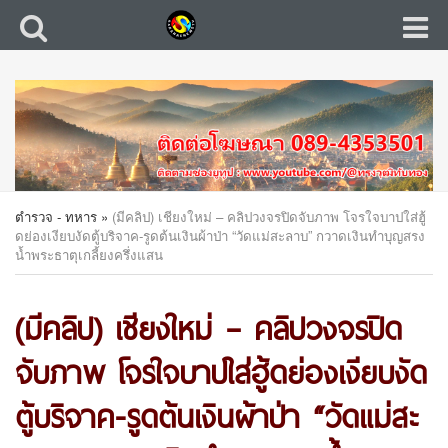
ตำรวจ - ทหาร
»
(มีคลิป) เชียงใหม่ – คลิปวงจรปิดจับภาพ โจรใจบาปใส่ฮู้
ดย่องเงียบงัดตู้บริจาค-รูดต้นเงินผ้าป่า “วัดแม่สะลาบ” กวาดเงินทำบุญสรง
น้ำพระธาตุเกลี้ยงครึ่งแสน
(มีคลิป) เชียงใหม่ – คลิปวงจรปิด
จับภาพ โจรใจบาปใส่ฮู้ดย่องเงียบงัด
ตู้บริจาค-รูดต้นเงินผ้าป่า “วัดแม่สะ