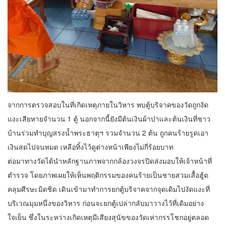
จากการตรวจสอบในที่เกิดเหตุภายในวิหาร พบตู้บริจาคของวัดถูกงัด
แงะเสียหายจำนวน 1 ตู้ นอกจากนี้ยังมีต้นเงินผ้าป่าและต้นเงินที่ชาว
บ้านร่วมทำบุญสรงน้ำพระธาตุฯ รวมจำนวน 2 ต้น ถูกคนร้ายรูดเอา
เงินสดไปจนหมด เหลือทิ้งไว้ดูต่างหน้าเพียงไม่กี่ร้อยบาท
ต่อมาทางวัดได้นำหลักฐานภาพจากกล้องวงจรปิดส่งมอบให้เจ้าหน้าที่
ตำรวจ โดยภาพเผยให้เห็นพฤติกรรมของคนร้ายเป็นชายสวมเสื้อฮู้ด
คลุมศีรษะมิดชิด เดินเข้ามาทำการยกตู้บริจาคจากจุดเดิมไปงัดแงะที่
บริเวณมุมหนึ่งของวิหาร ก่อนจะยกตู้เปล่ากลับมาวางไว้ที่เดิมอย่าง
ใจเย็น ซึ่งในระหว่างเกิดเหตุมีเสียงสุนัขของวัดเห่ากรรโชกอยู่ตลอด