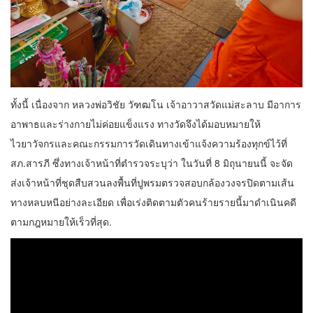
ทั้งนี้ เนื่องจาก หลวงพ่อวิชัย วัฑฒโน เจ้าอาวาสวัดแม่สะลาบ มีอาการ
อาพาธและร่างกายไม่ค่อยแข็งแรง ทางวัดจึงได้มอบหมายให้
ไวยาวัจกรและคณะกรรมการวัดเดินทางเข้าแจ้งความร้องทุกข์ไว้ที่
สภ.สารภี ซึ่งทางเจ้าหน้าที่ตำรวจระบุว่า ในวันที่ 8 มิถุนายนนี้ จะจัด
ส่งเจ้าหน้าที่ชุดสืบสวนลงพื้นที่ปูพรมตรวจสอบกล้องวงจรปิดตามเส้น
ทางหลบหนีอย่างละเอียด เพื่อเร่งติดตามตัวคนร้ายรายนี้มาดำเนินคดี
ตามกฎหมายให้เร็วที่สุด.