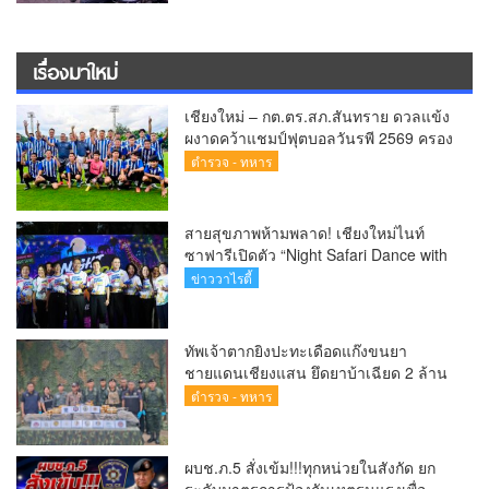
เรื่องมาใหม่
เชียงใหม่ – กต.ตร.สภ.สันทราย ดวลแข้ง
ผงาดคว้าแชมป์ฟุตบอลวันรพี 2569 ครอง
ถ้วยเกียรติยศประธานศาลฎีกา
ตำรวจ - ทหาร
สายสุขภาพห้ามพลาด! เชียงใหม่ไนท์
ซาฟารีเปิดตัว “Night Safari Dance with
the Wild” ชวนเต้นออกกำลังกาย สัมผัส
ข่าววาไรตี้
ทัพเจ้าตากยิงปะทะเดือดแก๊งขนยา
ชายแดนเชียงแสน ยึดยาบ้าเฉียด 2 ล้าน
เม็ด ซุกกระสอบฟางหนีมืด
ตำรวจ - ทหาร
ผบช.ภ.5 สั่งเข้ม!!!ทุกหน่วยในสังกัด ยก