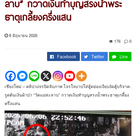
ลาบ” กวาดเงินทำบุญสรงน้ำพระ
ธาตุเกลี้ยงครึ่งแสน
8 มิถุนายน 2026
176
0
Facebook
Twitter
Line
เชียงใหม่ – คลิปวงจรปิดจับภาพ โจรใจบาปใส่ฮู้ดย่องเงียบงัดตู้บริจาค-
รูดต้นเงินผ้าป่า “วัดแม่สะลาบ” กวาดเงินทำบุญสรงน้ำพระธาตุเกลี้ยง
ครึ่งแสน