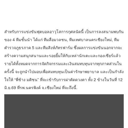
ตำรวจ - ทหาร
(มีคลิป) ตร.ภาค 5 ลุยทลายขบวนการค้า
ยาข้ามชาติ ยึดบา 3.2 ล้านเม็ด-เฮโรอีน
เพียบ ผลงานสะสม 10 เดือนรวบทรัพย์
6 สิงหาคม 2026