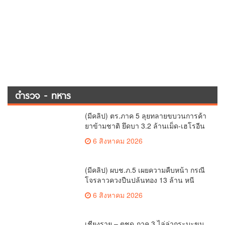
เรื่องมาใหม่
นายกเทศมนตรีนครเชียงใหม่ ร่วม
กิจกรรมเสวนาในการประชุมเชิงปฏิบัติ
การป้องกันการทุจริตเชิงรุก ขับเคลื่อน
ข่าวภาคเหนือ
พื้นที่ต้นแบบ “เชียงใหม่โปร่งใส ไร้สินบน”
(Chiang Mai Sandbox)
(มีคลิป) ตร.ภาค 5 ลุยทลายขบวนการค้า
ยาข้ามชาติ ยึดบา 3.2 ล้านเม็ด-เฮโรอีน
เพียบ ผลงานสะสม 10 เดือนรวบทรัพย์
ตำรวจ - ทหาร
ทะลุ 1.5 พันล้าน
(มีคลิป) ผบช.ภ.5 เผยความคืบหน้า กรณี
โจรลาวควงปืนปล้นทอง 13 ล้าน หนี
กบดานแขวงบ่อแก้ว
ตำรวจ - ทหาร
ไนท์ซาฟารี ร่วมยินดี “ไทยนิวส์” ก้าวสู่ปีที่