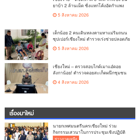
57 มุ่งมั่นเคียงข้างสื่อมวลชนท้องถิ่น
ข่าววาไรตี้
เชียงใหม่พร้อมเชียร์! ภาพบรรยากาศการ
เปิดขายตั๋วออฟไลน์ ศึกวอลเลย์บอลหญิง
‘BYD DMI 6th SEA V Cup’ 6 ส.ค. นี้ รวม
ข่าววาไรตี้
6,000 ใบ
ข่าวภาคเหนือ
ข่าวทั่วไทย
อาชญากรรม
ตำรวจ - ทหาร