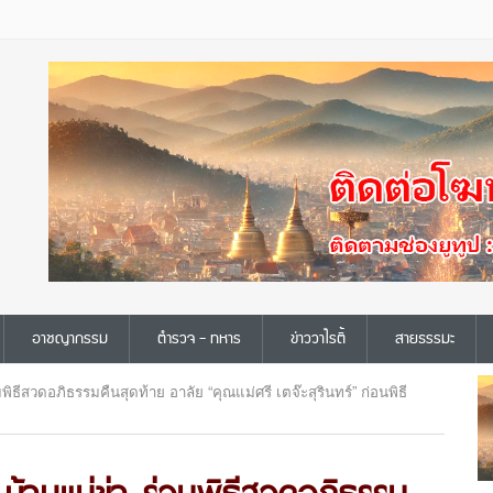
อาชญากรรม
ตำรวจ - ทหาร
ข่าววาไรตี้
สายธรรมะ
พิธีสวดอภิธรรมคืนสุดท้าย อาลัย “คุณแม่ศรี เตจ๊ะสุรินทร์” ก่อนพิธี
.บ้านแม่ข่า ร่วมพิธีสวดอภิธรรม