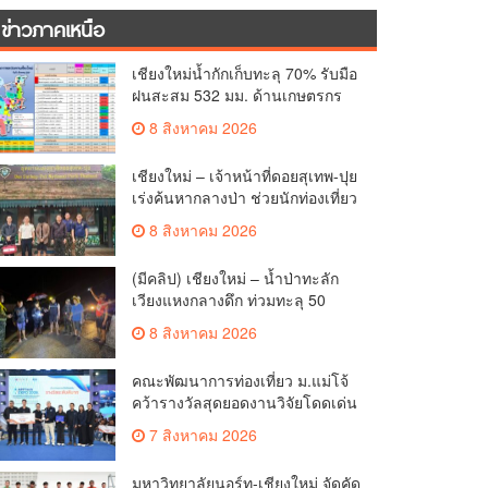
ข่าวภาคเหนือ
เชียงใหม่น้ำกักเก็บทะลุ 70% รับมือ
ฝนสะสม 532 มม. ด้านเกษตรกร
เดินหน้าเพาะปลูกแล้วกว่า 2.7
8 สิงหาคม 2026
แสนไร่
เชียงใหม่ – เจ้าหน้าที่ดอยสุเทพ-ปุย
เร่งค้นหากลางป่า ช่วยนักท่องเที่ยว
หลงทางส่งกลับอ้อมกอดครอบครัว
8 สิงหาคม 2026
ปลอดภัย
(มีคลิป) เชียงใหม่ – น้ำป่าทะลัก
เวียงแหงกลางดึก ท่วมทะลุ 50
หลังคาเรือน เจ้าหน้าที่เร่งอพยพผู้
8 สิงหาคม 2026
ป่วยติดเตียง-ชาวบ้านหนีน้ำวุ่น
คณะพัฒนาการท่องเที่ยว ม.แม่โจ้
คว้ารางวัลสุดยอดงานวิจัยโดดเด่น
“ระดับดีมาก”เวที APPTech EXPO
7 สิงหาคม 2026
2026 เทคโนโลยีที่เหมาะสมเพื่อ
การพัฒนาชุมชน
มหาวิทยาลัยนอร์ท-เชียงใหม่ จัดคัด