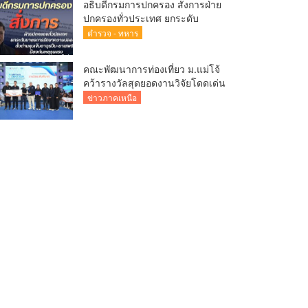
อธิบดีกรมการปกครอง สั่งการฝ่าย
ปกครองทั่วประเทศ ยกระดับ
มาตรการรักษาความปลอดภัย ตั้ง
ตำรวจ - ทหาร
ด่านคุมเข้มอาวุธปืน–ยาเสพติด
ป้องกันเหตุรุนแรงและ
คณะพัฒนาการท่องเที่ยว ม.แม่โจ้
อาชญากรรมในพื้นที่
คว้ารางวัลสุดยอดงานวิจัยโดดเด่น
“ระดับดีมาก”เวที APPTech EXPO
ข่าวภาคเหนือ
2026 เทคโนโลยีที่เหมาะสมเพื่อ
การพัฒนาชุมชน