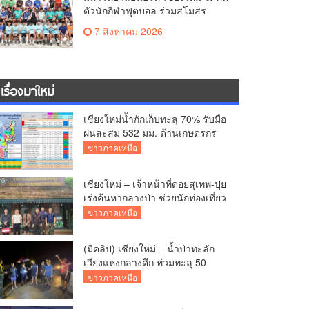
ตัวนักกีฬาฟุตบอล ร่วมสโมสร
นอร์ท-เชียงใหม่ ยูไนเต็ด พร้อม
7 สิงหาคม 2026
มอบทุนการศึกษา ปีการศึกษา 2570
เรื่องมาใหม่
เชียงใหม่น้ำกักเก็บทะลุ 70% รับมือ
ฝนสะสม 532 มม. ด้านเกษตรกร
เดินหน้าเพาะปลูกแล้วกว่า 2.7
ข่าวภาคเหนือ
แสนไร่
เชียงใหม่ – เจ้าหน้าที่ดอยสุเทพ-ปุย
เร่งค้นหากลางป่า ช่วยนักท่องเที่ยว
หลงทางส่งกลับอ้อมกอดครอบครัว
ข่าวภาคเหนือ
ปลอดภัย
(มีคลิป) เชียงใหม่ – น้ำป่าทะลัก
เวียงแหงกลางดึก ท่วมทะลุ 50
หลังคาเรือน เจ้าหน้าที่เร่งอพยพผู้
ข่าวภาคเหนือ
ป่วยติดเตียง-ชาวบ้านหนีน้ำวุ่น