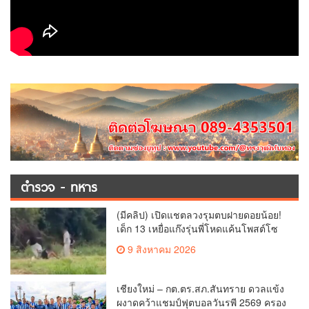
ตำรวจ - ทหาร
(มีคลิป) เปิดแชตลวงรุมตบฝายดอยน้อย!
เด็ก 13 เหยื่อแก๊งรุ่นพี่โหดแค้นโพสต์โซ
เชียล พ่อ-ย่าลั่นฟ้องเอาผิดถึงที่สุด
9 สิงหาคม 2026
เชียงใหม่ – กต.ตร.สภ.สันทราย ดวลแข้ง
ผงาดคว้าแชมป์ฟุตบอลวันรพี 2569 ครอง