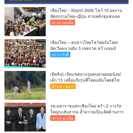
เชียงใหม่ – Koyori 2026 โชว์ 10 ผลงาน
หัตถกรรมไทย–ญี่ปุ่น สานพลังชุมชนลด
ผลกระทบ PM 2.5
ข่าวภาคเหนือ
เชียงใหม่ – ตบสาวไทยโชว์ฟอร์มโหด!
อัดเวียดนามยับ 3 เซตรวด คว้าแชมป์
SEA V CUP 2026 เลก 2 ไร้พ่าย
ข่าววาไรตี้
(มีคลิป) เปิดแชตลวงรุมตบฝายดอยน้อย!
เด็ก 13 เหยื่อแก๊งรุ่นพี่โหดแค้นโพสต์โซ
เชียล พ่อ-ย่าลั่นฟ้องเอาผิดถึงที่สุด
ตำรวจ - ทหาร
รพ.มหาราชนครเชียงใหม่ คว้า 2 รางวัล
ใหญ่ระดับสากล ย้ำความเป็นเลิศด้านการ
ดูแลผู้ป่วยโรคหลอดเลือดสมอง
ข่าวภาคเหนือ