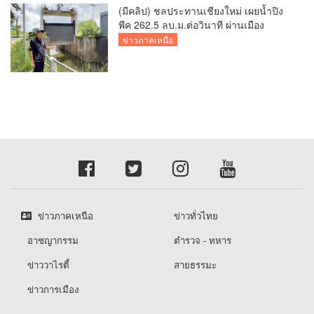
(มีคลิป) ชลประทานเชียงใหม่ เผยน้ำปิง
พีค 262.5 ลบ.ม.ต่อวินาที ผ่านเมือง
เชียงใหม่กลางดึก สถานการณ์ปกติ แต่
ข่าวภาคเหนือ
เฝ้าระวังต่อเนื่อง พร้อมเร่งระบายน้ำลงสู่
เขื่อนภูมิพล
ข่าวภาคเหนือ
ข่าวทั่วไทย
อาชญากรรม
ตำรวจ - ทหาร
ข่าววาไรตี้
สายธรรมะ
ข่าวการเมือง