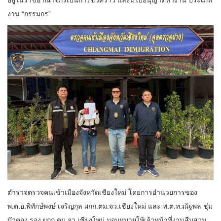
งาน “กรรมกร”
ตำรวจตรวจคนเข้าเมืองจังหวัดเชียงใหม่ โดยการอำนวยการของ
พ.ต.อ.พิทักษ์พงษ์ เจริญกุล ผกก.ตม.จว.เชียงใหม่ และ พ.ต.ท.ณัฐพล ชุ่ม
บัวตอง รอง ผกก.ตม.จว.เชียงใหม่ มอบหมายให้เจ้าหน้าที่งานสืบสวน