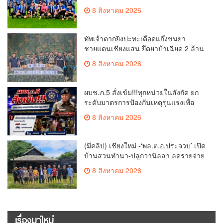
ถ้วยเกียรติยศประธานศาลฎีกา
8 สิงหาคม 2026
ทัพเจ้าตากยิงปะทะเดือดแก๊งขนยา
ชายแดนเชียงแสน ยึดยาบ้าเฉียด 2 ล้าน
เม็ด ซุกกระสอบฟางหนีมืด
8 สิงหาคม 2026
ผบช.ภ.5 สั่งเข้ม!!!ทุกหน่วยในสังกัด ยก
ระดับมาตรการป้องกันเหตุรุนแรงเพื่อ
ความปลอดภัยของประชาชนและสถาน
8 สิงหาคม 2026
ศึกษา
(มีคลิป) เชียงใหม่ -‘พล.ต.อ.ประจวบ’ เปิด
บ้านสวนทำนา-ปลูกวานิลลา ลดรายจ่าย
แจกผู้ใต้บังคับบัญชา
8 สิงหาคม 2026
เรื่องมาใหม่