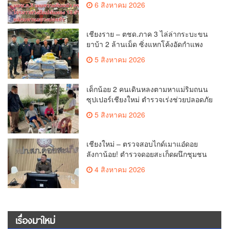
6 สิงหาคม 2026
เชียงราย – ตชด.ภาค 3 ไล่ล่ากระบะขน
ยาบ้า 2 ล้านเม็ด ซิ่งแหกโค้งอัดกำแพง
บ้านพังยับ ก่อนคนขับทิ้งรถดอดหนีเข้าป่า
5 สิงหาคม 2026
เด็กน้อย 2 คนเดินหลงตามหาแม่ริมถนน
ซุปเปอร์เชียงใหม่ ตำรวจเร่งช่วยปลอดภัย
ล่าสุดครูโรงเรียนวัดดอนจั่นรับตัวดูแล
5 สิงหาคม 2026
แล้ว
เชียงใหม่ – ตรวจสอบไกด์เมาแอ๋ดอย
ลังกาน้อย! ตำรวจดอยสะเก็ดผนึกชุมชน
สยบดราม่าโซเชียล ส่งตัวบำบัดด่วน
4 สิงหาคม 2026
สร้างความมั่นใจให้นักท่องเที่ยว
เรื่องมาใหม่