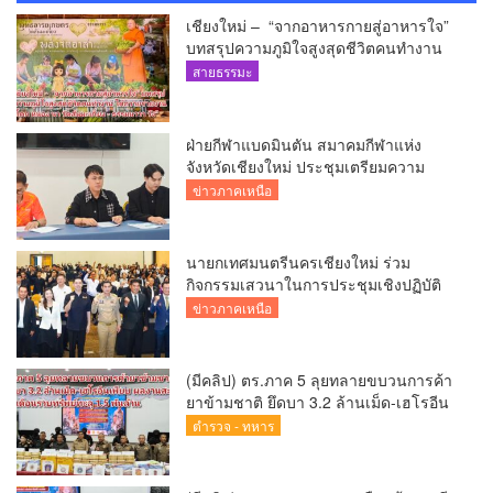
เชียงใหม่ – “จากอาหารกายสู่อาหารใจ”
บทสรุปความภูมิใจสูงสุดชีวิตคนทำงาน
ได้ถวายรายงาน “โคก หนอง นา วัดสันมะ
สายธรรมะ
เกี๋ยง – ธรรมนาวา วัง”
ฝ่ายกีฬาแบดมินตัน สมาคมกีฬาแห่ง
จังหวัดเชียงใหม่ ประชุมเตรียมความ
พร้อมคัดเลือกนักกีฬาเยาวชน ยุวชน และ
ข่าวภาคเหนือ
นักกีฬาเขตการศึกษา
นายกเทศมนตรีนครเชียงใหม่ ร่วม
กิจกรรมเสวนาในการประชุมเชิงปฏิบัติ
การป้องกันการทุจริตเชิงรุก ขับเคลื่อน
ข่าวภาคเหนือ
พื้นที่ต้นแบบ “เชียงใหม่โปร่งใส ไร้สินบน”
(Chiang Mai Sandbox)
(มีคลิป) ตร.ภาค 5 ลุยทลายขบวนการค้า
ยาข้ามชาติ ยึดบา 3.2 ล้านเม็ด-เฮโรอีน
เพียบ ผลงานสะสม 10 เดือนรวบทรัพย์
ตำรวจ - ทหาร
ทะลุ 1.5 พันล้าน