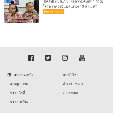
(มีคลิป) ผบช.ภ.5 เผยความคืบหน้า กรณี
โจรลาวควงปืนปล้นทอง 13 ล้าน หนี
กบดานแขวงบ่อแก้ว
ตำรวจ - ทหาร
ข่าวภาคเหนือ
ข่าวทั่วไทย
อาชญากรรม
ตำรวจ - ทหาร
ข่าววาไรตี้
สายธรรมะ
ข่าวการเมือง