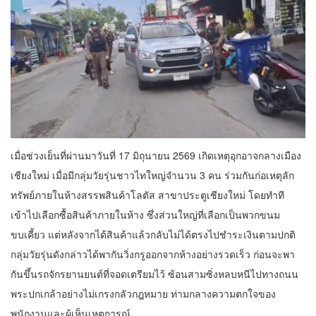
เมื่อช่วงเย็นที่ผ่านมาวันที่ 17 มิถุนายน 2569 เกิดเหตุอุกอาจกลางเมือง
เชียงใหม่ เมื่อมีกลุ่มวัยรุ่นชาวไทใหญ่จำนวน 3 คน ร่วมกันก่อเหตุลัก
ทรัพย์ภายในห้างสรรพสินค้าโลตัส สาขาประตูเชียงใหม่ โดยทำที
เข้าไปเลือกซื้อสินค้าภายในห้าง ซึ่งส่วนใหญ่ที่เลือกเป็นพวกขนม
ขบเคี้ยว แต่หลังจากได้สินค้าแล้วกลับไม่ได้ตรงไปชำระเงินตามปกติ
กลุ่มวัยรุ่นดังกล่าวได้พากันวิ่งกรูออกจากห้างอย่างรวดเร็ว ก่อนจะพา
กันขึ้นรถจักรยานยนต์ที่จอดเตรียมไว้ ซ้อนสามซิ่งหลบหนีไปทางถนน
พระปกเกล้าอย่างไม่เกรงกลัวกฎหมาย ท่ามกลางความตกใจของ
พนักงานและผู้เห็นเหตุการณ์