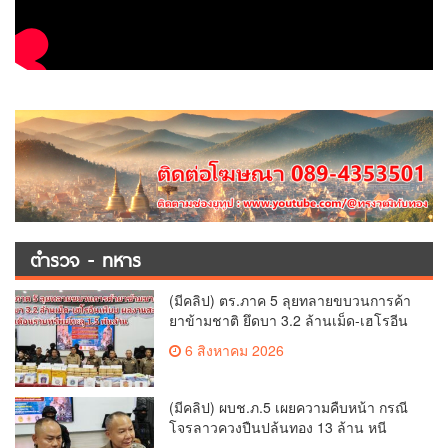
ตำรวจ - ทหาร
(มีคลิป) ตร.ภาค 5 ลุยทลายขบวนการค้า
ยาข้ามชาติ ยึดบา 3.2 ล้านเม็ด-เฮโรอีน
เพียบ ผลงานสะสม 10 เดือนรวบทรัพย์
6 สิงหาคม 2026
ทะลุ 1.5 พันล้าน
(มีคลิป) ผบช.ภ.5 เผยความคืบหน้า กรณี
โจรลาวควงปืนปล้นทอง 13 ล้าน หนี
กบดานแขวงบ่อแก้ว