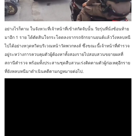
อย่างไรก็ตาม ในจังหวะที่เจ้าหน้าที่เข้าสกัดจับนั้น วัยรุ่นที่นั่งซ้อนท้าย
มาอีก 1 ราย ได้ตัดสินใจกระโดดลงจากรถจักรยานยนต์แล้ววิ่งหลบหนี
ไปได้อย่างหวุดหวิดบริเวณหน้าวัดพวกหงส์ ซึ่งขณะนี้เจ้าหน้าที่ตำรวจ
อยู่ระหว่างการควบคุมตัวผู้ต้องหาทั้งสองรายไปสอบสวนขยายผลที่
สถานีตำรวจ พร้อมทั้งประสานชุดสืบสวนเร่งติดตามตัวผู้ก่อเหตุอีกราย
ที่ยังหลบหนีมาดำเนินคดีตามกฎหมายต่อไป.