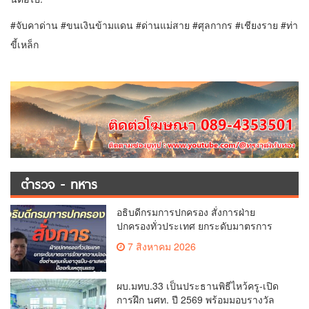
#จับคาด่าน #ขนเงินข้ามแดน #ด่านแม่สาย #ศุลกากร #เชียงราย #ท่า
ขี้เหล็ก
ตำรวจ - ทหาร
อธิบดีกรมการปกครอง สั่งการฝ่าย
ปกครองทั่วประเทศ ยกระดับมาตรการ
รักษาความปลอดภัย ตั้งด่านคุมเข้มอาวุธ
7 สิงหาคม 2026
ปืน–ยาเสพติด ป้องกันเหตุรุนแรงและ
อาชญากรรมในพื้นที่
ผบ.มทบ.33 เป็นประธานพิธีไหว้ครู-เปิด
การฝึก นศท. ปี 2569 พร้อมมอบรางวัล