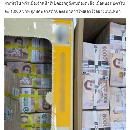
ฝากทั่วไป ทว่าเมื่อเจ้าหน้าที่เปิดออกดูถึงกับต้องตะลึง เมื่อพบธนบัตรใบ
ละ 1,000 บาท ถูกมัดพลาสติกของธนาคารไทยเอาไว้อย่างแน่นหนา