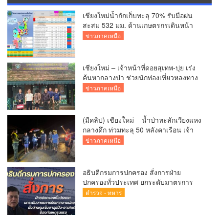
เชียงใหม่น้ำกักเก็บทะลุ 70% รับมือฝน
สะสม 532 มม. ด้านเกษตรกรเดินหน้า
เพาะปลูกแล้วกว่า 2.7 แสนไร่
ข่าวภาคเหนือ
เชียงใหม่ – เจ้าหน้าที่ดอยสุเทพ-ปุย เร่ง
ค้นหากลางป่า ช่วยนักท่องเที่ยวหลงทาง
ส่งกลับอ้อมกอดครอบครัวปลอดภัย
ข่าวภาคเหนือ
(มีคลิป) เชียงใหม่ – น้ำป่าทะลักเวียงแหง
กลางดึก ท่วมทะลุ 50 หลังคาเรือน เจ้า
หน้าที่เร่งอพยพผู้ป่วยติดเตียง-ชาวบ้านหนี
ข่าวภาคเหนือ
น้ำวุ่น
อธิบดีกรมการปกครอง สั่งการฝ่าย
ปกครองทั่วประเทศ ยกระดับมาตรการ
รักษาความปลอดภัย ตั้งด่านคุมเข้มอาวุธ
ตำรวจ - ทหาร
ปืน–ยาเสพติด ป้องกันเหตุรุนแรงและ
อาชญากรรมในพื้นที่