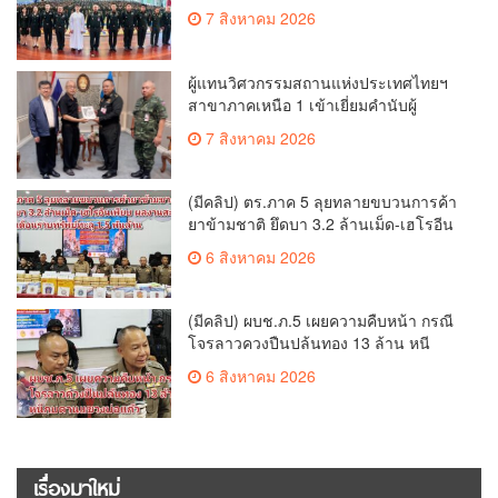
นศท.ดีเด่น และนำกำลังพลบริจาคโลหิต
7 สิงหาคม 2026
รวมกว่า 8 หมื่นซีซี
ผู้แทนวิศวกรรมสถานแห่งประเทศไทยฯ
สาขาภาคเหนือ 1 เข้าเยี่ยมคำนับผู้
บัญชาการมณฑลทหารบกที่ 33 หารือการ
7 สิงหาคม 2026
จัดการแข่งขันกอล์ฟการกุศลชิงถ้วยพระ
ราช
(มีคลิป) ตร.ภาค 5 ลุยทลายขบวนการค้า
ยาข้ามชาติ ยึดบา 3.2 ล้านเม็ด-เฮโรอีน
เพียบ ผลงานสะสม 10 เดือนรวบทรัพย์
6 สิงหาคม 2026
ทะลุ 1.5 พันล้าน
(มีคลิป) ผบช.ภ.5 เผยความคืบหน้า กรณี
โจรลาวควงปืนปล้นทอง 13 ล้าน หนี
กบดานแขวงบ่อแก้ว
6 สิงหาคม 2026
เรื่องมาใหม่