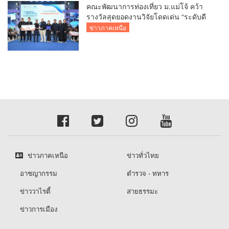
คณะพัฒนาการท่องเที่ยว ม.แม่โจ้ คว้า
รางวัลสุดยอดงานวิจัยโดดเด่น “ระดับดี
มาก”เวที APPTech EXPO 2026
ข่าวภาคเหนือ
เทคโนโลยีที่เหมาะสมเพื่อการพัฒนา
ชุมชน
ข่าวภาคเหนือ
ข่าวทั่วไทย
อาชญากรรม
ตำรวจ - ทหาร
ข่าววาไรตี้
สายธรรมะ
ข่าวการเมือง