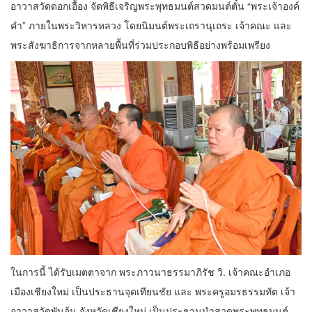
อาวาสวัดดอกเอื้อง จัดพิธีเจริญพระพุทธมนต์สวดมนต์ตั๋น “พระเจ้าองค์
คำ” ภายในพระวิหารหลวง โดยนิมนต์พระเถรานุเถระ เจ้าคณะ และ
พระสังฆาธิการจากหลายพื้นที่ร่วมประกอบพิธีอย่างพร้อมเพรียง
ในการนี้ ได้รับเมตตาจาก พระภาวนาธรรมาภิรัช วิ. เจ้าคณะอำเภอ
เมืองเชียงใหม่ เป็นประธานจุดเทียนชัย และ พระครูอมรธรรมทัต เจ้า
อาวาสวัดพันอ้น จังหวัดเชียงใหม่ เป็นประธานนำสวดพระพุทธมนต์