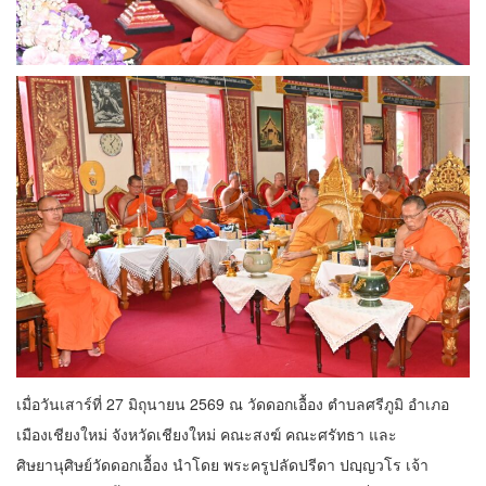
เมื่อวันเสาร์ที่ 27 มิถุนายน 2569 ณ วัดดอกเอื้อง ตำบลศรีภูมิ อำเภอ
เมืองเชียงใหม่ จังหวัดเชียงใหม่ คณะสงฆ์ คณะศรัทธา และ
ศิษยานุศิษย์วัดดอกเอื้อง นำโดย พระครูปลัดปรีดา ปญฺญวโร เจ้า