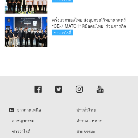
เอราวัณสู่มาตรฐานสากล
ครั้งแรกของไทย ส่งอุปกรณ์วิทยาศาสตร์
“CE-7 MATCH” ฝีมือคนไทย ร่วมภารกิจ
สำรวจดวงจันทร์ 24 สิงหาคมนี้
ข่าววาไรตี้
ข่าวภาคเหนือ
ข่าวทั่วไทย
อาชญากรรม
ตำรวจ - ทหาร
ข่าววาไรตี้
สายธรรมะ