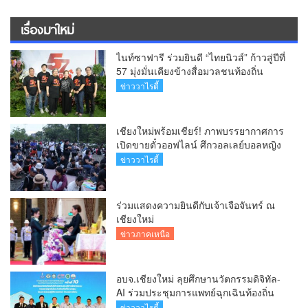
เรื่องมาใหม่
ไนท์ซาฟารี ร่วมยินดี “ไทยนิวส์” ก้าวสู่ปีที่
57 มุ่งมั่นเคียงข้างสื่อมวลชนท้องถิ่น
ข่าววาไรตี้
เชียงใหม่พร้อมเชียร์! ภาพบรรยากาศการ
เปิดขายตั๋วออฟไลน์ ศึกวอลเลย์บอลหญิง
‘BYD DMI 6th SEA V Cup’ 6 ส.ค. นี้ รวม
ข่าววาไรตี้
6,000 ใบ
ร่วมแสดงความยินดีกับเจ้าเจือจันทร์ ณ
เชียงใหม่
ข่าวภาคเหนือ
อบจ.เชียงใหม่ ลุยศึกษานวัตกรรมดิจิทัล-
AI ร่วมประชุมการแพทย์ฉุกเฉินท้องถิ่น
ระดับชาติ ครั้งที่ 10 ยกระดับศูนย์
ข่าววาไรตี้