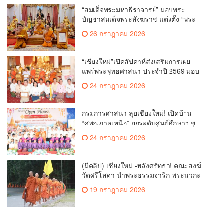
“สมเด็จพระมหาธีราจารย์” มอบพระ
บัญชาสมเด็จพระสังฆราช แต่งตั้ง “พระ
ราชปัญญาเวที” เป็นรองเจ้าคณะจังหวัด
26 กรกฎาคม 2026
เชียงใหม่
“เชียงใหม่”เปิดสัปดาห์ส่งเสริมการเผย
แพร่พระพุทธศาสนา ประจำปี 2569 มอบ
เกียรติบัตรและรางวัลเชิดชูผู้ทำคุณ
24 กรกฎาคม 2026
ประโยชน์แก่พระพุทธศาสนา
กรมการศาสนา ลุยเชียงใหม่! เปิดบ้าน
“ศพอ.ภาคเหนือ” ยกระดับศูนย์ศึกษาฯ ชู
เวทีบรรยายธรรมสร้างทุนชีวิตเยาวชน
24 กรกฎาคม 2026
(มีคลิป) เชียงใหม่ -พลังศรัทธา! คณะสงฆ์
วัดศรีโสดา นำพระธรรมจาริก-พระนวกะ
บนพื้นที่สูง 150 รูป ย่ำเท้าเปล่าธรรม
19 กรกฎาคม 2026
ยาตราตามรอยครูบาศรีวิชัย วาระ 150 ปี
ชาตกาล หนุนสู่บุคคลสำคัญของโลก