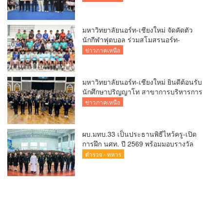
เทคโนโลยีที่เหมาะสมเพื่อการพัฒนา
ชุมชน
มหาวิทยาลัยนอร์ท-เชียงใหม่ จัดคัดตัว
นักกีฬาฟุตบอล ร่วมสโมสรนอร์ท-
เชียงใหม่ ยูไนเต็ด พร้อมมอบทุนการศึกษา
ข่าวภาคเหนือ
ปีการศึกษา 2570
มหาวิทยาลัยนอร์ท-เชียงใหม่ ยินดีต้อนรับ
นักศึกษาปริญญาโท สาขาการบริหารการ
ศึกษา
ข่าวภาคเหนือ
ผบ.มทบ.33 เป็นประธานพิธีไหว้ครู-เปิด
การฝึก นศท. ปี 2569 พร้อมมอบรางวัล
นศท.ดีเด่น และนำกำลังพลบริจาคโลหิต
ตำรวจ - ทหาร
รวมกว่า 8 หมื่นซีซี