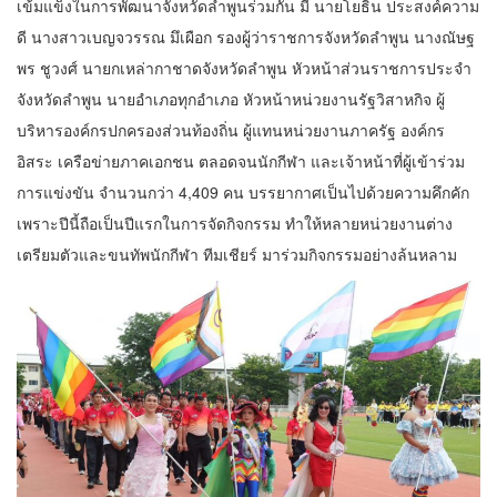
เข้มแข็งในการพัฒนาจังหวัดลำพูนร่วมกัน มี นายโยธิน ประสงค์ความ
ดี นางสาวเบญจวรรณ มึเผือก รองผู้ว่าราชการจังหวัดลำพูน นางณัษฐ
พร ชูวงศ์ นายกเหล่ากาชาดจังหวัดลำพูน หัวหน้าส่วนราชการประจำ
จังหวัดลำพูน นายอำเภอทุกอำเภอ หัวหน้าหน่วยงานรัฐวิสาหกิจ ผู้
บริหารองค์กรปกครองส่วนท้องถิ่น ผู้แทนหน่วยงานภาครัฐ องค์กร
อิสระ เครือข่ายภาคเอกชน ตลอดจนนักกีฬา และเจ้าหน้าที่ผู้เข้าร่วม
การแข่งขัน จำนวนกว่า 4,409 คน บรรยากาศเป็นไปด้วยความคึกคัก
เพราะปีนี้ถือเป็นปีแรกในการจัดกิจกรรม ทำให้หลายหน่วยงานต่าง
เตรียมตัวและขนทัพนักกีฬา ทีมเชียร์ มาร่วมกิจกรรมอย่างล้นหลาม