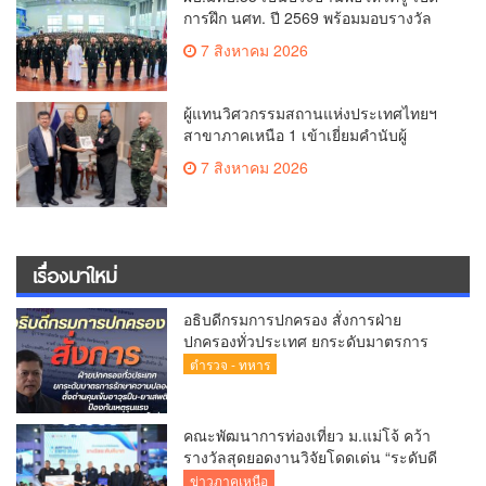
การฝึก นศท. ปี 2569 พร้อมมอบรางวัล
นศท.ดีเด่น และนำกำลังพลบริจาคโลหิต
7 สิงหาคม 2026
รวมกว่า 8 หมื่นซีซี
ผู้แทนวิศวกรรมสถานแห่งประเทศไทยฯ
สาขาภาคเหนือ 1 เข้าเยี่ยมคำนับผู้
บัญชาการมณฑลทหารบกที่ 33 หารือการ
7 สิงหาคม 2026
จัดการแข่งขันกอล์ฟการกุศลชิงถ้วยพระ
ราช
เรื่องมาใหม่
อธิบดีกรมการปกครอง สั่งการฝ่าย
ปกครองทั่วประเทศ ยกระดับมาตรการ
รักษาความปลอดภัย ตั้งด่านคุมเข้มอาวุธ
ตำรวจ - ทหาร
ปืน–ยาเสพติด ป้องกันเหตุรุนแรงและ
อาชญากรรมในพื้นที่
คณะพัฒนาการท่องเที่ยว ม.แม่โจ้ คว้า
รางวัลสุดยอดงานวิจัยโดดเด่น “ระดับดี
มาก”เวที APPTech EXPO 2026
ข่าวภาคเหนือ