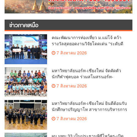
ข่าวภาคเหนือ
คณะพัฒนาการท่องเที่ยว ม.แม่โจ้ คว้า
รางวัลสุดยอดงานวิจัยโดดเด่น “ระดับดี
มาก”เวที APPTech EXPO 2026
7 สิงหาคม 2026
เทคโนโลยีที่เหมาะสมเพื่อการพัฒนา
ชุมชน
มหาวิทยาลัยนอร์ท-เชียงใหม่ จัดคัดตัว
นักกีฬาฟุตบอล ร่วมสโมสรนอร์ท-
เชียงใหม่ ยูไนเต็ด พร้อมมอบทุนการศึกษา
7 สิงหาคม 2026
ปีการศึกษา 2570
มหาวิทยาลัยนอร์ท-เชียงใหม่ ยินดีต้อนรับ
นักศึกษาปริญญาโท สาขาการบริหารการ
ศึกษา
7 สิงหาคม 2026
ผบ.มทบ.33 เป็นประธานพิธีไหว้ครู-เปิด